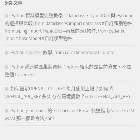
近期文章
Python 資料模型完整教學：dataclass、TypedDict 與 Pydantic
的選擇與比較; from dataclasses import dataclass #自訂類別物件;
from typing import TypedDict #內建的dict物件; from pydantic
import BaseModel #自訂模型物件
Python: Counter 教學; from collections import Counter
Python遞迴遍歷巢狀資料：return 結束的是目前分支，不是
整個 traverse()
如何設定OPENAI_API_KEY 每月使用上限？如何將
OPENAI_API_KEY 永久 存在環境變數？setx OPENAI_API_KEY …
Python `json.loads` 的 `strict=True / False` 快速指南 \n vs \\n ; \t
vs \\t 那一個是合法json?