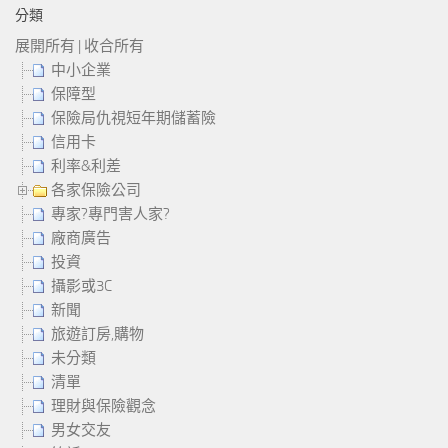
分類
展開所有
|
收合所有
中小企業
保障型
保險局仇視短年期儲蓄險
信用卡
利率&利差
各家保險公司
專家?專門害人家?
廠商廣告
投資
攝影或3C
新聞
旅遊訂房,購物
未分類
清單
理財與保險觀念
男女交友