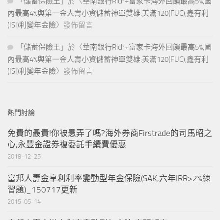
「
儲蓄保險王
」於〈
華南銀行Rich+富家卡海外回饋最高5%,國
內最高4%與第一金人壽小資儲蓄神單雙雄:美滿120(FUC),鑫有利
(ISI)利變年金險
〉發佈留言
「
儲蓄保險王
」於〈
華南銀行Rich+富家卡海外回饋最高5%,國
內最高4%與第一金人壽小資儲蓄神單雙雄:美滿120(FUC),鑫有利
(ISI)利變年金險
〉發佈留言
熱門討論
免費的最貴!你被愚弄了嗎?海外券商Firstrade的司馬昭之
心,永豐金證券複委託手續費優惠
2018-12-25
富邦人壽金享利利率變動型年金保險(SAK,六年IRR>2%練
習題)_150717更新
2015-05-14