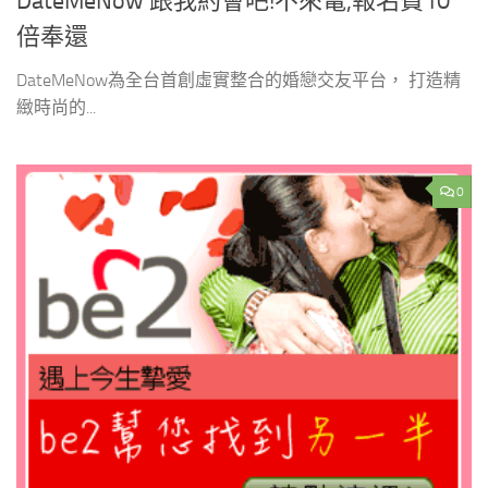
DateMeNow 跟我約會吧!不來電,報名費10
倍奉還
DateMeNow為全台首創虛實整合的婚戀交友平台， 打造精
緻時尚的...
0