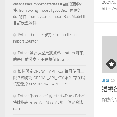
2021/
dataclasses import dataclass #自訂類別物
https://s
件; from typing import TypedDict #內建的
dict物件; from pydantic import BaseModel #
自訂模型物件
Python: Counter 教學; from collections
import Counter
Python遞迴遍歷巢狀資料：return 結束
的是目前分支，不是整個 traverse()
如何設定OPENAI_API_KEY 每月使用上
限？如何將 OPENAI_API_KEY 永久 存在環
清單
201
境變數？setx OPENAI_API_KEY …
透視各
Python `json.loads` 的 `strict=True / False`
保險商品
快速指南 \n vs \\n ; \t vs \\t 那一個是合法
json?