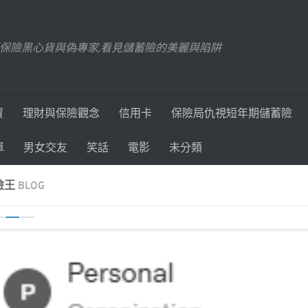
踢爆保險黑心貨與偽專家,看見儲蓄險的美麗與陷阱
資
理財與保險觀念
信用卡
保險局仇視短年期儲蓄險
單
男女交友
笑話
電影
未分類
險王
BLOG
revious
Next