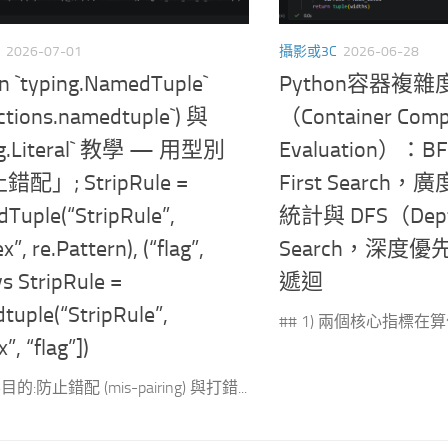
2026-07-01
攝影或3C
2026-06-28
n `typing.NamedTuple`
Python容器複
ections.namedtuple`) 與
（Container Comp
ng.Literal` 教學 — 用型別
Evaluation）：BF
配」; StripRule =
First Searc
Tuple(“StripRule”,
統計與 DFS（Depth
x”, re.Pattern), (“flag”,
Search，深度優先
 vs StripRule =
遞迴
tuple(“StripRule”,
## 1) 兩個核心指標在算什麼 –
”, “flag”])
目的:防止錯配 (mis-pairing) 與打錯...