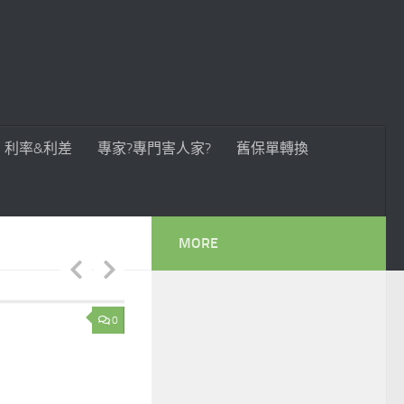
利率&利差
專家?專門害人家?
舊保單轉換
MORE
0