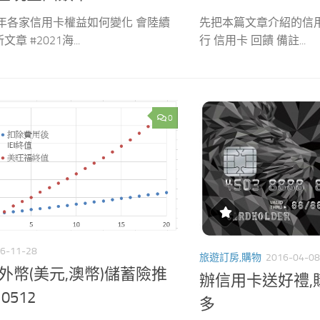
1年各家信用卡權益如何變化 會陸續
先把本篇文章介紹的信用卡做
章 #2021海...
行 信用卡 回饋 備註...
0
6-11-28
旅遊訂房,購物
2016-04-08
R外幣(美元,澳幣)儲蓄險推
辦信用卡送好禮,
0512
多