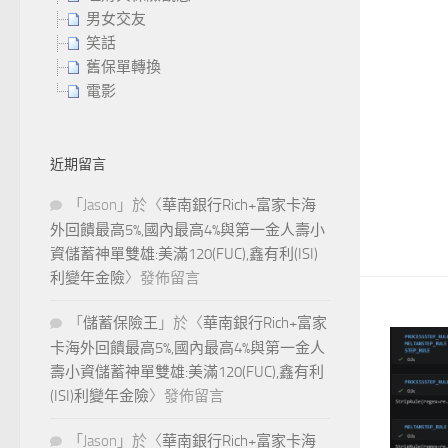
男女交友
笑話
舊保單轉換
電影
近期留言
「
Jason
」於〈
華南銀行Rich+富家卡海
外回饋最高5%,國內最高4%與第一金人壽小
資儲蓄神單雙雄:美滿120(FUC),鑫有利(ISI)
利變年金險
〉發佈留言
「
儲蓄保險王
」於〈
華南銀行Rich+富家
卡海外回饋最高5%,國內最高4%與第一金人
壽小資儲蓄神單雙雄:美滿120(FUC),鑫有利
(ISI)利變年金險
〉發佈留言
「
Jason
」於〈
華南銀行Rich+富家卡海