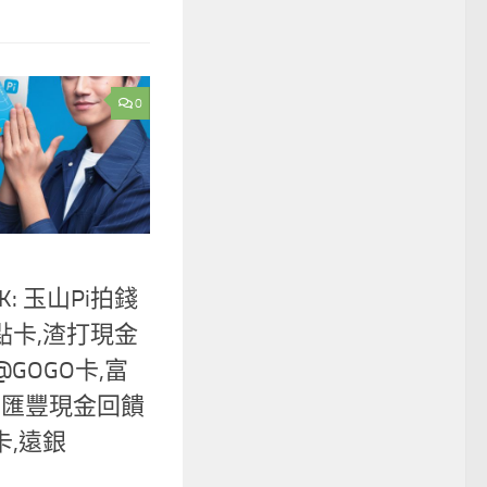
0
: 玉山Pi拍錢
點卡,渣打現金
GOGO卡,富
卡,匯豐現金回饋
卡,遠銀