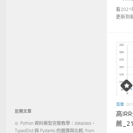
看202
更新到新文
清單
201
近期文章
高IR
Python 資料模型完整教學：dataclass、
薦_21
TypedDict 與 Pydantic 的選擇與比較; from