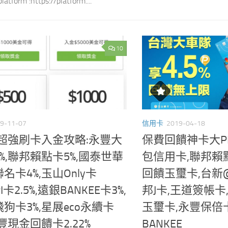
atform :https://platform....
10
9-11-07
信用卡
2019-04-18
ro超強刷卡入金攻略:永豐大
保費回饋神卡大PK
%,聯邦賴點卡5%,國泰世華
包信用卡,聯邦賴
名卡4%,玉山Only卡
回饋玉璽卡,台新@
,PI卡2.5%,遠銀BANKEE卡3%,
邦J卡,王道簽帳
狗卡3%,星展eco永續卡
玉璽卡,永豐保倍
匯豐現金回饋卡2.22%
BANKEE