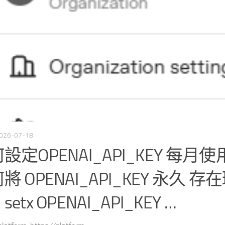
026-07-18
設定OPENAI_API_KEY 每月
將 OPENAI_API_KEY 永久 
etx OPENAI_API_KEY …