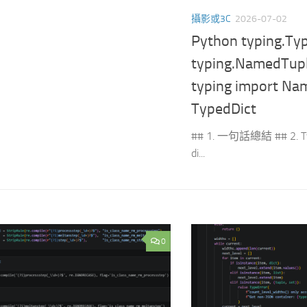
攝影或3C
2026-07-02
Python typing.Typ
typing.NamedTup
typing import Na
TypedDict
## 1. 一句話總結 ## 2. 
di...
0