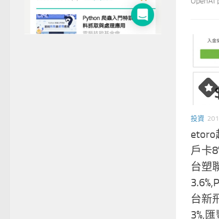
OpenAI pl
投資
201
eto
戶卡8
台塑聯
3.6%
台新飛
3%,