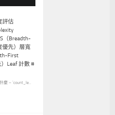
雜度評估
lexity
S（Breadth-
h，廣度優先）層寬
-First
）Leaf 計數 #
 `count_le...