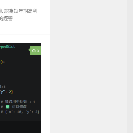
, 認為短年期高利
營...
0