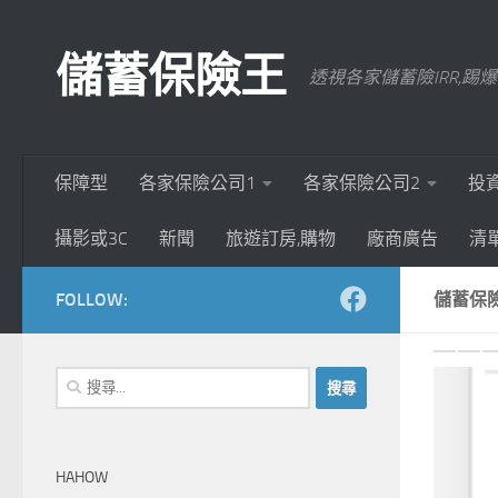
Skip to content
儲蓄保險王
透視各家儲蓄險IRR,
保障型
各家保險公司1
各家保險公司2
投
攝影或3C
新聞
旅遊訂房,購物
廠商廣告
清
FOLLOW:
儲蓄保
P
搜
0
尋
關
鍵
HAHOW
字: