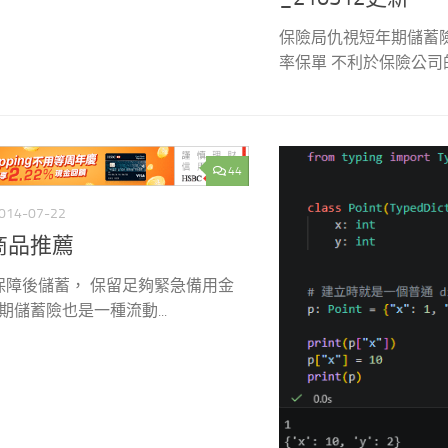
_210512更新
保險局仇視短年期儲蓄險
率保單 不利於保險公司的經
44
014-07-22
商品推薦
保障後儲蓄， 保留足夠緊急備用金
滿期儲蓄險也是一種流動...