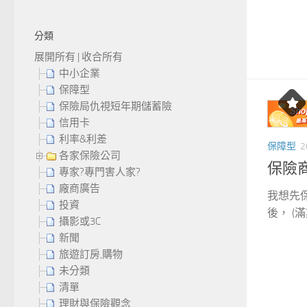
分類
展開所有
|
收合所有
中小企業
保障型
保險局仇視短年期儲蓄險
信用卡
利率&利差
保障型
2
各家保險公司
保險
專家?專門害人家?
廠商廣告
我想先
投資
後， (
攝影或3C
新聞
旅遊訂房,購物
未分類
清單
理財與保險觀念