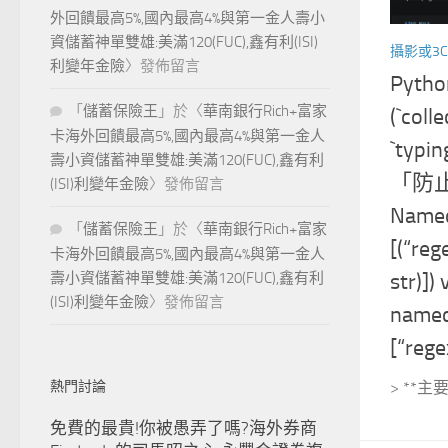
外回饋最高5%,國內最高4%與第一金人壽小
資儲蓄神單雙雄:美滿120(FUC),鑫有利(ISI)
攝影或3C
利變年金險
〉發佈留言
Pytho
「
儲蓄保險王
」於〈
華南銀行Rich+富家
(`coll
卡海外回饋最高5%,國內最高4%與第一金人
`typi
壽小資儲蓄神單雙雄:美滿120(FUC),鑫有利
(ISI)利變年金險
〉發佈留言
「防止錯
Named
「
儲蓄保險王
」於〈
華南銀行Rich+富家
[(“rege
卡海外回饋最高5%,國內最高4%與第一金人
壽小資儲蓄神單雙雄:美滿120(FUC),鑫有利
str)])
(ISI)利變年金險
〉發佈留言
named
[“regex
熱門討論
> **主要
免費的最貴!你被愚弄了嗎?海外券商