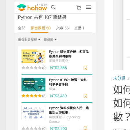
未分類
2
巢狀資料：return 結束的是
如何
raverse()
如何
數？s
不是只有一層，而是由： 互相巢...