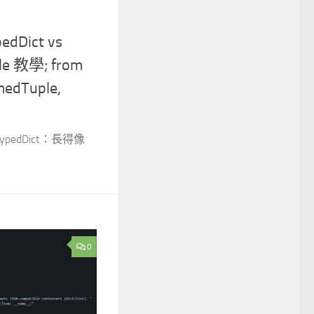
edDict vs
le 教學; from
medTuple,
TypedDict：長得像
0