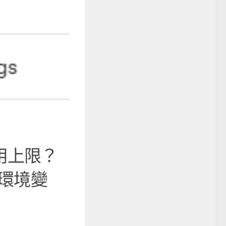
攝影或3C
2026-07-05
Python `json.loads` 的 
指南 \n vs \\n ; \t 
使用上限？
`json.loads()` / `json.load()` 有個 ...
存在環境變