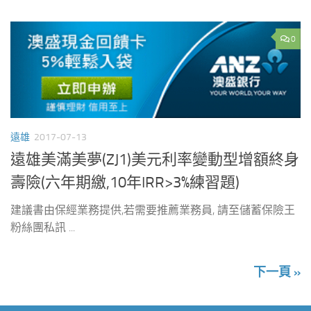
0
遠雄
2017-07-13
遠雄美滿美夢(ZJ1)美元利率變動型增額終身
壽險(六年期繳,10年IRR>3%練習題)
建議書由保經業務提供,若需要推薦業務員, 請至儲蓄保險王
粉絲團私訊 ...
下一頁 »