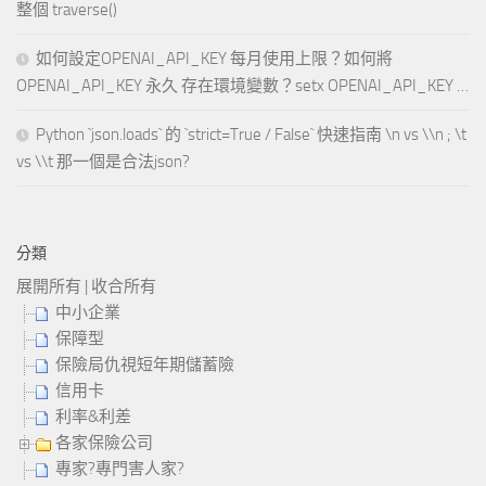
整個 traverse()
如何設定OPENAI_API_KEY 每月使用上限？如何將
OPENAI_API_KEY 永久 存在環境變數？setx OPENAI_API_KEY …
Python `json.loads` 的 `strict=True / False` 快速指南 \n vs \\n ; \t
vs \\t 那一個是合法json?
分類
展開所有
|
收合所有
中小企業
保障型
保險局仇視短年期儲蓄險
信用卡
利率&利差
各家保險公司
專家?專門害人家?