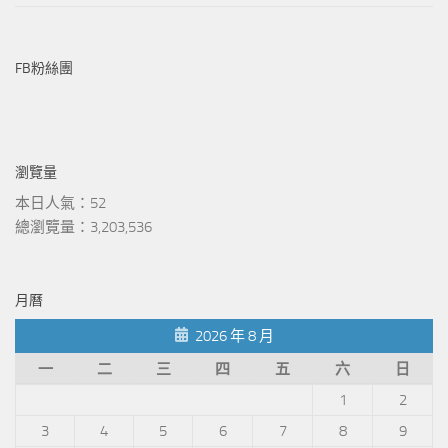
FB粉絲團
瀏覽量
本日人氣：52
總瀏覽量：3,203,536
月曆
2026 年 8 月
一
二
三
四
五
六
日
1
2
3
4
5
6
7
8
9