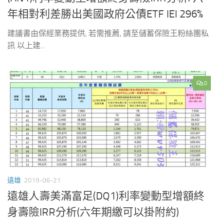
年相對利差勝出美國政府公債ETF IEI 296%
建議書由保經業務提供, 若需推薦, 請至儲蓄保險王粉絲團私
訊 以上建...
0
遠雄
2019-06-21
遠雄人壽美滿富足(DQ1)利率變動型增額終
身壽險IRR分析(六年期繳可以掛附約)