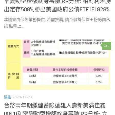
率變動型增額終身壽險IRR分析: 相對利差勝
出定存508%,勝出美國政府公債ETF IEI 828%
建議書由保經業務提供, 若需推薦, 請至儲蓄保險王粉絲團私
訊 點擊上...
0
遠雄
2020-12-23
台幣兩年期繳儲蓄險遠雄人壽新美滿佳鑫
(AN1)利率變動型增額終身壽險IRR分析: 六