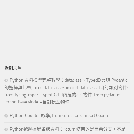
近期文章
Python 資料模型完整教學：dataclass、TypedDict 與 Pydantic
的選擇與比較; from dataclasses import dataclass #自訂類別物件;
from typing import TypedDict #內建的dict物件; from pydantic
import BaseModel #自訂模型物件
Python: Counter 教學; from collections import Counter
Python遞迴遍歷巢狀資料：return 結束的是目前分支，不是