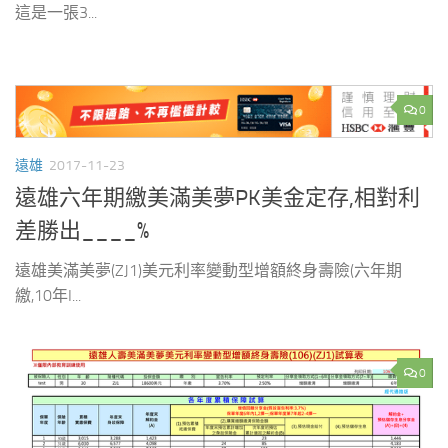
這是一張3...
0
遠雄
2017-11-23
遠雄六年期繳美滿美夢PK美金定存,相對利
差勝出____%
遠雄美滿美夢(ZJ1)美元利率變動型增額終身壽險(六年期
繳,10年I...
0