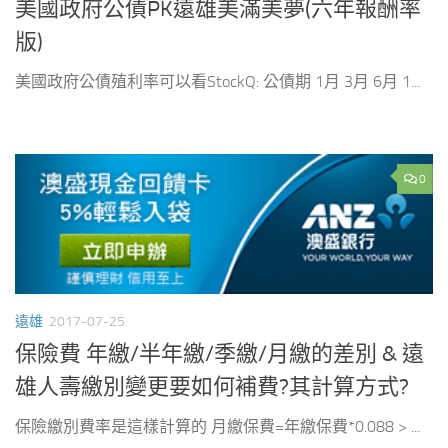
美國政府公債PK遠雄美滿美夢(六年報酬率
版)
美國政府公債殖利率可以看StockQ: 公債期 1月 3月 6月 1...
0
遠雄
2017-07-25
保險費 年繳/半年繳/季繳/月繳的差別 & 遠
雄人壽繳別變更要如何補費?其計算方式?
保險繳別費率是這樣計算的 月繳保費=年繳保費*0.088 > ...