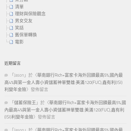
清單
理財與保險觀念
男女交友
笑話
舊保單轉換
電影
近期留言
「
Jason
」於〈
華南銀行Rich+富家卡海外回饋最高5%,國內最
高4%與第一金人壽小資儲蓄神單雙雄:美滿120(FUC),鑫有利(ISI)
利變年金險
〉發佈留言
「
儲蓄保險王
」於〈
華南銀行Rich+富家卡海外回饋最高5%,國
內最高4%與第一金人壽小資儲蓄神單雙雄:美滿120(FUC),鑫有利
(ISI)利變年金險
〉發佈留言
「
Jason
」於〈
華南銀行Rich+富家卡海外回饋最高5%,國內最