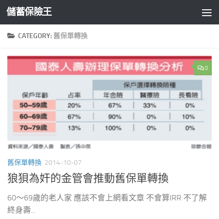
儲蓄保險王
Skip to content
CATEGORY:
舊保單轉換
0
舊保單轉換
2014-10-07
狼狽為奸的金管會推動舊保單轉換
60～69歲的老人家 應該不會上網看文章 不會算IRR 不了解
終身壽...