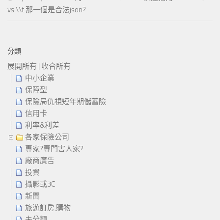
vs \\t 那一個是合法json?
分類
展開所有
|
收合所有
中小企業
保障型
保險局仇視短年期儲蓄險
信用卡
利率&利差
各家保險公司
專家?專門害人家?
廠商廣告
投資
攝影或3C
新聞
旅遊訂房,購物
未分類