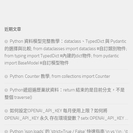
近期文章
Python 資料模型完整教學：dataclass、TypedDict 與 Pydantic
的選擇與比較; from dataclasses import dataclass #自訂類別物件;
from typing import TypedDict #內建的dict物件; from pydantic
import BaseModel #自訂模型物件
Python: Counter 教學; from collections import Counter
Python遞迴遍歷巢狀資料：return 結束的是目前分支，不是
整個 traverse()
如何設定OPENAI_API_KEY 每月使用上限？如何將
OPENAI_API_KEY 永久 存在環境變數？setx OPENAI_API_KEY …
Python `json.loads` 的 `strict=True / False` 快速指南 \n vs \\n ; \t