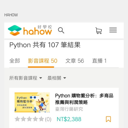
關
鍵
HAHOW
字: