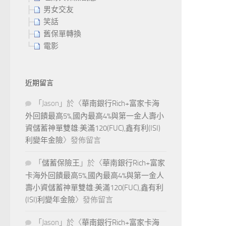
男女交友
笑話
舊保單轉換
電影
近期留言
「
Jason
」於〈
華南銀行Rich+富家卡海
外回饋最高5%,國內最高4%與第一金人壽小
資儲蓄神單雙雄:美滿120(FUC),鑫有利(ISI)
利變年金險
〉發佈留言
「
儲蓄保險王
」於〈
華南銀行Rich+富家
卡海外回饋最高5%,國內最高4%與第一金人
壽小資儲蓄神單雙雄:美滿120(FUC),鑫有利
(ISI)利變年金險
〉發佈留言
「
Jason
」於〈
華南銀行Rich+富家卡海