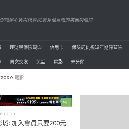
踢爆保險黑心貨與偽專家,看見儲蓄險的美麗與陷阱
資
理財與保險觀念
信用卡
保險局仇視短年期儲蓄險
單
男女交友
笑話
電影
未分類
EGORY:
電影
0
6-01-19
城: 加入會員只要200元!