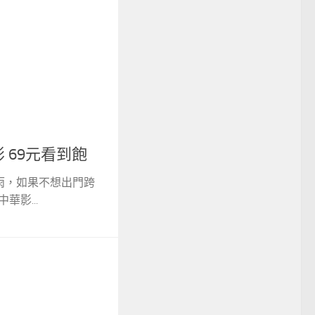
 69元看到飽
雨，如果不想出門跨
華影...