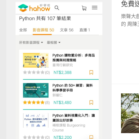
免費
樂聲大
的 周陳