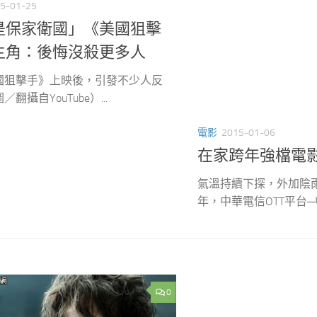
5-01-25
是保家衛國」《美國狙擊
主角：後悔沒殺更多人
國狙擊手》上映後，引發不少人反
翻攝自YouTube）...
電影
2015-01-06
在家跨年強檔電影
氣溫持續下探，外加陰
年，中華電信OTT平台─中
0