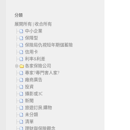
分類
展開所有
|
收合所有
中小企業
保障型
保險局仇視短年期儲蓄險
信用卡
利率&利差
各家保險公司
專家?專門害人家?
廠商廣告
投資
攝影或3C
新聞
旅遊訂房,購物
未分類
清單
理財與保險觀念