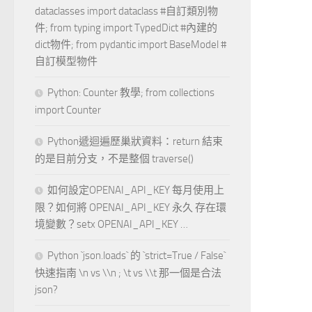
dataclasses import dataclass #自訂類別物
件; from typing import TypedDict #內建的
dict物件; from pydantic import BaseModel #
自訂模型物件
Python: Counter 教學; from collections
import Counter
Python遞迴遍歷巢狀資料：return 結束
的是目前分支，不是整個 traverse()
如何設定OPENAI_API_KEY 每月使用上
限？如何將 OPENAI_API_KEY 永久 存在環
境變數？setx OPENAI_API_KEY …
Python `json.loads` 的 `strict=True / False`
快速指南 \n vs \\n ; \t vs \\t 那一個是合法
json?