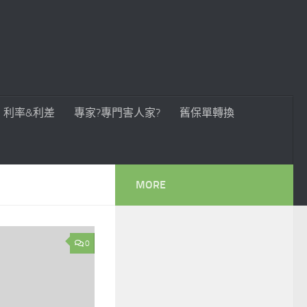
利率&利差
專家?專門害人家?
舊保單轉換
MORE
0