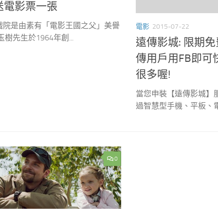
送電影票一張
戲院是由素有「電影王國之父」美譽
電影
2015-07-22
玉樹先生於1964年創...
遠傳影城: 限期
傳用戶用FB即可
很多喔!
當您申裝【遠傳影城】
過智慧型手機、平板、電腦
0