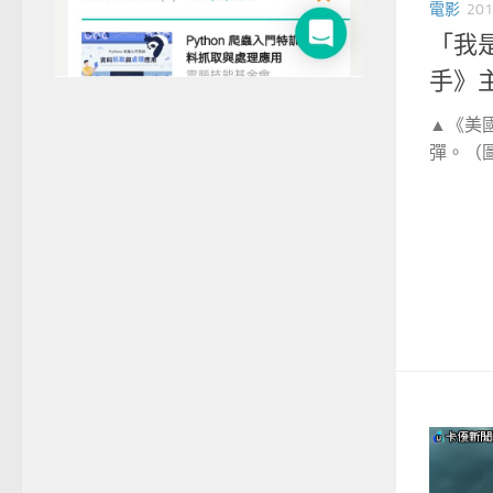
電影
201
「我
手》
▲《美
彈。（圖／