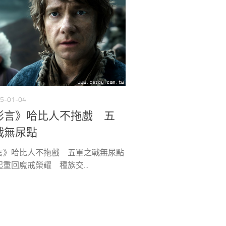
5-01-04
影言》哈比人不拖戲 五
戰無尿點
言》哈比人不拖戲 五軍之戰無尿點
重回魔戒榮耀 種族交...