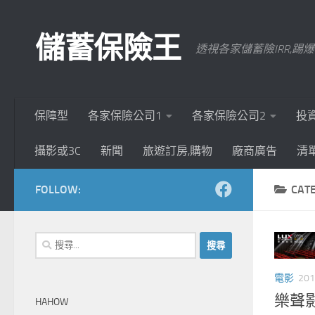
Skip to content
儲蓄保險王
透視各家儲蓄險IRR,
保障型
各家保險公司1
各家保險公司2
投
攝影或3C
新聞
旅遊訂房,購物
廠商廣告
清
FOLLOW:
CAT
搜
尋
關
電影
201
鍵
樂聲影
HAHOW
字: