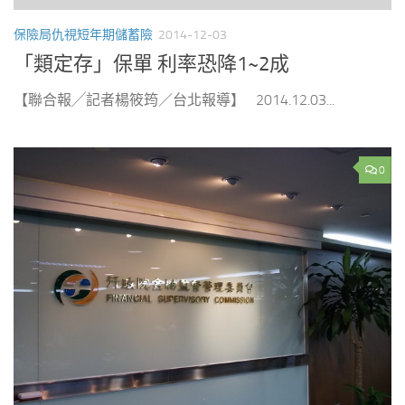
保險局仇視短年期儲蓄險
2014-12-03
「類定存」保單 利率恐降1~2成
【聯合報╱記者楊筱筠／台北報導】 2014.12.03...
0