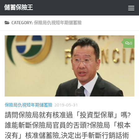
儲蓄保險王
Skip to content
CATEGORY:
保險局仇視短年期儲蓄險
0
保險局仇視短年期儲蓄險
2019-05-31
請問保險局就有核准過「投資型保單」嗎?
誰能斬斷保險局官員的舌頭?保險局「根本
沒有」核准儲蓄險,決定出手斬斷行銷話術