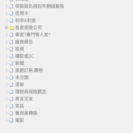
保險局仇視短年期儲蓄險
信用卡
利率&利差
各家保險公司
專家?專門害人家?
廠商廣告
投資
攝影或3C
新聞
旅遊訂房,購物
未分類
清單
理財與保險觀念
男女交友
笑話
舊保單轉換
電影