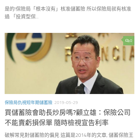
是的!保險局「根本沒有」核准儲蓄險 所以保險局就有核准
過 「投資型保...
0
保險局仇視短年期儲蓄險
2019-05-29
買儲蓄險會助長炒房嗎?顧立雄：保險公司
不能賣虧損保單 隨時檢視宣告利率
破解常見對儲蓄險的偏見 這篇是2014年的文章, 儲蓄保險王