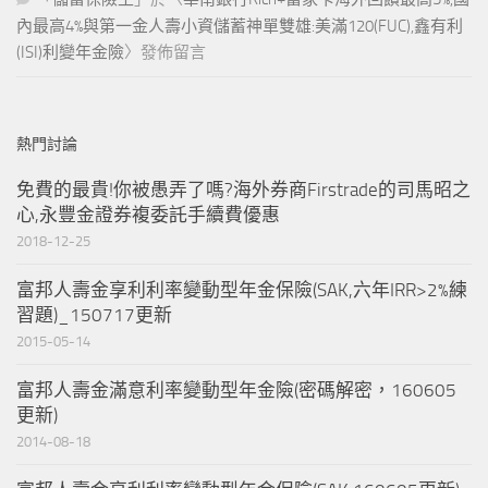
內最高4%與第一金人壽小資儲蓄神單雙雄:美滿120(FUC),鑫有利
(ISI)利變年金險
〉發佈留言
熱門討論
免費的最貴!你被愚弄了嗎?海外券商Firstrade的司馬昭之
心,永豐金證券複委託手續費優惠
2018-12-25
富邦人壽金享利利率變動型年金保險(SAK,六年IRR>2%練
習題)_150717更新
2015-05-14
富邦人壽金滿意利率變動型年金險(密碼解密，160605
更新)
2014-08-18