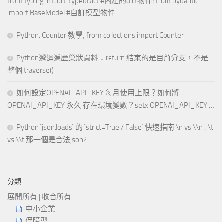
from typing import TypedDict #內建的dict物件; from pydantic
import BaseModel #自訂模型物件
Python: Counter 教學; from collections import Counter
Python遞迴遍歷巢狀資料：return 結束的是目前分支，不是
整個 traverse()
如何設定OPENAI_API_KEY 每月使用上限？如何將
OPENAI_API_KEY 永久 存在環境變數？setx OPENAI_API_KEY …
Python `json.loads` 的 `strict=True / False` 快速指南 \n vs \\n ; \t
vs \\t 那一個是合法json?
分類
展開所有
|
收合所有
中小企業
保障型