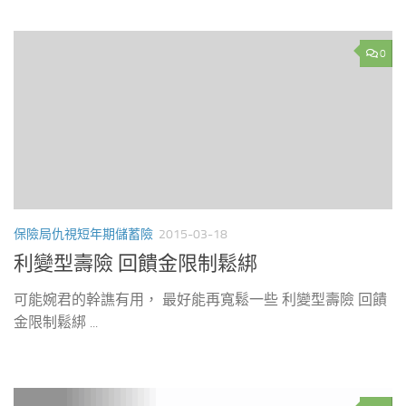
0
保險局仇視短年期儲蓄險
2015-03-18
利變型壽險 回饋金限制鬆綁
可能婉君的幹譙有用， 最好能再寬鬆一些 利變型壽險 回饋
金限制鬆綁 ...