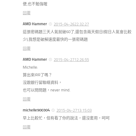
便,也不勉強喔
回覆
AMD Hammer
2015-04-2622:32:27
這張密碼題三天人氣就破60了,還包含兩天假日(假日人氣會比較
少),我想是破解速度最快的一張密碼題
回覆
AMD Hammer
2015-04-2712:26:55
Michelle:
算出來IRR了嗎？
沒跟銀行留聯絡資料，
也可以問問題，never mind.
回覆
michelle900304
2015-04-2713:15:03
早上比較忙，但有看了你的說法，還沒套用，呵呵
回覆