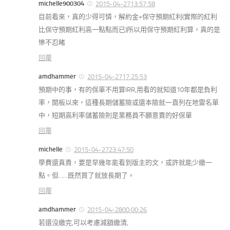
michelle900304
2015-04-2713:57:58
目前看來，真的少得可憐，解約金+保守預期紅利(實際的紅利
比保守預期紅利高一點點而已)所以用保守預期紅利算，真的是
慘不忍睹
回覆
amdhammer
2015-04-2717:25:53
預期中的事，有的保單不用算IRR,用看的就知道10年都是負利
率，開板以來，這種長期儲蓄險或還本險就一直列在地雷名單
中，短期高利率儲蓄險則是業務員不願意賣的好保單
回覆
michelle
2015-04-2723:47:50
學費還真貴，要是早幾年能看到版主的文，或許就能少繳一
點。但……既然買了就放長期了。
回覆
amdhammer
2015-04-2800:00:26
若還沒繳完,可以考慮減額繳清,