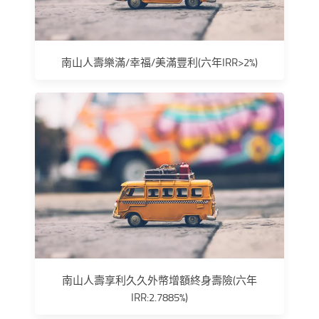
南山人壽樂滿/幸福/美滿豐利(六年IRR>2%)
南山人壽享利久久外幣增額終身壽險(六年
IRR:2.7885%)