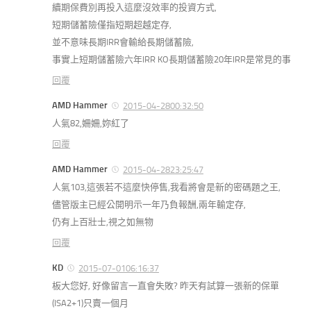
續期保費別再投入這麼沒效率的投資方式,
短期儲蓄險僅指短期超越定存,
並不意味長期IRR會輸給長期儲蓄險,
事實上短期儲蓄險六年IRR KO長期儲蓄險20年IRR是常見的事
回覆
AMD Hammer
2015-04-2800:32:50
人氣82,姍姍,妳紅了
回覆
AMD Hammer
2015-04-2823:25:47
人氣103,這張若不這麼快停售,我看將會是新的密碼題之王,
儘管版主已經公開明示一年乃負報酬,兩年輸定存,
仍有上百壯士,視之如無物
回覆
KD
2015-07-0106:16:37
板大您好, 好像留言一直會失敗? 昨天有試算一張新的保單
(ISA2+1)只賣一個月