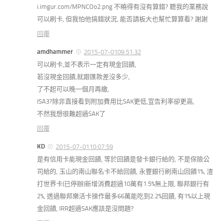
i.imgur.com/MPNCOo2.png 不曉得有沒有算錯? 聽我的業務說
可以刷卡, 但我怕他搞錯狀況, 能否請板大也幫忙算算看? 謝謝
回覆
amdhammer
2015-07-0109:51:32
可以刷卡,並不表示一定有現金回饋,
若沒現金回饋,就跟匯款差沒多少,
了不起可以晚一個月再繳,
ISA3?除非直接看到附加費用比SAK更低,宣告利率卻更高,
不然我想很難超過SAK了
回覆
KD
2015-07-0110:07:59
是有信用卡能現金回饋, 等於回饋是發卡銀行給的, 不是保險公
司給的, 玉山的南山聯名卡不給回饋, 永豐銀行刷南山回饋1%, 渣
打世界卡(已停辦)新增消費超過10萬有1.5%無上限, 聯邦銀行有
2%, 透過聯邦樂活卡操作最多66萬能吃到2.2%回饋, 有1%以上現
金回饋, IRR超過SAK應該是沒問題?