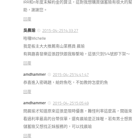
IRR和n年度末解約金的算法，這對我想購買儲蓄險有很大的幫
助，謝謝您。
回覆
吳晨瑜
2015-04-2514:33:27
哈囉Michelle
我是板主大大推薦南山業務員 晨瑜
有興趣喜發樂這張趕快跟我聯繫呦，這張只到5/4號即下架～
回覆
amdhammer
2015-04-2514:41:47
恭喜進入密碼題，給妳魚吃，不如教妳怎麼釣魚
回覆
amdhammer
2015-04-2515:05:49
問晨瑜才知道原來這張是限時優惠，難怪利率這麼高，開版來
看過利率最高的台幣保單，還有晨瑜是正妹喔，若有男士想買
儲蓄險又想找正妹服務的，可以找晨瑜
回覆