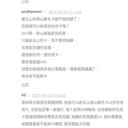
回覆
amdhammer
2015-07-0111:11:44
連玉山的南山聯名卡都不給回饋了，
您覺得可以刷其他信用卡嗎？
ISA2時，南山晨瑜是告訴我，
只能刷玉山的卡，但不提供回饋，
若真如您講的這樣，
隨意刷任何一張信用卡，
應該會超越SAK,
但我也碰過很多兩光業務員，理專隨便講講了，
根本就不能刷卡
回覆
KD
2015-07-0111:45:43
我有再次跟我的業務詢問, 他說可以刷玉山南山聯名卡以外的信
用卡, 沒有指定哪一家銀行, 個人是預計刷聯邦, 也有跟聯邦信用
卡客服詢問刷保費是否有回饋, 兩邊的答案都是OK, 我約業務員,
做實驗看能不能刷卡購買, 再來跟板大回報…