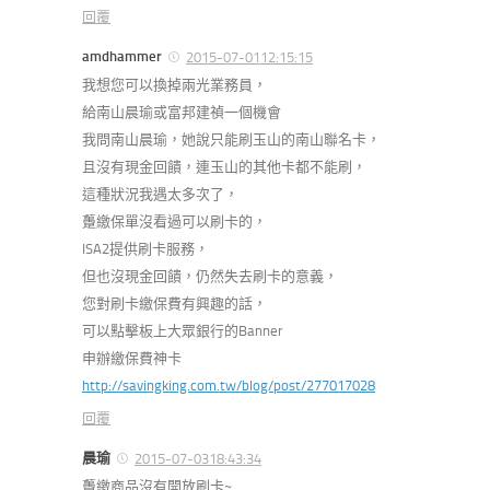
回覆
amdhammer
2015-07-0112:15:15
我想您可以換掉兩光業務員，
給南山晨瑜或富邦建禎一個機會
我問南山晨瑜，她說只能刷玉山的南山聯名卡，
且沒有現金回饋，連玉山的其他卡都不能刷，
這種狀況我遇太多次了，
躉繳保單沒看過可以刷卡的，
ISA2提供刷卡服務，
但也沒現金回饋，仍然失去刷卡的意義，
您對刷卡繳保費有興趣的話，
可以點擊板上大眾銀行的Banner
申辦繳保費神卡
http://savingking.com.tw/blog/post/277017028
回覆
晨瑜
2015-07-0318:43:34
躉繳商品沒有開放刷卡~