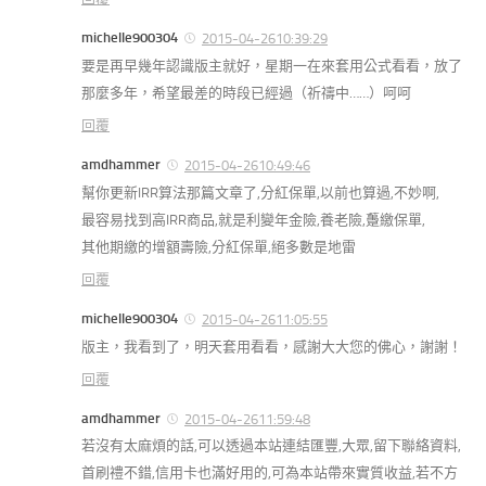
michelle900304
2015-04-2610:39:29
要是再早幾年認識版主就好，星期一在來套用公式看看，放了
那麼多年，希望最差的時段已經過（祈禱中……）呵呵
回覆
amdhammer
2015-04-2610:49:46
幫你更新IRR算法那篇文章了,分紅保單,以前也算過,不妙啊,
最容易找到高IRR商品,就是利變年金險,養老險,躉繳保單,
其他期繳的增額壽險,分紅保單,絕多數是地雷
回覆
michelle900304
2015-04-2611:05:55
版主，我看到了，明天套用看看，感謝大大您的佛心，謝謝！
回覆
amdhammer
2015-04-2611:59:48
若沒有太麻煩的話,可以透過本站連結匯豐,大眾,留下聯絡資料,
首刷禮不錯,信用卡也滿好用的,可為本站帶來實質收益,若不方