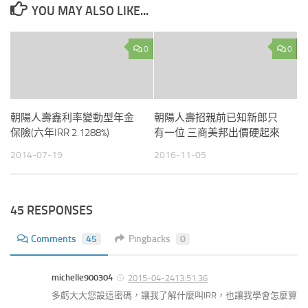
YOU MAY ALSO LIKE...
0
0
朝陽人壽鑫利率變動型年金
朝陽人壽招親前已知新郎只
保險(六年IRR 2.1288%)
有一位 三商美邦出價硬起來
2014-07-19
2016-11-05
45 RESPONSES
Comments
45
Pingbacks
0
michelle900304
2015-04-2413:51:36
多虧大大您設這密碼，讓我了解什麼叫IRR，也讓我學會怎麼算