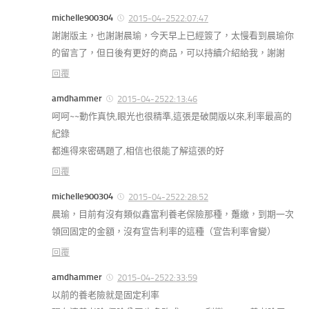
michelle900304
2015-04-2522:07:47
謝謝版主，也謝謝晨瑜，今天早上已經簽了，太慢看到晨瑜你
的留言了，但日後有更好的商品，可以持續介紹給我，謝謝
回覆
amdhammer
2015-04-2522:13:46
呵呵~~動作真快,眼光也很精準,這張是破開版以來,利率最高的
紀錄
都進得來密碼題了,相信也很能了解這張的好
回覆
michelle900304
2015-04-2522:28:52
晨瑜，目前有沒有類似鑫富利養老保險那種，躉繳，到期一次
領回固定的金額，沒有宣告利率的這種（宣告利率會變）
回覆
amdhammer
2015-04-2522:33:59
以前的養老險就是固定利率