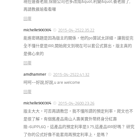
現在連養老險,保險公司也多改成&quot;利變&quot;養老險了,
再請教晨瑜看看囉
回覆
michelle900304
2015-04-2522:35:22
能進密碼題是因為版主的關係，他的po算試太詳細，讓我從完
全不懂什麼是IRR,開始爬文到現在可以套公式算出，版主真的
是佛心來的
回覆
amdhammer
2015-04-2522:41:32
呵呵~~好說,好說,u are welcome
回覆
michelle900304
2015-04-2600:23:26
版主大大，可否再請教您，我不懂所謂的預定利率，爬文也不
是很了解，有個舊產品南山人壽美寶外幣終身分紅壽
險-6UPPL6Q，這產品的預定利率是3.75,這產品IRR好嗎？ 研究
了你的公式好像不能套用再預定利率上，是嗎？