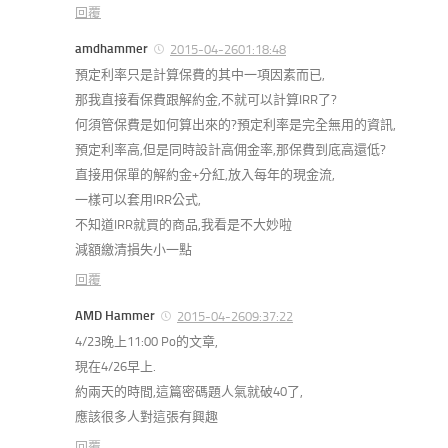
回覆
amdhammer
2015-04-2601:18:48
預定利率只是計算保費的其中一項因素而已,
那我直接看保費跟解約金,不就可以計算IRR了?
何須管保費是如何算出來的?預定利率是完全無用的資訊,
預定利率高,但是同時設計高佣金率,那保費到底高還低?
直接用保單的解約金+分紅,放入每年的現金流,
一樣可以套用IRR公式,
不知道IRR就買的商品,我看是不大妙啦
減額繳清損失小一點
回覆
AMD Hammer
2015-04-2609:37:22
4/23晚上11:00 Po的文章,
現在4/26早上.
約兩天的時間,這篇密碼題人氣就破40了,
應該很多人對這張有興趣
回覆