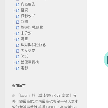
廠商廣告
投資
攝影或3C
新聞
旅遊訂房,購物
未分類
清單
理財與保險觀念
男女交友
笑話
舊保單轉換
電影
近期留言
「
Jason
」於〈
華南銀行Rich+富家卡海
外回饋最高5%,國內最高4%與第一金人壽小
資儲蓄神單雙雄:美滿120(FUC),鑫有利(ISI)