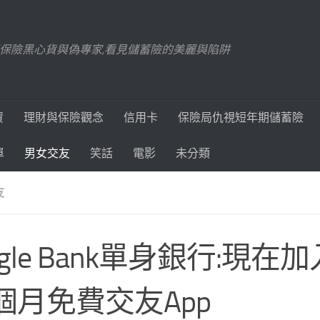
踢爆保險黑心貨與偽專家,看見儲蓄險的美麗與陷阱
資
理財與保險觀念
信用卡
保險局仇視短年期儲蓄險
單
男女交友
笑話
電影
未分類
友
ngle Bank單身銀行:現在
個月免費交友App