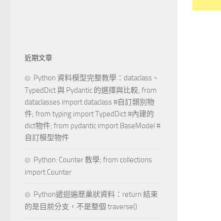
近期文章
Python 資料模型完整教學：dataclass、
TypedDict 與 Pydantic 的選擇與比較; from
dataclasses import dataclass #自訂類別物
件; from typing import TypedDict #內建的
dict物件; from pydantic import BaseModel #
自訂模型物件
Python: Counter 教學; from collections
import Counter
Python遞迴遍歷巢狀資料：return 結束
的是目前分支，不是整個 traverse()