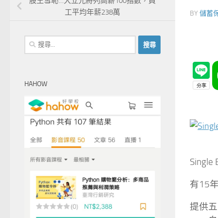
股王雪恥…大立光將列高薪100指數，員
工平均年薪238萬
BY
儲蓄
搜
尋
關
鍵
HAHOW
字:
Sing
有15
提供五