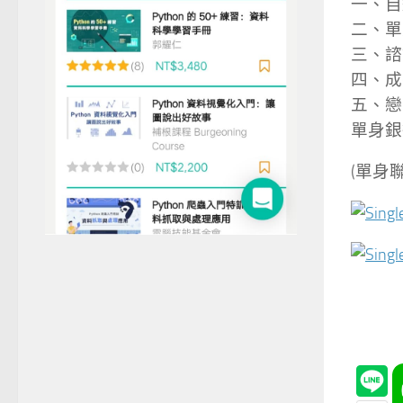
一、自
二、單
三、諮
四、成
五、戀
單身銀
(單身