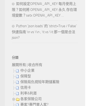
如何設定OPENAI_API_KEY 每月使用上
限？如何將 OPENAI_API_KEY 永久 存在環
境變數？setx OPENAI_API_KEY …
Python `json.loads` 的 `strict=True / False`
快速指南 \n vs \\n ; \t vs \\t 那一個是合法
json?
分類
展開所有
|
收合所有
中小企業
保障型
保險局仇視短年期儲蓄險
信用卡
利率&利差
各家保險公司
專家?專門害人家?