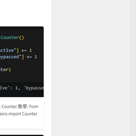
: Counter 教學; from
tions import Counter