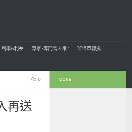
利率&利差
專家?專門害人家?
舊保單轉換
0
MORE
加入再送