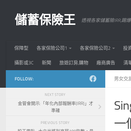
Skip to content
儲蓄保險王
透視各家儲蓄險IRR,
保障型
各家保險公司1
各家保險公司2
投
攝影或3C
新聞
旅遊訂房,購物
廠商廣告
清
FOLLOW:
男女交
NEXT STORY
Si
金管會開示:「年化內部報酬率(IRR)」才
準確
一
PREVIOUS STORY