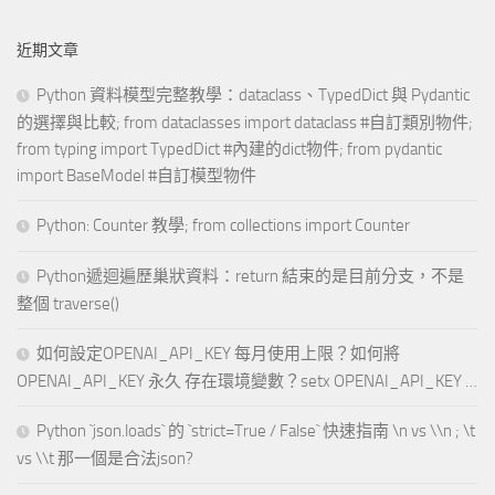
近期文章
Python 資料模型完整教學：dataclass、TypedDict 與 Pydantic
的選擇與比較; from dataclasses import dataclass #自訂類別物件;
from typing import TypedDict #內建的dict物件; from pydantic
import BaseModel #自訂模型物件
Python: Counter 教學; from collections import Counter
Python遞迴遍歷巢狀資料：return 結束的是目前分支，不是
整個 traverse()
如何設定OPENAI_API_KEY 每月使用上限？如何將
OPENAI_API_KEY 永久 存在環境變數？setx OPENAI_API_KEY …
Python `json.loads` 的 `strict=True / False` 快速指南 \n vs \\n ; \t
vs \\t 那一個是合法json?