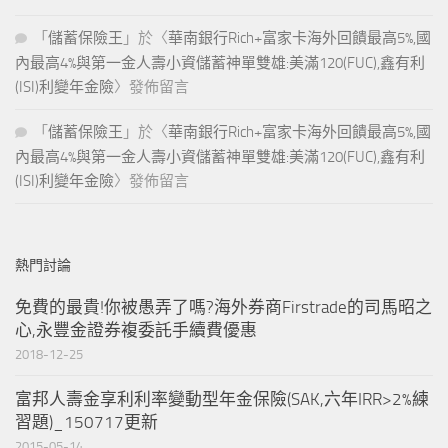
「
儲蓄保險王
」於〈
華南銀行Rich+富家卡海外回饋最高5%,國
內最高4%與第一金人壽小資儲蓄神單雙雄:美滿120(FUC),鑫有利
(ISI)利變年金險
〉發佈留言
「
儲蓄保險王
」於〈
華南銀行Rich+富家卡海外回饋最高5%,國
內最高4%與第一金人壽小資儲蓄神單雙雄:美滿120(FUC),鑫有利
(ISI)利變年金險
〉發佈留言
熱門討論
免費的最貴!你被愚弄了嗎?海外券商Firstrade的司馬昭之
心,永豐金證券複委託手續費優惠
2018-12-25
富邦人壽金享利利率變動型年金保險(SAK,六年IRR>2%練
習題)_150717更新
2015-05-14