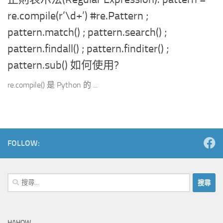
re.compile(r’\d+’) #re.Pattern ;
pattern.match() ; pattern.search() ;
pattern.findall() ; pattern.finditer() ;
pattern.sub() 如何使用?
re.compile() 是 Python 的 ...
FOLLOW:
搜
尋
關
鍵
HAHOW