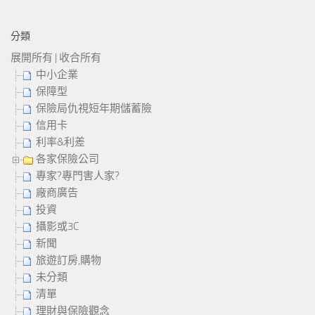
分類
展開所有
|
收合所有
中小企業
保障型
保險局仇視短年期儲蓄險
信用卡
利率&利差
各家保險公司
專家?專門害人家?
廠商廣告
投資
攝影或3C
新聞
旅遊訂房,購物
未分類
清單
理財與保險觀念