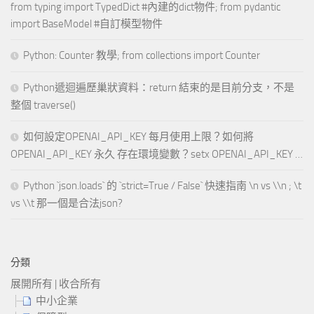
from typing import TypedDict #內建的dict物件; from pydantic
import BaseModel #自訂模型物件
Python: Counter 教學; from collections import Counter
Python遞迴遍歷巢狀資料：return 結束的是目前分支，不是
整個 traverse()
如何設定OPENAI_API_KEY 每月使用上限？如何將
OPENAI_API_KEY 永久 存在環境變數？setx OPENAI_API_KEY …
Python `json.loads` 的 `strict=True / False` 快速指南 \n vs \\n ; \t
vs \\t 那一個是合法json?
分類
展開所有
|
收合所有
中小企業