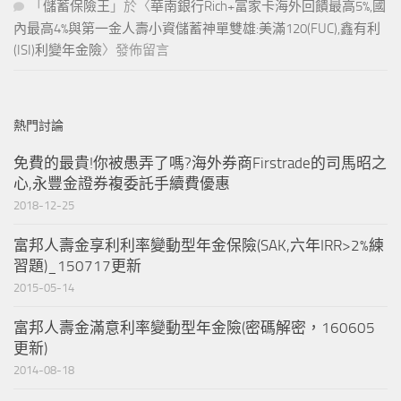
「
儲蓄保險王
」於〈
華南銀行Rich+富家卡海外回饋最高5%,國
內最高4%與第一金人壽小資儲蓄神單雙雄:美滿120(FUC),鑫有利
(ISI)利變年金險
〉發佈留言
熱門討論
免費的最貴!你被愚弄了嗎?海外券商Firstrade的司馬昭之
心,永豐金證券複委託手續費優惠
2018-12-25
富邦人壽金享利利率變動型年金保險(SAK,六年IRR>2%練
習題)_150717更新
2015-05-14
富邦人壽金滿意利率變動型年金險(密碼解密，160605
更新)
2014-08-18