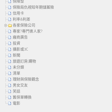
保障型
保險局仇視短年期儲蓄險
信用卡
利率&利差
各家保險公司
專家?專門害人家?
廠商廣告
投資
攝影或3C
新聞
旅遊訂房,購物
未分類
清單
理財與保險觀念
男女交友
笑話
舊保單轉換
電影