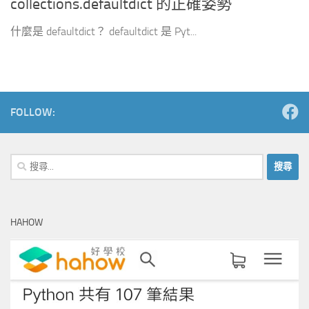
collections.defaultdict 的正確姿勢
什麼是 defaultdict？ defaultdict 是 Pyt...
FOLLOW:
搜
尋
關
鍵
HAHOW
字: