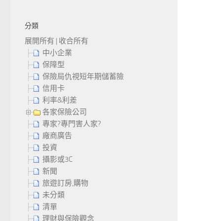
分類
展開所有
|
收合所有
中小企業
保障型
保險局仇視短年期儲蓄險
信用卡
利率&利差
各家保險公司
專家?專門害人家?
廠商廣告
投資
攝影或3C
新聞
旅遊訂房,購物
未分類
清單
理財與保險觀念