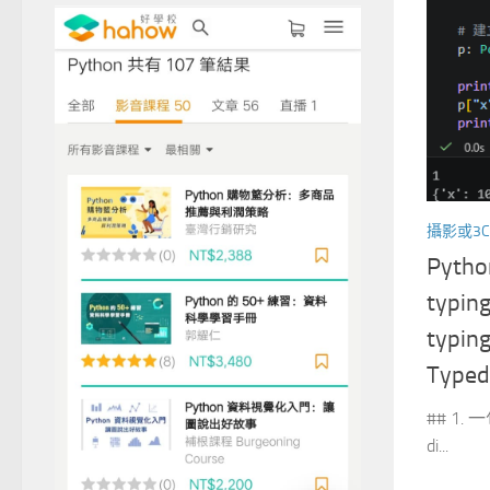
攝影或3C
Pytho
typin
typin
Typed
## 1. 
di...