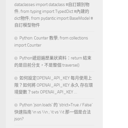
dataclasses import dataclass #自訂類別物
件; from typing import TypedDict #內建的
dict物件; from pydantic import BaseModel #
自訂模型物件
Python: Counter 教學; from collections
import Counter
Python遞迴遍歷巢狀資料：return 結束
的是目前分支，不是整個 traverse()
如何設定OPENAI_API_KEY 每月使用上
限？如何將 OPENAI_API_KEY 永久 存在環
境變數？setx OPENAI_API_KEY …
Python `json.loads` 的 `strict=True / False`
快速指南 \n vs \\n ; \t vs \\t 那一個是合法
json?