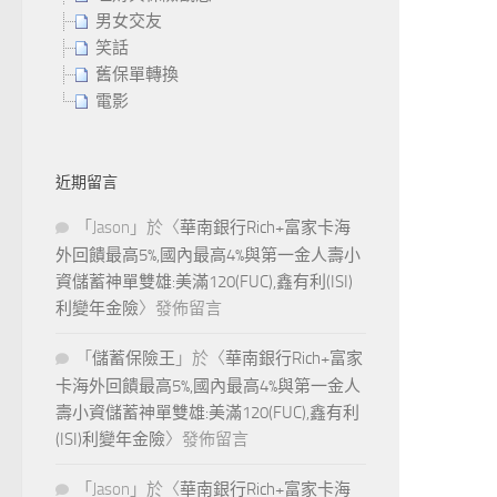
男女交友
笑話
舊保單轉換
電影
近期留言
「
Jason
」於〈
華南銀行Rich+富家卡海
外回饋最高5%,國內最高4%與第一金人壽小
資儲蓄神單雙雄:美滿120(FUC),鑫有利(ISI)
利變年金險
〉發佈留言
「
儲蓄保險王
」於〈
華南銀行Rich+富家
卡海外回饋最高5%,國內最高4%與第一金人
壽小資儲蓄神單雙雄:美滿120(FUC),鑫有利
(ISI)利變年金險
〉發佈留言
「
Jason
」於〈
華南銀行Rich+富家卡海