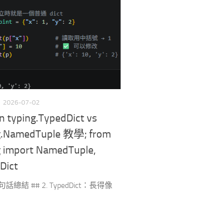
2026-07-02
n typing.TypedDict vs
g.NamedTuple 教學; from
g import NamedTuple,
Dict
一句話總結 ## 2. TypedDict：長得像