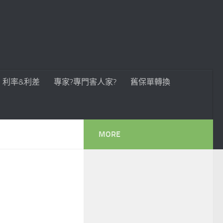
利率&利差
專家?專門害人家?
舊保單轉換
MORE