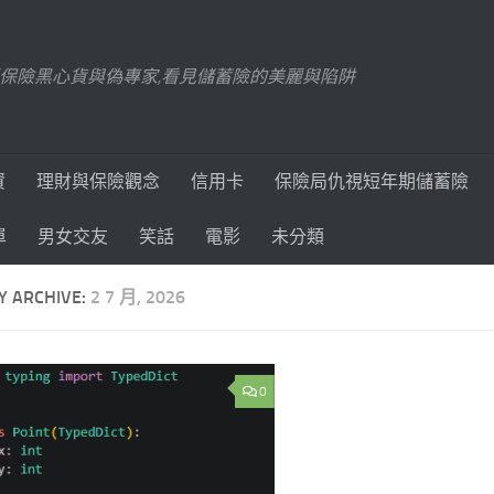
踢爆保險黑心貨與偽專家,看見儲蓄險的美麗與陷阱
資
理財與保險觀念
信用卡
保險局仇視短年期儲蓄險
單
男女交友
笑話
電影
未分類
Y ARCHIVE:
2 7 月, 2026
0