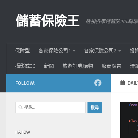
Skip to content
儲蓄保險王
透視各家儲蓄險IRR,
保障型
各家保險公司1
各家保險公司2
投
攝影或3C
新聞
旅遊訂房,購物
廠商廣告
清
FOLLOW:
DAIL
搜
尋
關
鍵
HAHOW
字: