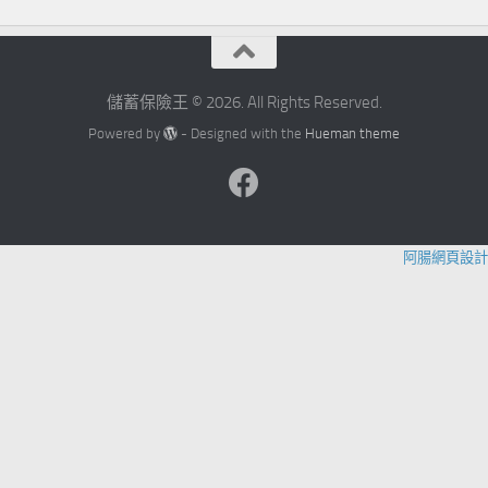
儲蓄保險王 © 2026. All Rights Reserved.
Powered by
- Designed with the
Hueman theme
阿腸網頁設計