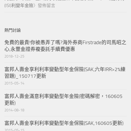
(ISI)利變年金險
〉發佈留言
熱門討論
免費的最貴!你被愚弄了嗎?海外券商Firstrade的司馬昭之
心,永豐金證券複委託手續費優惠
2018-12-25
富邦人壽金享利利率變動型年金保險(SAK,六年IRR>2%練
習題)_150717更新
2015-05-14
富邦人壽金滿意利率變動型年金險(密碼解密，160605
更新)
2014-08-18
富邦人壽金享利利率變動型年金保險(SAK,160605更新)
2015-05-15