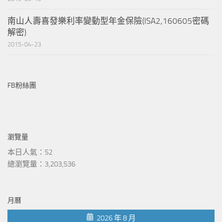
南山人壽喜發樂利率變動型年金保險(ISA2,160605密碼
解密)
2015-04-23
FB粉絲團
瀏覽量
本日人氣：52
總瀏覽量：3,203,536
月曆
2026 年 8 月