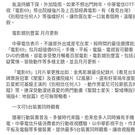
氣溫持續下探，外加陰雨，如果不想出門跨年，中華電信OTT
視「電影69」祭出院線強片及上百部經典電影，有《看見台灣》
《別相信任何人》等強檔好片，讓你窩在家一口氣看個夠，溫暖
假。
電影類別豐富 月月更新
中華電信表示，不論是外出或是宅在家，殺時間的最佳選擇就
「電影69」包月超值價69元，手機、平板、電腦、電視皆可觀看
DVD的價格，卻能享受整月暢看百部電影，電影類別豐富，包括
疑驚悚、冒險動作等多樣主題，並且月月更新。
「電影69」1月片單更推出如：金馬影展最佳紀錄片《看見台
碑票房冠軍《閨蜜》及首播院線片《Z風暴》。還有好萊塢年度
巨星妮可基嫚主演的《別相信任何人》、動作男星尼可拉斯凱吉
蹤》等，連深受動漫迷喜愛的熱門動畫《聖鬪士星矢：聖域傳說
場版4：地獄篇》也可無限暢看。
一次可5台裝置同時觀看
隨著行動裝置普及、多螢時代來臨，愈來愈多人同時擁有手機
電，中華電信升級消費者的行動收視體驗，以中華影視平台，作
平板及電腦等多螢裝置，提供最多5台裝置同時觀看，讓收視服