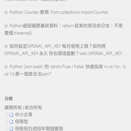
Python: Counter 教學; from collections import Counter
Python遞迴遍歷巢狀資料：return 結束的是目前分支，不是
整個 traverse()
如何設定OPENAI_API_KEY 每月使用上限？如何將
OPENAI_API_KEY 永久 存在環境變數？setx OPENAI_API_KEY …
Python `json.loads` 的 `strict=True / False` 快速指南 \n vs \\n ; \t
vs \\t 那一個是合法json?
分類
展開所有
|
收合所有
中小企業
保障型
保險局仇視短年期儲蓄險