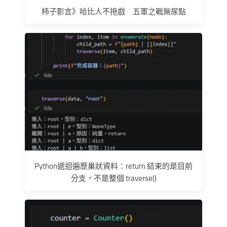
柿子影言》哈比人不拖戲 五軍之戰無尿點
Python遞迴遍歷巢狀資料：return 結束的是目前
分支，不是整個 traverse()