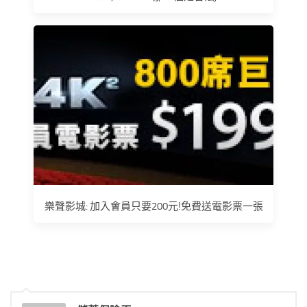
樂聲影城: 加入會員只要200元!免費送電影票一張