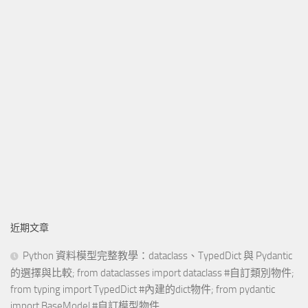
近期文章
Python 資料模型完整教學：dataclass、TypedDict 與 Pydantic
的選擇與比較; from dataclasses import dataclass #自訂類別物件;
from typing import TypedDict #內建的dict物件; from pydantic
import BaseModel #自訂模型物件