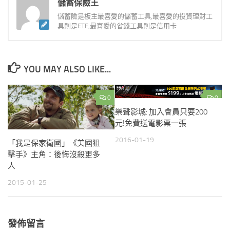
儲蓄保險王
儲蓄險是板主最喜愛的儲蓄工具,最喜愛的投資理財工
具則是ETF,最喜愛的省錢工具則是信用卡
YOU MAY ALSO LIKE...
0
0
樂聲影城: 加入會員只要200
元!免費送電影票一張
2016-01-19
「我是保家衛國」《美國狙
擊手》主角：後悔沒殺更多
人
2015-01-25
發佈留言