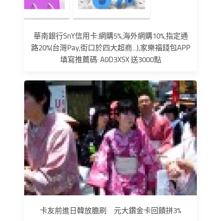
華南銀行SnY信用卡:網購5%,海外網購10%,指定通
路20%(台灣Pay,街口於四大超商...),家樂福錢包APP
填寫推薦碼: A0D3XSX 送3000點
卡友前進日韓放膽刷 元大鑽金卡回饋拼3%