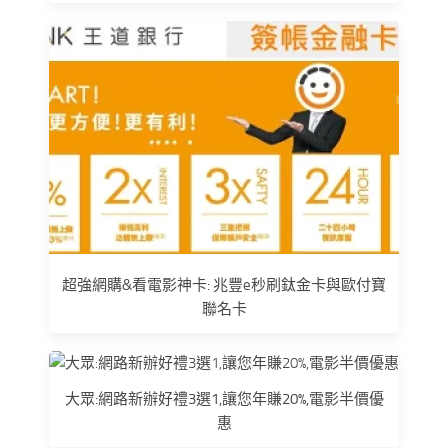
超強網購&看電影神卡: 兆豐e秒刷鈦金卡與歐付寶
聯名卡
大眾:網路新辦好禮3選1,讓您年賺20%,電影半價優
惠