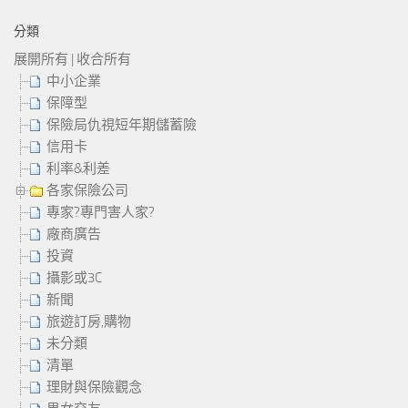
分類
展開所有
|
收合所有
中小企業
保障型
保險局仇視短年期儲蓄險
信用卡
利率&利差
各家保險公司
專家?專門害人家?
廠商廣告
投資
攝影或3C
新聞
旅遊訂房,購物
未分類
清單
理財與保險觀念