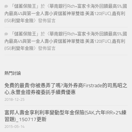
「
儲蓄保險王
」於〈
華南銀行Rich+富家卡海外回饋最高5%,國
內最高4%與第一金人壽小資儲蓄神單雙雄:美滿120(FUC),鑫有利
(ISI)利變年金險
〉發佈留言
「
儲蓄保險王
」於〈
華南銀行Rich+富家卡海外回饋最高5%,國
內最高4%與第一金人壽小資儲蓄神單雙雄:美滿120(FUC),鑫有利
(ISI)利變年金險
〉發佈留言
熱門討論
免費的最貴!你被愚弄了嗎?海外券商Firstrade的司馬昭之
心,永豐金證券複委託手續費優惠
2018-12-25
富邦人壽金享利利率變動型年金保險(SAK,六年IRR>2%練
習題)_150717更新
2015-05-14