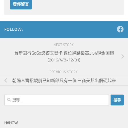
Alternative:
FOLLOW:
NEXT STORY
台新銀行GoGo悠遊玉璽卡:數位通路最高3.5%現金回饋
(2016/4/8~12/31)
PREVIOUS STORY
朝陽人壽招親前已知新郎只有一位 三商美邦出價硬起來
搜
尋
關
鍵
HAHOW
字: