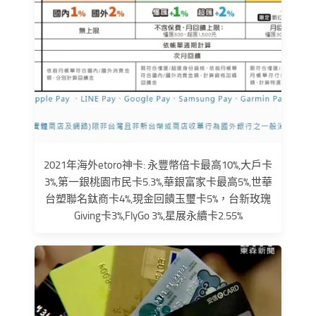
2021年海外etoro神卡: 永豐幣倍卡最高10%,大戶卡
3%,第一銀桃園市民卡5.3%,華銀富家卡最高5%,世華
台塑聯名鈦商卡4%,現金回饋玉璽卡5%，台新玫瑰
Giving卡3%,FlyGo 3%,星展永續卡2.55%