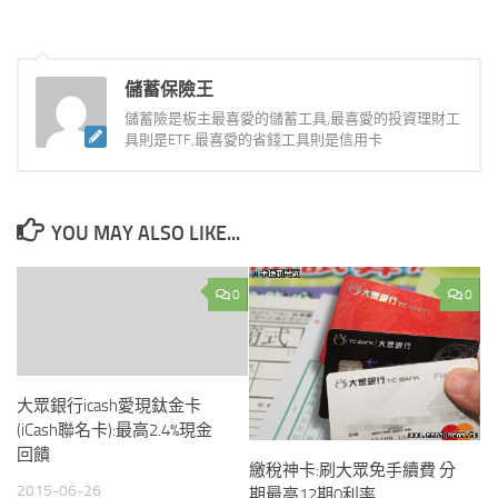
儲蓄保險王
儲蓄險是板主最喜愛的儲蓄工具,最喜愛的投資理財工
具則是ETF,最喜愛的省錢工具則是信用卡
YOU MAY ALSO LIKE...
0
0
大眾銀行icash愛現鈦金卡
(iCash聯名卡):最高2.4%現金
回饋
繳稅神卡:刷大眾免手續費 分
2015-06-26
期最高12期0利率