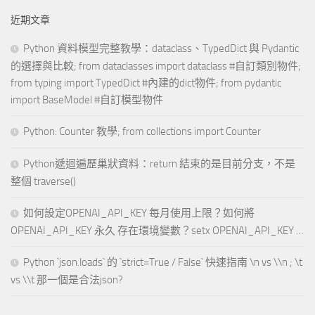
近期文章
Python 資料模型完整教學：dataclass、TypedDict 與 Pydantic
的選擇與比較; from dataclasses import dataclass #自訂類別物件;
from typing import TypedDict #內建的dict物件; from pydantic
import BaseModel #自訂模型物件
Python: Counter 教學; from collections import Counter
Python遞迴遍歷巢狀資料：return 結束的是目前分支，不是
整個 traverse()
如何設定OPENAI_API_KEY 每月使用上限？如何將
OPENAI_API_KEY 永久 存在環境變數？setx OPENAI_API_KEY …
Python `json.loads` 的 `strict=True / False` 快速指南 \n vs \\n ; \t
vs \\t 那一個是合法json?