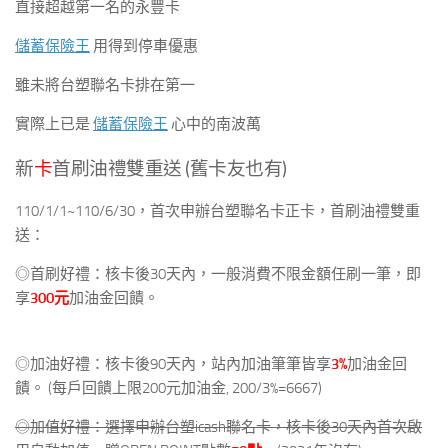
直接超越第一名的永豐卡
儲蓄保險王
用得到停車優惠
雖未將台塑聯名卡排在第一
實際上已是
儲蓄保險王
心中的南波萬
新
卡
首刷油禮雙重送 (舊卡友也有)
110/1/1~110/6/30，首次申辦台塑聯名卡正卡，首刷油禮雙重
送：
◎首刷好禮：核卡後30天內，一般消費不限金額任刷一筆，即
享
300元
加油金回饋。
◎加油好禮：核卡後90天內，站內加油筆筆皆享
3%
加油金回
饋。 (每戶回饋上限200元加油金, 200/3%=6667)
◎加值好禮：選擇申辦台塑icash聯名卡，核卡後30天內首次啟