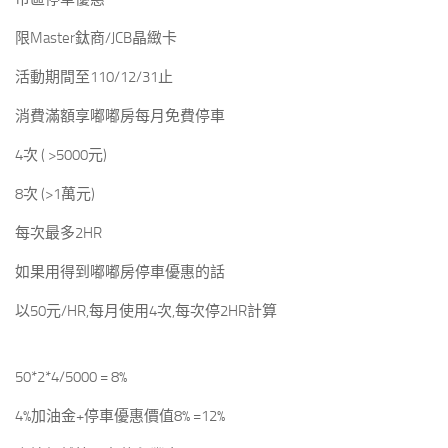
限Master鈦商/JCB晶緻卡
活動期間至110/12/31止
消費滿額享嘟嘟房每月免費停車
4次 ( >5000元)
8次 (>1萬元)
每次最多2HR
如果用得到嘟嘟房停車優惠的話
以50元/HR,每月使用4次,每次停2HR計算
50*2*4/5000 = 8%
4%加油金+停車優惠價值8% =12%