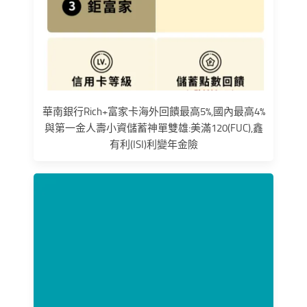
華南銀行Rich+富家卡海外回饋最高5%,國內最高4%
與第一金人壽小資儲蓄神單雙雄:美滿120(FUC),鑫
有利(ISI)利變年金險