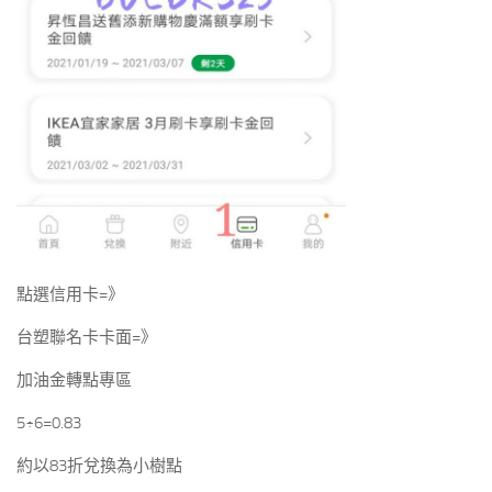
點選信用卡=》
台塑聯名卡卡面=》
加油金轉點專區
5÷6=0.83
約以83折兌換為小樹點