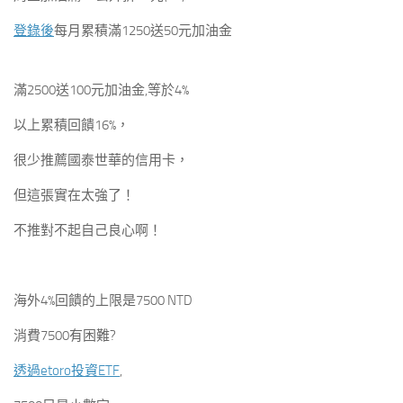
登錄後
每月累積滿1250送50元加油金
滿2500送100元加油金,等於4%
以上累積回饋16%，
很少推薦國泰世華的信用卡，
但這張實在太強了！
不推對不起自己良心啊！
海外4%回饋的上限是7500 NTD
消費7500有困難?
透過etoro投資ETF
,