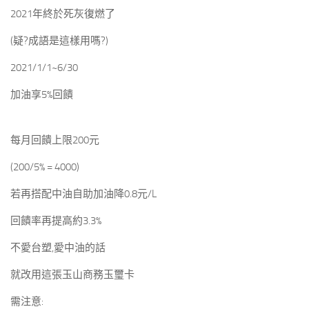
2021年終於死灰復燃了
(疑?成語是這樣用嗎?)
2021/1/1~6/30
加油享5%回饋
每月回饋上限200元
(200/5% = 4000)
若再搭配中油自助加油降0.8元/L
回饋率再提高約3.3%
不愛台塑,愛中油的話
就改用這張玉山商務玉璽卡
需注意: