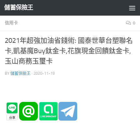
儲蓄保險王
Skip to content
信用卡
0
2021年超強加油省錢術: 國泰世華台塑聯名
卡,凱基魔Buy鈦金卡,花旗現金回饋鈦金卡,
玉山商務玉璽卡
BY
儲蓄保險王
·
2020-11-19