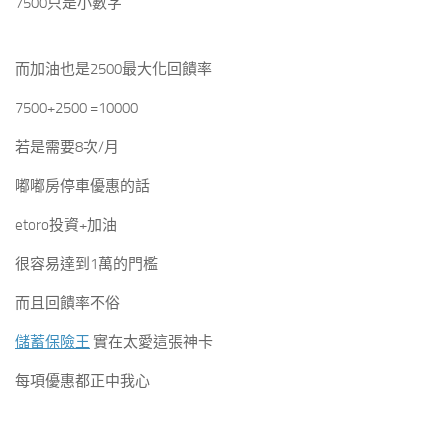
7500只是小數字
而加油也是2500最大化回饋率
7500+2500 =10000
若是需要8次/月
嘟嘟房停車優惠的話
etoro投資+加油
很容易達到1萬的門檻
而且回饋率不俗
儲蓄保險王
實在太愛這張神卡
每項優惠都正中我心