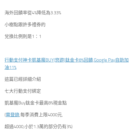
海外回饋率從4%降低為3.33%
小樹點跟許多禮券的
兌換比例則是1：1
行動支付神卡凱基魔BUY(悠遊)鈦金卡8%回饋,Google Pay自助加
油11%
這篇已經詳細介紹
七大行動支付綁定
凱基魔Buy鈦金卡最高8%現金點
(
需登錄
,每季消費上限4000元,
超過4000,小於1.3萬的部分仍有3%)