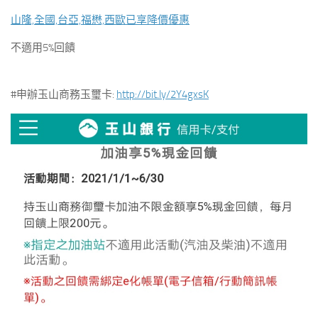
山隆,全國,台亞,福懋,西歐已享降價優惠
不適用5%回饋
#申辦玉山商務玉璽卡:
http://bit.ly/2Y4gxsK