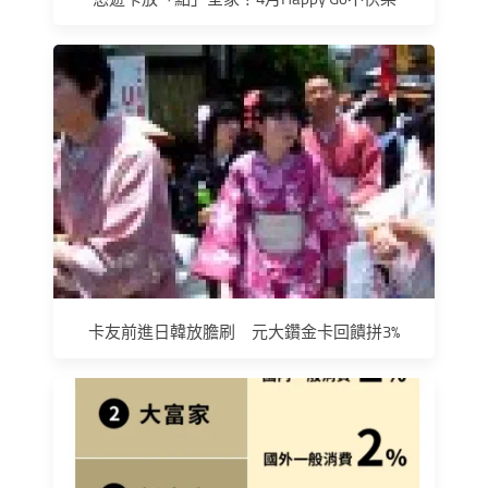
卡友前進日韓放膽刷 元大鑽金卡回饋拼3%