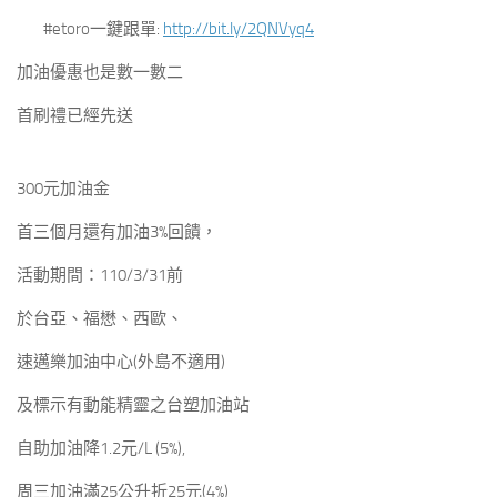
#etoro一鍵跟單:
http://bit.ly/2QNVyq4
加油優惠也是數一數二
首刷禮已經先送
300元加油金
首三個月還有加油3%回饋，
活動期間：110/3/31前
於台亞、福懋、西歐、
速邁樂加油中心(外島不適用)
及標示有動能精靈之台塑加油站
自助加油降1.2元/L (5%),
周三加油滿25公升折25元(4%)