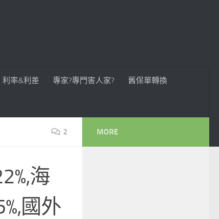
利率&利差
專家?專門害人家?
舊保單轉換
2
MORE
2%,海
5%,國外