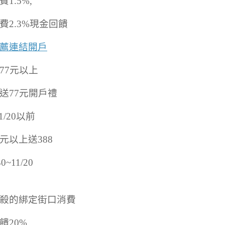
1.5%,
費2.3%現金回饋
薦連結開戶
77元以上
送77元開戶禮
11/20以前
元以上送388
30~11/20
殺的綁定街口消費
饋20%