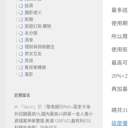
投資
最多送3
攝影或3C
新聞
使用期
旅遊訂房,購物
未分類
所以周
清單
理財與保險觀念
使用街
男女交友
笑話
最高可
舊保單轉換
電影
20%
再加基
近期留言
「
Jason
」於〈
華南銀行Rich+富家卡海
總共31
外回饋最高5%,國內最高4%與第一金人壽小
資儲蓄神單雙雄:美滿120(FUC),鑫有利(ISI)
這麼優
利變年金險
〉發佈留言