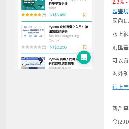
匯豐現
國內1
版上很
刷匯豐
可以有
海外則
線上申
新戶享
今(20