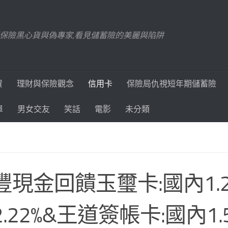
踢爆保險黑心貨與偽專家,看見儲蓄險的美麗與陷阱
資
理財與保險觀念
信用卡
保險局仇視短年期儲蓄險
單
男女交友
笑話
電影
未分類
豐現金回饋玉璽卡:國內1.2
.22%&王道簽帳卡:國內1.