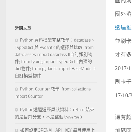
國內消費
國外消
透過推
近期文章
Python 資料模型完整教學：dataclass、
並刷卡
TypedDict 與 Pydantic 的選擇與比較; from
才有多
dataclasses import dataclass #自訂類別物
件; from typing import TypedDict #內建的
2017/
dict物件; from pydantic import BaseModel #
自訂模型物件
刷卡千
Python: Counter 教學; from collections
17/10/
import Counter
Python遞迴遍歷巢狀資料：return 結束
還有超
的是目前分支，不是整個 traverse()
如何設定OPENAI_API_KEY 每月使用上
加碼回