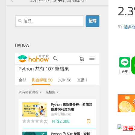
銀行拒收存款 央行請喝咖啡
2.3
搜
尋
BY
儲蓄
關
鍵
HAHOW
字: