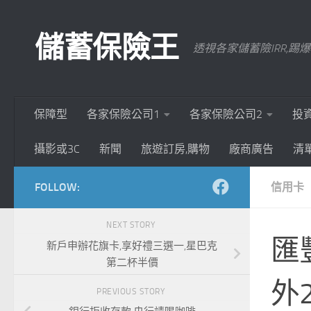
Skip to content
儲蓄保險王
透視各家儲蓄險IRR,
保障型
各家保險公司1
各家保險公司2
投
攝影或3C
新聞
旅遊訂房,購物
廠商廣告
清
FOLLOW:
信用卡
NEXT STORY
匯
新戶申辦花旗卡,享好禮三選一,星巴克
第二杯半價
外2
PREVIOUS STORY