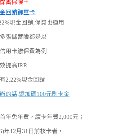
金回饋御璽卡
.22%現金回饋,保費也適用
多張儲蓄險都是以
信用卡繳保費為例
效提高IRR
有2.22%現金回饋
辦的話,還加碼100元刷卡金
首年免年費，續卡年費2,000元；
16)年12月31日前核卡者，