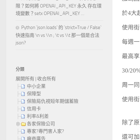
限？如何將 OPENAI_API_KEY 永久 存在環
於4大超
境變數？setx OPENAI_API_KEY …
使用街
Python `json.loads` 的 `strict=True / False`
快速指南 \n vs \\n ; \t vs \\t 那一個是合法
每週一
json?
最高享
分類
30/2
展開所有
|
收合所有
周一同
中小企業
保障型
使用街
保險局仇視短年期儲蓄險
信用卡
利率&利差
除了原
各家保險公司
專家?專門害人家?
還可加
廠商廣告