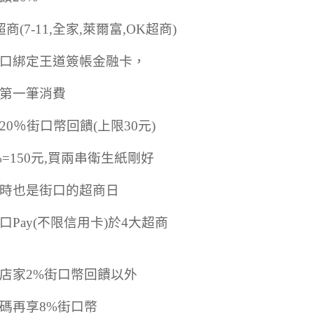
商(7-11,全家,萊爾富,OK超商)
口綁定王道簽帳金融卡，
第一筆消費
20％街口幣回饋(上限30元)
0%=150元,買兩串衛生紙剛好
時也是街口的超商日
口Pay(不限信用卡)於4大超商
店家2%街口幣回饋以外
碼再享8%街口幣