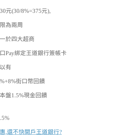
0元(30/8%=375元),
限為兩周
一於四大超商
口Pay綁定王道銀行簽帳卡
以有
+2%+8%街口幣回饋
本盤1.5%現金回饋
.5%
惠,還不快開戶王道銀行?