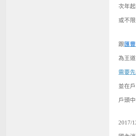
次年起
或不限
跟
匯豐
為王道
需要先
並在戶
戶頭中
2017/