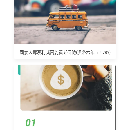
國泰人壽澳利威萬能養老保險(澳幣六年irr 2.78%)