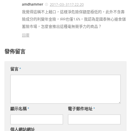
amdhammer
2017-03-3117:22:20
我覺得這稱不上藉口，這樣淨危險保額是極低的，此外不含壽
險成分的利變年金險，IRR也僅1.6%，我認為是國泰無心搶食儲
蓄險市場，怎麼會推出這種毫無競爭力的商品？
回覆
發佈留言
留言
*
顯示名稱
*
電子郵件地址
*
個人網站網址