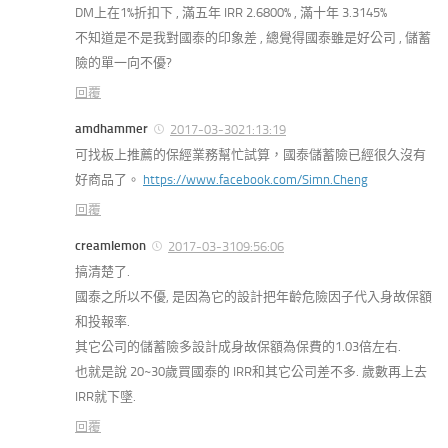
DM上在1%折扣下 , 滿五年 IRR 2.6800% , 滿十年 3.3145%
不知道是不是我對國泰的印象差 , 總覺得國泰雖是好公司 , 儲蓄
險的單一向不優?
回覆
amdhammer
2017-03-3021:13:19
可找板上推薦的保經業務幫忙試算，國泰儲蓄險已經很久沒有
好商品了。
https://www.facebook.com/Simn.Cheng
回覆
creamlemon
2017-03-3109:56:06
搞清楚了.
國泰之所以不優, 是因為它的設計把年齡危險因子代入身故保額
和投報率.
其它公司的儲蓄險多設計成身故保額為保費的1.03倍左右.
也就是說 20~30歲買國泰的 IRR和其它公司差不多. 歲數再上去
IRR就下墜.
回覆