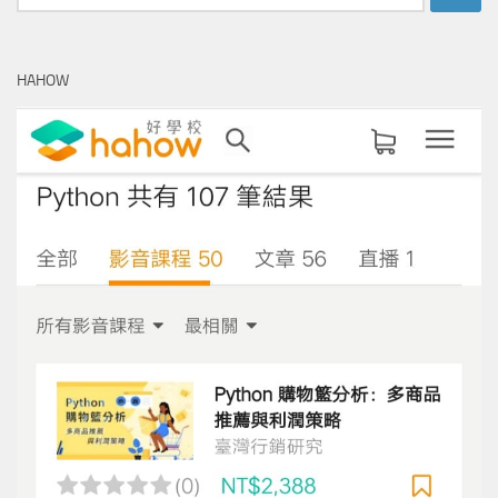
尋
關
鍵
HAHOW
字: