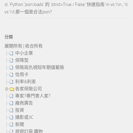
Python `json.loads` 的 `strict=True / False` 快速指南 \n vs \\n ; \t
vs \\t 那一個是合法json?
分類
展開所有
|
收合所有
中小企業
保障型
保險局仇視短年期儲蓄險
信用卡
利率&利差
各家保險公司
專家?專門害人家?
廠商廣告
投資
攝影或3C
新聞
旅遊訂房,購物