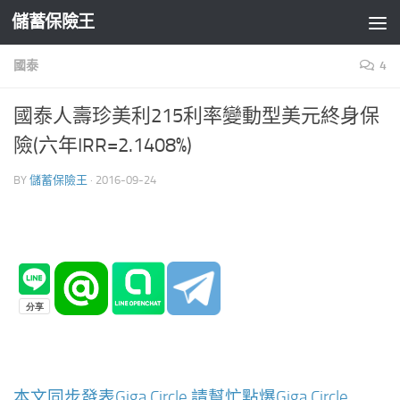
儲蓄保險王
Skip to content
國泰
4
國泰人壽珍美利215利率變動型美元終身保
險(六年IRR=2.1408%)
BY
儲蓄保險王
·
2016-09-24
本文同步發表Giga Circle,請幫忙點爆Giga Circle