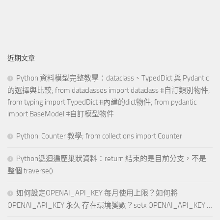
近期文章
Python 資料模型完整教學：dataclass、TypedDict 與 Pydantic
的選擇與比較; from dataclasses import dataclass #自訂類別物件;
from typing import TypedDict #內建的dict物件; from pydantic
import BaseModel #自訂模型物件
Python: Counter 教學; from collections import Counter
Python遞迴遍歷巢狀資料：return 結束的是目前分支，不是
整個 traverse()
如何設定OPENAI_API_KEY 每月使用上限？如何將
OPENAI_API_KEY 永久 存在環境變數？setx OPENAI_API_KEY …