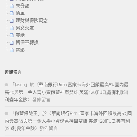
未分類
清單
理財與保險觀念
男女交友
笑話
舊保單轉換
電影
近期留言
「
Jason
」於〈
華南銀行Rich+富家卡海外回饋最高5%,國內最
高4%與第一金人壽小資儲蓄神單雙雄:美滿120(FUC),鑫有利(ISI)
利變年金險
〉發佈留言
「
儲蓄保險王
」於〈
華南銀行Rich+富家卡海外回饋最高5%,國
內最高4%與第一金人壽小資儲蓄神單雙雄:美滿120(FUC),鑫有利
(ISI)利變年金險
〉發佈留言