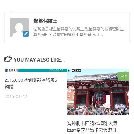
儲蓄保險王
儲蓄險是板主最喜愛的儲蓄工具,最喜愛的投資理財工
具則是ETF,最喜愛的省錢工具則是信用卡
YOU MAY ALSO LIKE...
0
0
2015.6.30以前聯邦逼悠遊5
夠讚
2015-01-17
海外刷卡回饋3%起跳,大眾
icash樂享晶緻卡暑假遊日