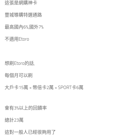
這張是網購神卡
豐城導購特選通路
最高國內6%,國外7%
不適用Etoro
想刷Etoro的話,
每個月可以刷
大戶卡15萬 + 幣倍卡2萬 + SPORT卡6萬
會有3%以上的回饋率
總計23萬
這對一般人已經很夠用了