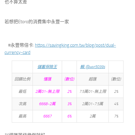
也不算太差
若想把Etoro的消費集中永豐一家
#永豐幣倍卡:
https://savingking.com.tw/blog/post/dual-
currency-card
儲蓄保險王
賴:
@wvr5039s
回饋比例
懂匯
(數位)
超匯
(數位)
最低
2萬01~無上限
2%
7.5萬01~無上限
2%
次高
6668~2萬
3%
2萬01~7.5萬
4%
最高
6667
6%
2萬
7%