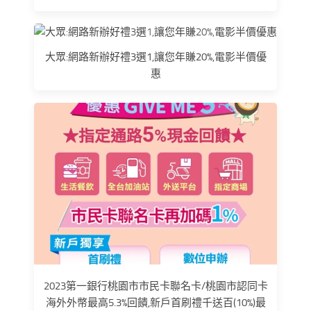
大眾:網路新辦好禮3選1,讓您年賺20%,電影半價優
惠
2023第一銀行桃園市市民卡聯名卡/桃園市認同卡
海外外幣最高5.3%回饋,新戶首刷禮千送百(10%)最