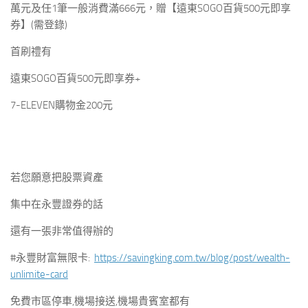
萬元及任1筆一般消費滿666元，贈【遠東SOGO百貨
500元
即享
券】(需登錄)
首刷禮有
遠東SOGO百貨
500元
即享券+
7-ELEVEN購物金
200元
若您願意把股票資產
集中在永豐證券的話
還有一張非常值得辦的
#永豐財富無限卡:
https://savingking.com.tw/blog/post/wealth-
unlimite-card
免費市區停車,機場接送,機場貴賓室都有