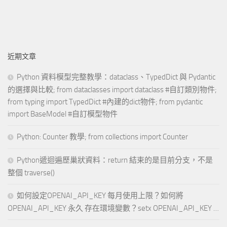
近期文章
Python 資料模型完整教學：dataclass、TypedDict 與 Pydantic
的選擇與比較; from dataclasses import dataclass #自訂類別物件;
from typing import TypedDict #內建的dict物件; from pydantic
import BaseModel #自訂模型物件
Python: Counter 教學; from collections import Counter
Python遞迴遍歷巢狀資料：return 結束的是目前分支，不是
整個 traverse()
如何設定OPENAI_API_KEY 每月使用上限？如何將
OPENAI_API_KEY 永久 存在環境變數？setx OPENAI_API_KEY …