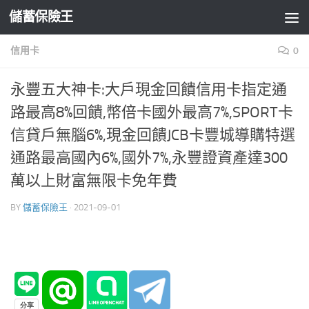
儲蓄保險王
Skip to content
信用卡
0
永豐五大神卡:大戶現金回饋信用卡指定通
路最高8%回饋,幣倍卡國外最高7%,SPORT卡
信貸戶無腦6%,現金回饋JCB卡豐城導購特選
通路最高國內6%,國外7%,永豐證資產達300
萬以上財富無限卡免年費
BY
儲蓄保險王
·
2021-09-01