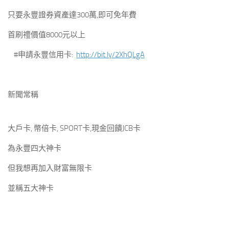
只要永豐證券資產達300萬,即可免年費
首刷禮價值8000元以上
#申請永豐信用卡:
http://bit.ly/2XhQLgA
新聞常稱
大戶卡, 幣倍卡, SPORT卡,現金回饋JCB卡
為永豐四大神卡
但我想再加入財富無限卡
並稱五大神卡