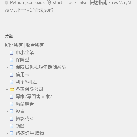
Python `json.loads` 的 `strict=True / False` 快速指南 \n vs \\n ; \t
vs \\t 那一個是合法json?
分類
展開所有
|
收合所有
中小企業
保障型
保險局仇視短年期儲蓄險
信用卡
利率&利差
各家保險公司
專家?專門害人家?
廠商廣告
投資
攝影或3C
新聞
旅遊訂房,購物