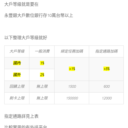
大戶等級就是要在
永豐銀大戶數位銀行存10萬台幣以上
以下整理大戶等級就好
大戶等級
一般消費
綁定任務加碼
指定通路加碼
國內
1%
+1%
+5%
國外
2%
回饋上限
無上限
1500
600
刷卡上限
無上限
150000
12000
指定通路詳見上表
比較實用的有外送平台