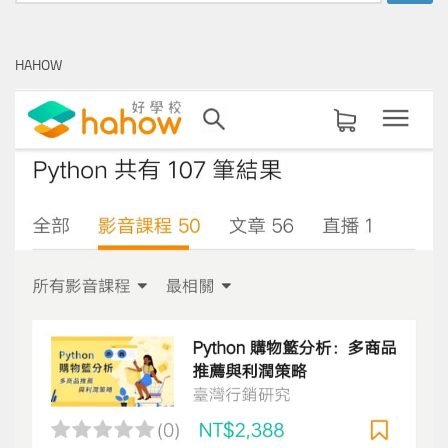
尋
關
鍵
HAHOW
字: