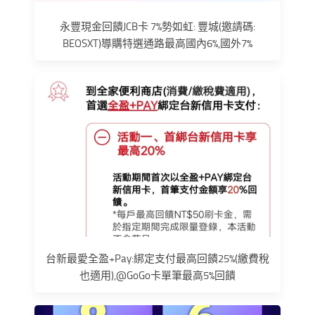
永豐現金回饋JCB卡 7%勢如虹: 豐城(邀請碼:
BEOSXT)導購特選通路最高國內6%,國外7%
台新最愛全盈+Pay:綁定支付最高回饋25%(繳費稅
也適用),@GoGo卡單筆最高5%回饋