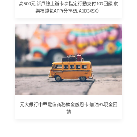
高500元,新戶線上辦卡享指定行動支付10%回饋,家
樂福錢包APP(分享碼: A0D3XSX）
元大銀行中華電信商務鈦金感恩卡:加油3%現金回
饋