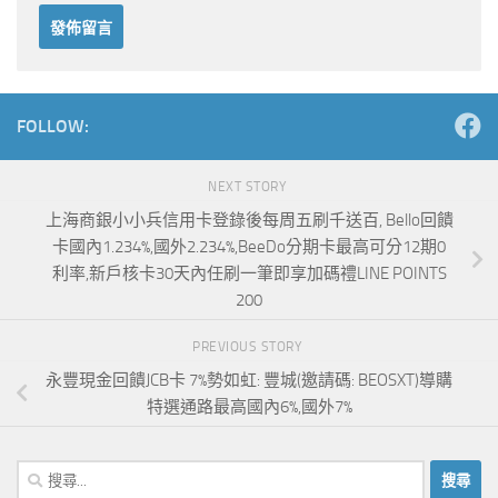
Alternative:
FOLLOW:
NEXT STORY
上海商銀小小兵信用卡登錄後每周五刷千送百, Bello回饋
卡國內1.234%,國外2.234%,BeeDo分期卡最高可分12期0
利率,新戶核卡30天內任刷一筆即享加碼禮LINE POINTS
200
PREVIOUS STORY
永豐現金回饋JCB卡 7%勢如虹: 豐城(邀請碼: BEOSXT)導購
特選通路最高國內6%,國外7%
搜