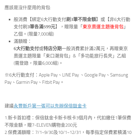
應該是沒什麼用的背包:
般消費【綁定6大行動支付
刷
3
筆不限金額
】或【非6大行動
支付刷
3
筆各滿
599
元
】，贈限量「
東京奧運主題後背包
」
乙個。(限量7,000組)
滿額贈：
6
大行動支付
或
特店分期
一般消費累計滿2萬元，再贈東京
奧運主題限量「束口潮背包」&「多功能旅行長夾」乙組
(需登錄，限量6,000組)。
※6大行動支付：Apple Pay、LINE Pay 、Google Pay、Samsung
Pay、Garmin Pay、Fitbit Pay。
建議
永豐新戶第一張可以先辦保倍鈦金卡
1.新卡首扣禮：
保倍鈦金卡新卡核卡3個月內，代扣繳任1筆保費
不限金額，贈7-ELEVEN購物金
200元
2.保費滿額贈：
7/1~9/30及10/1~12/31，每季指定保費累積滿10