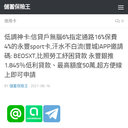
儲蓄保險王
Skip to content
信用卡
0
低調神卡:信貸戶無腦6%指定通路16%保費
4%的永豐sport卡,汗水不白流(豐城)APP邀請
碼: BEOSXT,比照勞工紓困貸款 永豐銀推
1.845％低利貸款、最高額度50萬,超方便線
上即可申請
BY
儲蓄保險王
·
2021-08-16