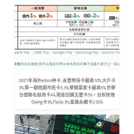
2021年海外etoro神卡: 永豐幣倍卡最高10%,大戶卡
3%,第一銀桃園市民卡5.3%,華銀富家卡最高5%,世華
台塑聯名鈦商卡4%,現金回饋玉璽卡5%，台新玫瑰
Giving卡3%,FlyGo 3%,星展永續卡2.55%