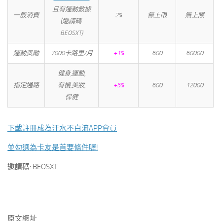
且有運動數據
一般消費
2%
無上限
無上限
(邀請碼:
BEOSXT)
運動獎勵
7000卡路里/月
+1%
600
60000
健身,運動,
指定通路
有機,美妝,
+5%
600
12000
保健
下載註冊成為汗水不白流APP會員
並勾選為卡友是首要條件喔!
邀請碼: BEOSXT
原文網址