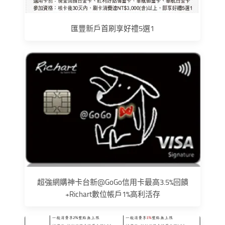
匯豐新戶首刷享好禮5選1
超強網購神卡台新@GoGo信用卡最高3.5%回饋
+Richart數位帳戶1%高利活存