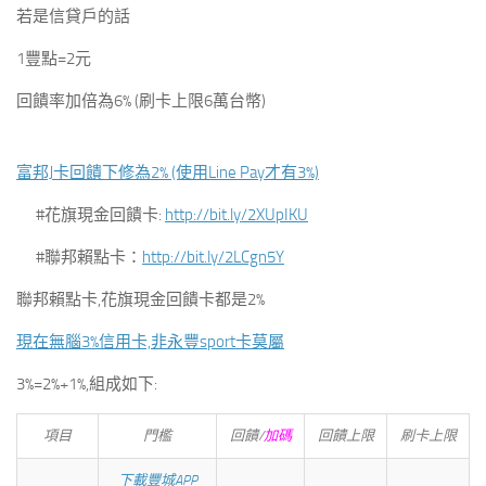
若是信貸戶的話
1豐點=2元
回饋率加倍為6% (刷卡上限6萬台幣)
富邦J卡回饋下修為2% (使用Line Pay才有3%)
#花旗現金回饋卡:
http://bit.ly
/2XUpIKU
#聯邦賴點卡：
http://bit.ly/2LCgn5Y
聯邦賴點卡,花旗現金回饋卡都是2%
現在無腦3%信用卡,
非永豐sport卡莫屬
3%=2%+1%,組成如下:
項目
門檻
回饋/
加碼
回饋上限
刷卡上限
下載豐城APP