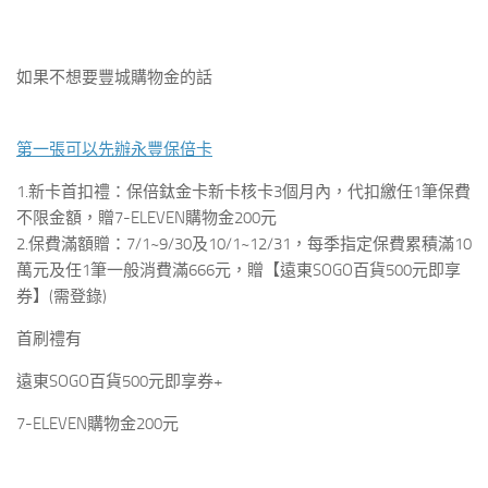
如果不想要豐城購物金的話
第一張可以先辦永豐保倍卡
1.新卡首扣禮：
保倍鈦金卡新卡核卡3個月內，代扣繳任1筆保費
不限金額，贈7-ELEVEN購物金
200元
2.保費滿額贈：
7/1~9/30及10/1~12/31，每季指定保費累積滿10
萬元及任1筆一般消費滿666元，贈【遠東SOGO百貨
500元
即享
券】(需登錄)
首刷禮有
遠東SOGO百貨
500元
即享券+
7-ELEVEN購物金
200元