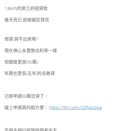
1.845%的勞工紓困貸款
幾天而已,就被瘋狂貸完
想貸,貸不出來嗎?
現在佛心永豐推出利率一樣
但額度更高(50萬),
年期也更長(五年)的永敢貸
已經申請50萬信貸了，
線上申請真的超方便：
https://lihi1.com/VDfqa/blog
不用去銀行排隊排個老半天