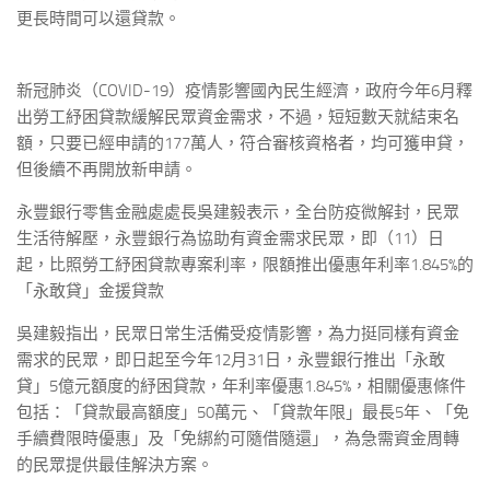
更長時間可以還貸款。
新冠肺炎（COVID-19）疫情影響國內民生經濟，政府今年6月釋
出勞工紓困貸款緩解民眾資金需求，不過，短短數天就結束名
額，只要已經申請的177萬人，符合審核資格者，均可獲申貸，
但後續不再開放新申請。
永豐銀行零售金融處處長吳建毅表示，全台防疫微解封，民眾
生活待解壓，永豐銀行為協助有資金需求民眾，即（11）日
起，比照勞工紓困貸款專案利率，限額推出優惠年利率1.845%的
「永敢貸」金援貸款
吳建毅指出，民眾日常生活備受疫情影響，為力挺同樣有資金
需求的民眾，即日起至今年12月31日，永豐銀行推出「永敢
貸」5億元額度的紓困貸款，年利率優惠1.845%，相關優惠條件
包括：「貸款最高額度」50萬元、「貸款年限」最長5年、「免
手續費限時優惠」及「免綁約可隨借隨還」，為急需資金周轉
的民眾提供最佳解決方案。