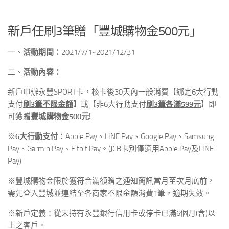
新戶任刷3筆贈「豐城購物金500元」
一、
活動期間
：
2021/7/1~2021/12/31
二、
活動
內容
：
新戶申辦永豐SPORT卡，核卡後30天內一般消費【綁定6大行動
支付
刷
3
筆不限金額
】或【非6大行動支付
刷
3
筆各滿
599
元
】即
可獲贈
豐城購物金
500
元
!
※
6
大行動支付
：Apple Pay、LINE Pay、Google Pay、Samsung
Pay、Garmin Pay、Fitbit Pay。(JCB卡別僅適用Apple Pay及LINE
Pay)
※豐城購物金限於獲符合滿額贈之通知簡訊當月至次月底前，
需先登入豐城並連結至各商家不限金額消費1筆，逾期失效。
※新戶定義：從未持有永豐銀行信用卡或停卡已滿6個月(含)以
上之客戶。