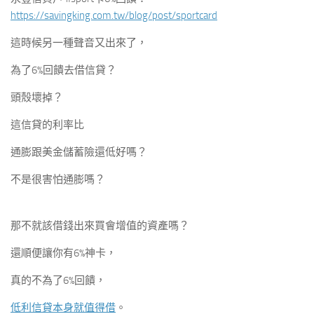
https://savingking.com.tw/blog/post/sportcard
這時候另一種聲音又出來了，
為了6%回饋去借信貸？
頭殼壞掉？
這信貸的利率比
通膨跟美金儲蓄險還低好嗎？
不是很害怕通膨嗎？
那不就該借錢出來買會增值的資產嗎？
還順便讓你有6%神卡，
真的不為了6%回饋，
低利信貸本身就值得借
。