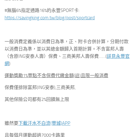
#無腦6%指定通路16%的永豐SPORT卡:
https://savingking.com.tw/blog/post/sportcard
一般消費定義係以消費日為準，正、附卡合併計算，分期付款
以消費日為準，並以其總金額歸入首期計算。不含富邦人壽
（含原ING安泰人壽）保費、三商美邦人壽保費……(
詳見永豐官
網
)
運動獎勵
1%
豐點不含保費代繳金額
(
註
)
且限一般消費
保費僅排除富邦(ING安泰),三商美邦,
其他保險公司都有2%回饋無上限
雖然要
下載汗水不白流(豐城)APP
且每個月運動超過7000卡路里