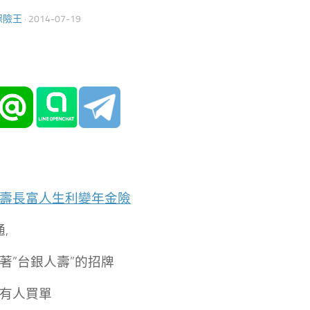
保險王
·
2014-07-19
壽長富人生利變年金險
通,
著”台銀人壽”的招牌
有人買單