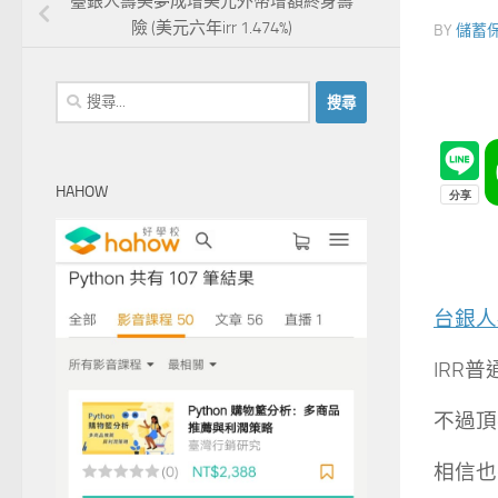
臺銀人壽美夢成增美元外幣增額終身壽
險 (美元六年irr 1.474%)
BY
儲蓄
搜
尋
關
鍵
HAHOW
字:
台銀人
IRR普
不過頂
相信也