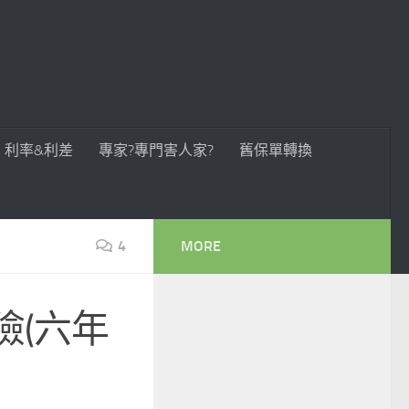
利率&利差
專家?專門害人家?
舊保單轉換
4
MORE
險(六年