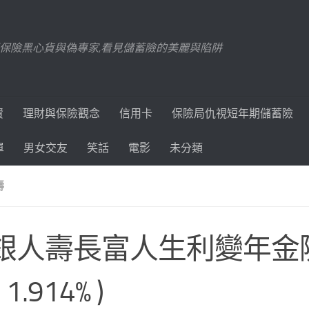
踢爆保險黑心貨與偽專家,看見儲蓄險的美麗與陷阱
資
理財與保險觀念
信用卡
保險局仇視短年期儲蓄險
單
男女交友
笑話
電影
未分類
壽
銀人壽長富人生利變年金
 1.914% )