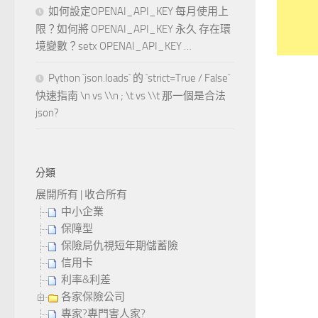
如何設定OPENAI_API_KEY 每月使用上
限？如何將 OPENAI_API_KEY 永久 存在環
境變數？setx OPENAI_API_KEY …
Python `json.loads` 的 `strict=True / False`
快速指南 \n vs \\n ; \t vs \\t 那一個是合法
json?
分類
展開所有
|
收合所有
中小企業
保障型
保險局仇視短年期儲蓄險
信用卡
利率&利差
各家保險公司
專家?專門害人家?