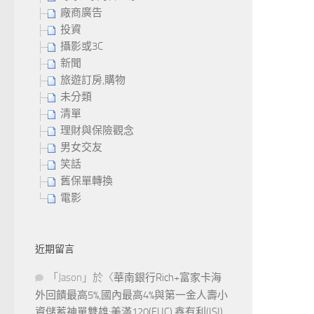
廠商廣告
投資
攝影或3C
新聞
旅遊訂房,購物
未分類
清單
理財與保險觀念
男女交友
笑話
舊保單轉換
電影
近期留言
「
Jason
」於〈
華南銀行Rich+富家卡海
外回饋最高5%,國內最高4%與第一金人壽小
資儲蓄神單雙雄:美滿120(FUC),鑫有利(ISI)