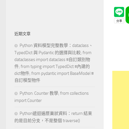
近期文章
Python 資料模型完整教學：dataclass、
TypedDict 與 Pydantic 的選擇與比較; from
dataclasses import dataclass #自訂類別物
件; from typing import TypedDict #內建的
dict物件; from pydantic import BaseModel #
自訂模型物件
Python: Counter 教學; from collections
import Counter
Python遞迴遍歷巢狀資料：return 結束
的是目前分支，不是整個 traverse()