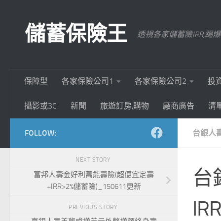
Skip to content
儲蓄保險王
透視各家儲蓄險IRR,
保障型
各家保險公司1
各家保險公司2
投
攝影或3C
新聞
旅遊訂房,購物
廠商廣告
清
FOLLOW:
台銀人
NEXT STORY
台
富邦人壽金好利萬能壽險(超便宜定壽
+IRR>2%儲蓄險)_150611更新
IRR
PREVIOUS STORY