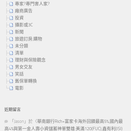
專家?專門害人家?
廠商廣告
投資
攝影或3C
新聞
旅遊訂房,購物
未分類
清單
理財與保險觀念
男女交友
笑話
舊保單轉換
電影
近期留言
「
Jason
」於〈
華南銀行Rich+富家卡海外回饋最高5%,國內最
高4%與第一金人壽小資儲蓄神單雙雄:美滿120(FUC),鑫有利(ISI)