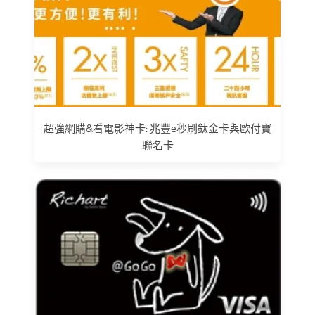
超強網購&看電影神卡: 兆豐e秒刷鈦金卡與歐付寶
聯名卡