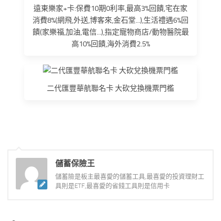
遠東樂家+卡:保費10期0利率,最高3%回饋,宅在家
消費8%(網飛,外送,博客來,金石堂...),生活禮遇6%回
饋(家樂福,加油,電信...),指定寵物商店/動物醫院最
高10%回饋,海外消費2.5%
二代匯豐華航聯名卡 大砍兌換機票門檻
儲蓄保險王
儲蓄險是板主最喜愛的儲蓄工具,最喜愛的投資理財工
具則是ETF,最喜愛的省錢工具則是信用卡