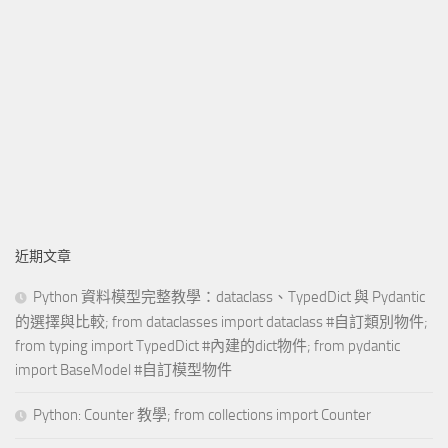
近期文章
Python 資料模型完整教學：dataclass、TypedDict 與 Pydantic
的選擇與比較; from dataclasses import dataclass #自訂類別物件;
from typing import TypedDict #內建的dict物件; from pydantic
import BaseModel #自訂模型物件
Python: Counter 教學; from collections import Counter