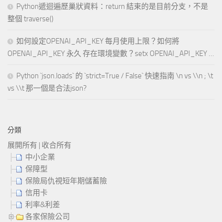
Python遞迴遍歷巢狀資料：return 結束的是目前分支，不是
整個 traverse()
如何設定OPENAI_API_KEY 每月使用上限？如何將
OPENAI_API_KEY 永久 存在環境變數？setx OPENAI_API_KEY …
Python `json.loads` 的 `strict=True / False` 快速指南 \n vs \\n ; \t
vs \\t 那一個是合法json?
分類
展開所有
|
收合所有
中小企業
保障型
保險局仇視短年期儲蓄險
信用卡
利率&利差
各家保險公司