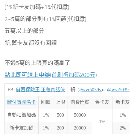
(1%新卡友加碼+
1%代扣繳
)
2~5萬的部分則有1%回饋
(代扣繳)
五萬以上的部分
新,舊卡友都沒有回饋
不過5萬的上限真的滿高了
點此即可線上申辦(首刷禮加碼200元)
FB:
儲蓄保險王.正義真話俠
賴:
@wvr5039s
or
@wvr5039s
歐付寶聯名卡
回饋
上限
消費門檻
舊卡友
新卡友
自動扣繳加碼
1%
500
50000
1%
1%
新卡友加碼
1%
200
20000
2%