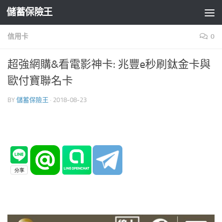
儲蓄保險王
Skip to content
信用卡
0
超強網購&看電影神卡: 兆豐e秒刷鈦金卡與
歐付寶聯名卡
BY
儲蓄保險王
·
2018-08-23