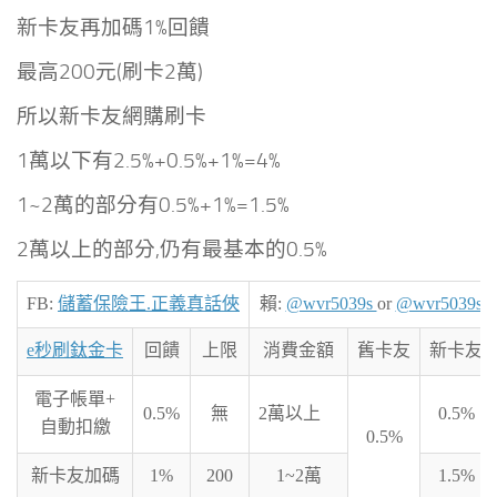
新卡友再加碼1%回饋
最高200元(刷卡2萬)
所以新卡友網購刷卡
1萬以下有2.5%+0.5%+1%=4%
1~2萬的部分有0.5%+1%=1.5%
2萬以上的部分,仍有最基本的0.5%
FB:
儲蓄保險王.正義真話俠
賴:
@wvr5039s
or
@wvr5039s
e秒刷鈦金卡
回饋
上限
消費金額
舊卡友
新卡友
電子帳單+
0.5%
無
2萬以上
0.5%
自動扣繳
0.5%
新卡友加碼
1%
200
1~2萬
1.5%