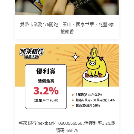
雙幣卡業務1/6開跑 玉山、國泰世華、兆豐3家
搶頭香
將來銀行(nextbank): 0800556556 ,活存利率3.2%,邀
請碼: 65F75