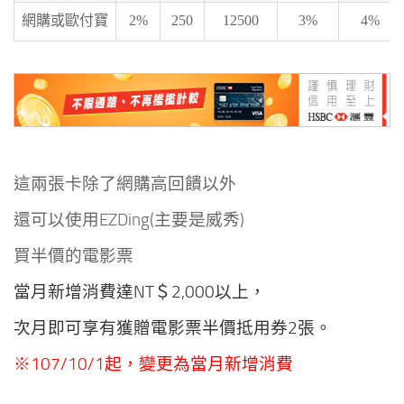
網購或歐付寶
2%
250
12500
3%
4%
這兩張卡除了網購高回饋以外
還可以
使用EZDing(主要是威秀)
買半價的電影票
當月新增消費達NT＄2,000以上，
次月即可享有
獲贈電影票半價抵用券2張
。
※107/10/1起，變更為
當月新增消費