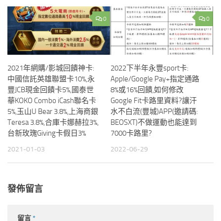
0
0
2021年網購/影城回饋神卡:
2022下半年永豐sport卡:
中國信託英雄聯盟卡10%,永
Apple/Google Pay+指定通路
豐JCB現金回饋卡5%,國泰世
8%或16%回饋,如何修改
華KOKO Combo iCash聯名卡
Google Fit卡路里資料?讓汗
5%,玉山U Bear 3.8%,上海商銀
水不白流(豐城)APP(邀請碼:
Teresa 3.8%,合庫卡娜赫拉3%,
BEOSXT)不做運動也能達到
台新玫瑰Giving卡假日3%
7000卡路里?
2021-01-03
2022-06-29
發佈留言
留言
*