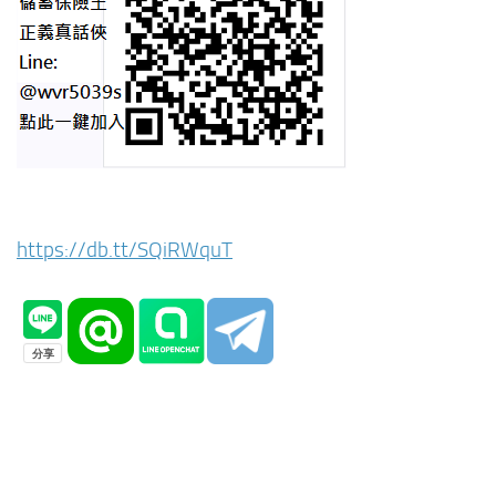
https://db.tt/SQiRWquT