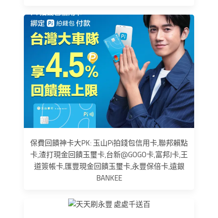
保費回饋神卡大PK: 玉山Pi拍錢包信用卡,聯邦賴點
卡,渣打現金回饋玉璽卡,台新@GOGO卡,富邦J卡,王
道簽帳卡,匯豐現金回饋玉璽卡,永豐保倍卡,遠銀
BANKEE