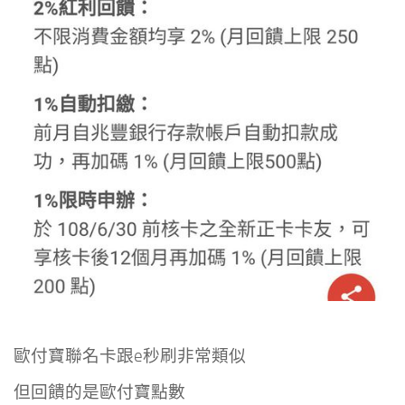
歐付寶聯名卡跟e秒刷非常類似
但回饋的是歐付寶點數