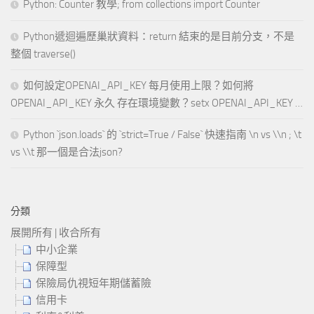
Python: Counter 教學; from collections import Counter
Python遞迴遍歷巢狀資料：return 結束的是目前分支，不是
整個 traverse()
如何設定OPENAI_API_KEY 每月使用上限？如何將
OPENAI_API_KEY 永久 存在環境變數？setx OPENAI_API_KEY …
Python `json.loads` 的 `strict=True / False` 快速指南 \n vs \\n ; \t
vs \\t 那一個是合法json?
分類
展開所有
|
收合所有
中小企業
保障型
保險局仇視短年期儲蓄險
信用卡