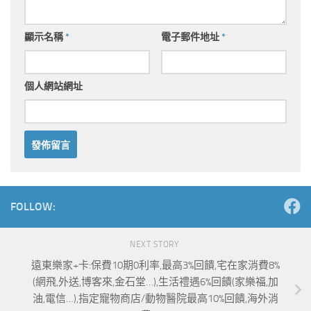
顯示名稱
*
電子郵件地址
*
個人網站網址
Alternative:
FOLLOW:
NEXT STORY
遠東樂家+卡:保費10期0利率,最高3%回饋,宅在家消費8%
(網飛,外送,博客來,金石堂…),生活禮遇6%回饋(家樂福,加
油,電信…),指定寵物商店/動物醫院最高10%回饋,海外消