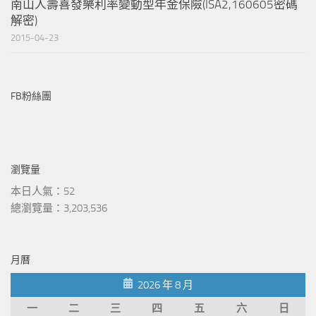
南山人壽喜發樂利率變動型年金保險(ISA2,160605密碼
解密)
2015-04-23
FB粉絲團
瀏覽量
本日人氣：52
總瀏覽量：3,203,536
月曆
2026 年 8 月
一
二
三
四
五
六
日