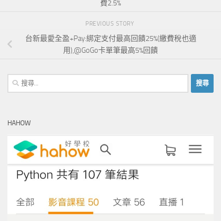
費2.5%
PREVIOUS STORY
台新最愛全盈+Pay:綁定支付最高回饋25%(繳費稅也適
用),@GoGo卡單筆最高5%回饋
搜
尋
關
鍵
HAHOW
字: