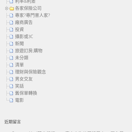
利率&利差
各家保險公司
專家?專門害人家?
廠商廣告
投資
攝影或3C
新聞
旅遊訂房,購物
未分類
清單
理財與保險觀念
男女交友
笑話
舊保單轉換
電影
近期留言