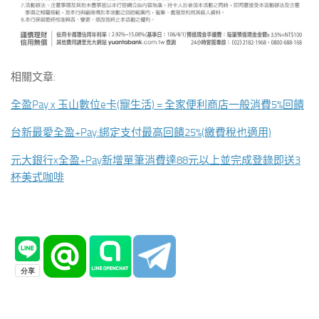
相關文章:
全盈Pay x 玉山數位e卡(寵生活) = 全家便利商店一般消費5%回饋
台新最愛全盈+Pay:綁定支付最高回饋25%(繳費稅也適用)
元大銀行x全盈+Pay新增單筆消費達88元以上並完成登錄即送3
杯美式咖啡