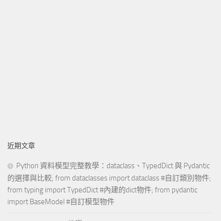
近期文章
Python 資料模型完整教學：dataclass、TypedDict 與 Pydantic
的選擇與比較; from dataclasses import dataclass #自訂類別物件;
from typing import TypedDict #內建的dict物件; from pydantic
import BaseModel #自訂模型物件