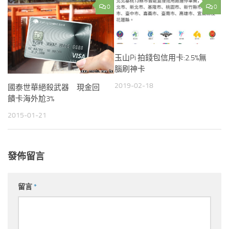
0
0
玉山Pi 拍錢包信用卡:2.5%無
腦刷神卡
2019-02-18
國泰世華絕殺武器 現金回
饋卡海外尬3%
2015-01-21
發佈留言
留言
*