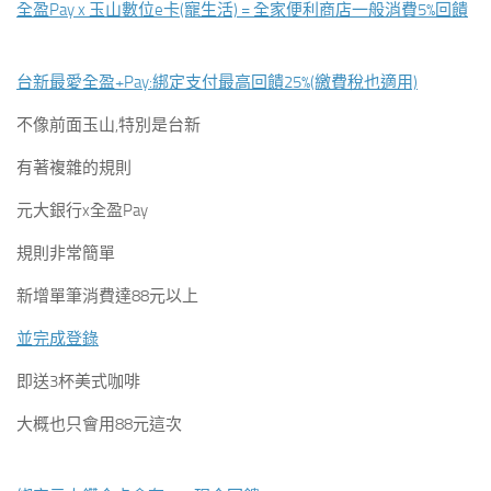
全盈Pay x 玉山數位e卡(寵生活) = 全家便利商店一般消費5%回饋
台新最愛全盈+Pay:綁定支付最高回饋25%(繳費稅也適用)
不像前面玉山,特別是台新
有著複雜的規則
元大銀行x全盈Pay
規則非常簡單
新增單筆消費達88元以上
並完成登錄
即送3杯美式咖啡
大概也只會用88元這次