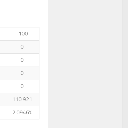
-100
0
0
0
0
110.921
2.0946%