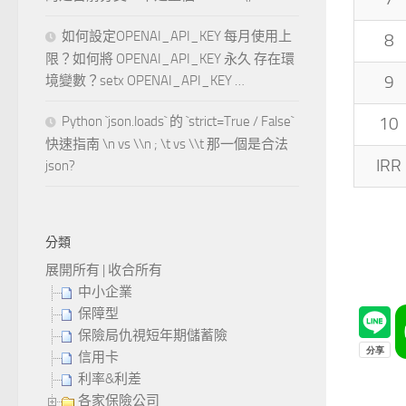
如何設定OPENAI_API_KEY 每月使用上
8
限？如何將 OPENAI_API_KEY 永久 存在環
9
境變數？setx OPENAI_API_KEY …
Python `json.loads` 的 `strict=True / False`
10
快速指南 \n vs \\n ; \t vs \\t 那一個是合法
IRR
json?
分類
展開所有
|
收合所有
中小企業
保障型
保險局仇視短年期儲蓄險
信用卡
利率&利差
各家保險公司