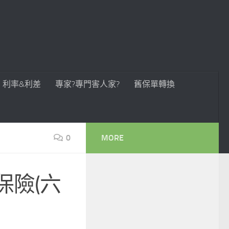
利率&利差
專家?專門害人家?
舊保單轉換
0
MORE
保險(六