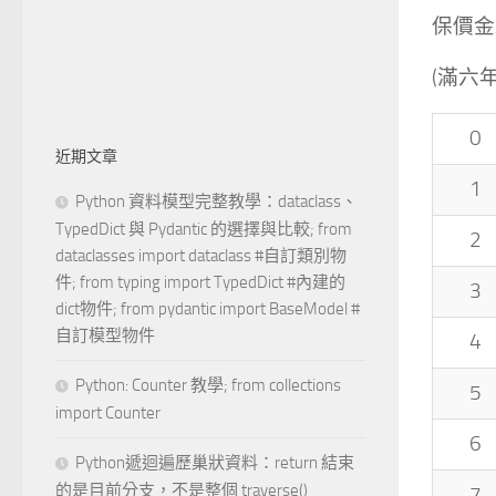
保價金/
(滿六
0
近期文章
1
Python 資料模型完整教學：dataclass、
TypedDict 與 Pydantic 的選擇與比較; from
2
dataclasses import dataclass #自訂類別物
件; from typing import TypedDict #內建的
3
dict物件; from pydantic import BaseModel #
自訂模型物件
4
Python: Counter 教學; from collections
5
import Counter
6
Python遞迴遍歷巢狀資料：return 結束
的是目前分支，不是整個 traverse()
7