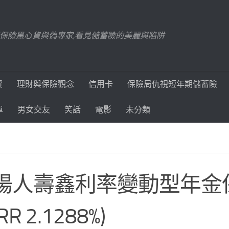
踢爆保險黑心貨與偽專家,看見儲蓄險的美麗與陷阱
資
理財與保險觀念
信用卡
保險局仇視短年期儲蓄險
單
男女交友
笑話
電影
未分類
陽人壽鑫利率變動型年金
RR 2.1288%)