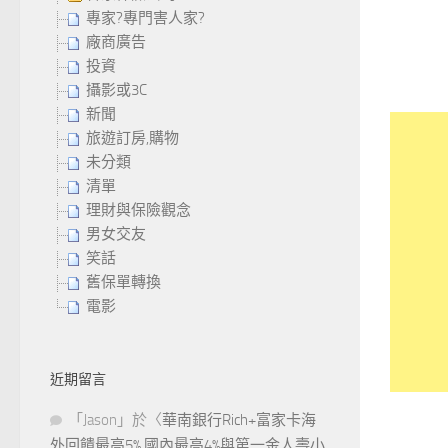
專家?專門害人家?
廠商廣告
投資
攝影或3C
新聞
旅遊訂房,購物
未分類
清單
理財與保險觀念
男女交友
笑話
舊保單轉換
電影
近期留言
「
Jason
」於〈
華南銀行Rich+富家卡海
外回饋最高5%,國內最高4%與第一金人壽小