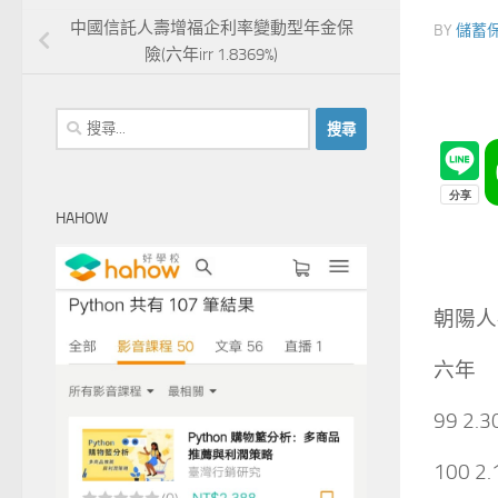
中國信託人壽增福企利率變動型年金保
BY
儲蓄
險(六年irr 1.8369%)
搜
尋
關
鍵
HAHOW
字:
朝陽人
六年
99 2.
100 2