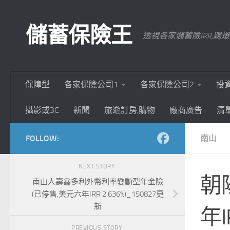
Skip to content
儲蓄保險王
透視各家儲蓄險IRR,
保障型
各家保險公司1
各家保險公司2
投
攝影或3C
新聞
旅遊訂房,購物
廠商廣告
清
FOLLOW:
南山
NEXT STORY
朝
南山人壽鑫多利外幣利率變動型年金險
(已停售,美元六年IRR 2.636%)_150827更
新
年I
PREVIOUS STORY