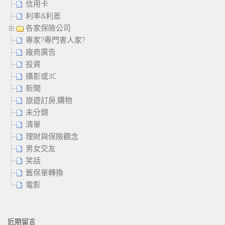
信用卡
利率&利差
各家保險公司
專家?專門害人家?
廠商廣告
投資
攝影或3C
新聞
旅遊訂房,購物
未分類
清單
理財與保險觀念
男女交友
笑話
舊保單轉換
電影
近期留言