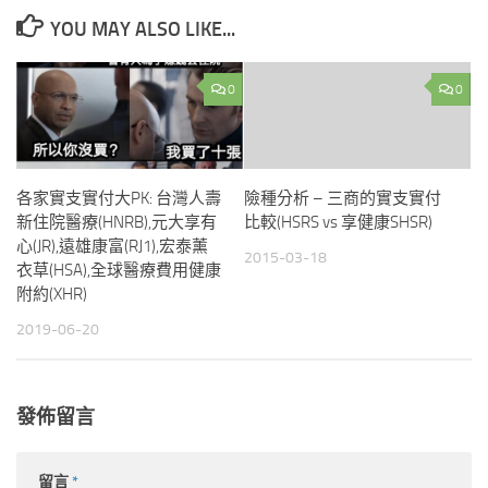
YOU MAY ALSO LIKE...
0
0
各家實支實付大PK: 台灣人壽
險種分析 – 三商的實支實付
新住院醫療(HNRB),元大享有
比較(HSRS vs 享健康SHSR)
心(JR),遠雄康富(RJ1),宏泰薰
2015-03-18
衣草(HSA),全球醫療費用健康
附約(XHR)
2019-06-20
發佈留言
留言
*