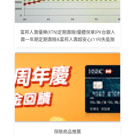
富邦人壽優樂(XTN)定期壽險(優體保單)PK台銀人
壽一年期定期壽險&富邦人壽超安心(11R)失能險
保險商品推薦