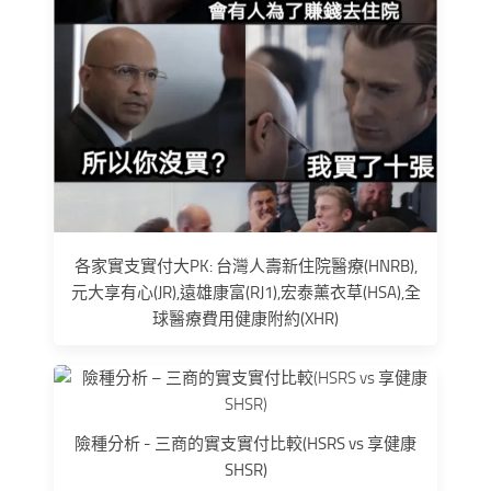
各家實支實付大PK: 台灣人壽新住院醫療(HNRB),
元大享有心(JR),遠雄康富(RJ1),宏泰薰衣草(HSA),全
球醫療費用健康附約(XHR)
險種分析 - 三商的實支實付比較(HSRS vs 享健康
SHSR)