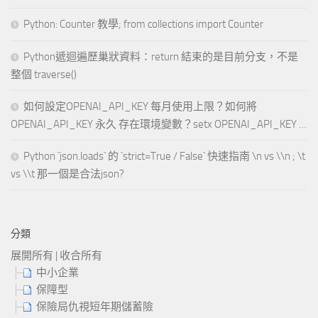
Python: Counter 教學; from collections import Counter
Python遞迴遍歷巢狀資料：return 結束的是目前分支，不是
整個 traverse()
如何設定OPENAI_API_KEY 每月使用上限？如何將
OPENAI_API_KEY 永久 存在環境變數？setx OPENAI_API_KEY …
Python `json.loads` 的 `strict=True / False` 快速指南 \n vs \\n ; \t
vs \\t 那一個是合法json?
分類
展開所有
|
收合所有
中小企業
保障型
保險局仇視短年期儲蓄險