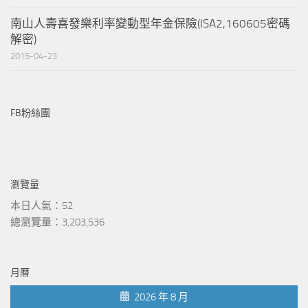
南山人壽喜發樂利率變動型年金保險(ISA2,160605密碼
解密)
2015-04-23
FB粉絲團
瀏覽量
本日人氣：52
總瀏覽量：3,203,536
月曆
2026 年 8 月