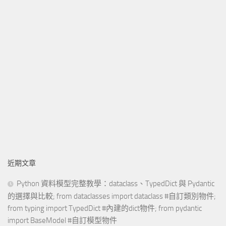
近期文章
Python 資料模型完整教學：dataclass、TypedDict 與 Pydantic
的選擇與比較; from dataclasses import dataclass #自訂類別物件;
from typing import TypedDict #內建的dict物件; from pydantic
import BaseModel #自訂模型物件