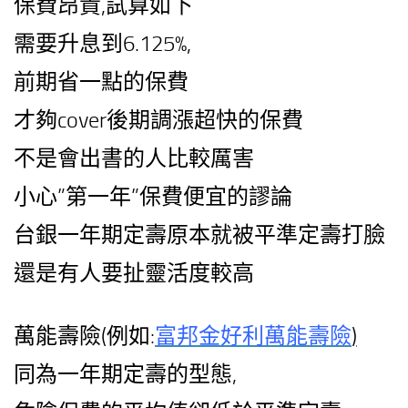
保費昂貴,試算如下
需要升息到6.125%,
前期省一點的保費
才夠cover後期調漲超快的保費
不是會出書的人比較厲害
小心”第一年”保費便宜的謬論
台銀一年期定壽原本就被平準定壽打臉
還是有人要扯靈活度較高
萬能壽險(例如:
富邦金好利萬能壽險
)
同為一年期定壽的型態,