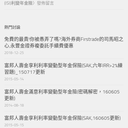
(ISI)利變年金險
〉發佈留言
熱門討論
免費的最貴!你被愚弄了嗎?海外券商Firstrade的司馬昭之
心,永豐金證券複委託手續費優惠
2018-12-25
富邦人壽金享利利率變動型年金保險(SAK,六年IRR>2%練
習題)_150717更新
2015-05-14
富邦人壽金滿意利率變動型年金險(密碼解密，160605
更新)
2014-08-18
富邦人壽金享利利率變動型年金保險(SAK,160605更新)
2015-05-15