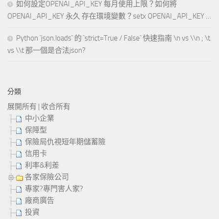
如何設定OPENAI_API_KEY 每月使用上限？如何將
OPENAI_API_KEY 永久 存在環境變數？setx OPENAI_API_KEY …
Python `json.loads` 的 `strict=True / False` 快速指南 \n vs \\n ; \t
vs \\t 那一個是合法json?
分類
展開所有
|
收合所有
中小企業
保障型
保險局仇視短年期儲蓄險
信用卡
利率&利差
各家保險公司
專家?專門害人家?
廠商廣告
投資