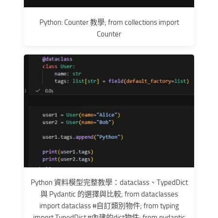
Python: Counter 教學; from collections import
Counter
Python 資料模型完整教學：dataclass、TypedDict
與 Pydantic 的選擇與比較; from dataclasses
import dataclass #自訂類別物件; from typing
import TypedDict #內建的dict物件; from pydantic