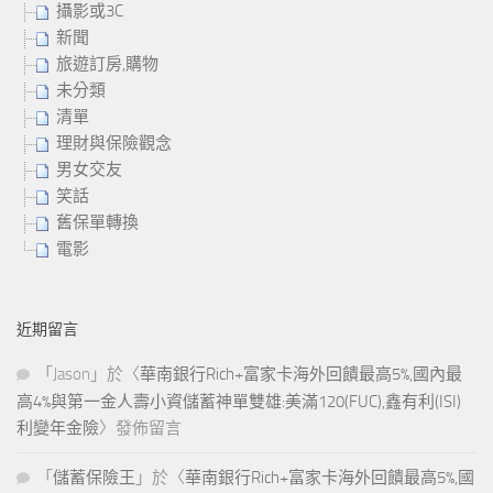
攝影或3C
新聞
旅遊訂房,購物
未分類
清單
理財與保險觀念
男女交友
笑話
舊保單轉換
電影
近期留言
「
Jason
」於〈
華南銀行Rich+富家卡海外回饋最高5%,國內最
高4%與第一金人壽小資儲蓄神單雙雄:美滿120(FUC),鑫有利(ISI)
利變年金險
〉發佈留言
「
儲蓄保險王
」於〈
華南銀行Rich+富家卡海外回饋最高5%,國