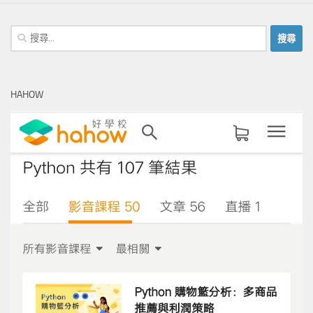
搜
尋
關
鍵
HAHOW
字: