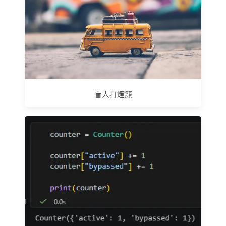
盲人打燈籠