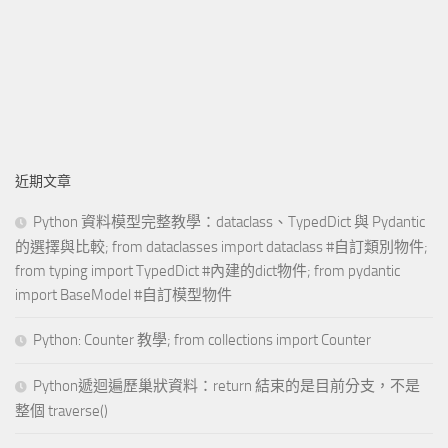
近期文章
Python 資料模型完整教學：dataclass、TypedDict 與 Pydantic
的選擇與比較; from dataclasses import dataclass #自訂類別物件;
from typing import TypedDict #內建的dict物件; from pydantic
import BaseModel #自訂模型物件
Python: Counter 教學; from collections import Counter
Python遞迴遍歷巢狀資料：return 結束的是目前分支，不是
整個 traverse()