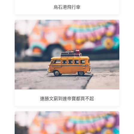
烏石港飛行傘
連勝文窮到連帝寶都買不起