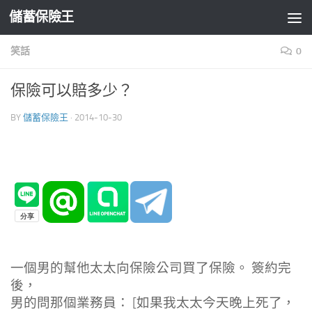
儲蓄保險王
Skip to content
笑話
0
保險可以賠多少？
BY
儲蓄保險王
·
2014-10-30
一個男的幫他太太向保險公司買了保險。 簽約完
後，
男的問那個業務員： [如果我太太今天晚上死了，