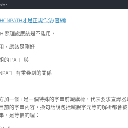
PYTHONPATH才是正規作法(官網)
PATH 照理說應該是不能用，
用，應該是剛好
的 PATH 與
ONPATH 有重疊到的關係
加一個 r 是一個特殊的字串前輟旗標，代表要求直譯器以 raw
目前的字串內容，換句話說包括跳脫字元等的解析都會被
串，是等價的喔：