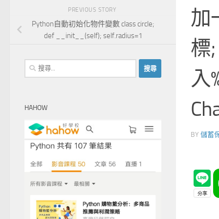
加
PREVIOUS STORY
Python自動初始化物件變數 class circle;
def __init__(self); self.radius=1
標;
搜
入%
尋
關
鍵
Cha
HAHOW
字:
BY
儲蓄