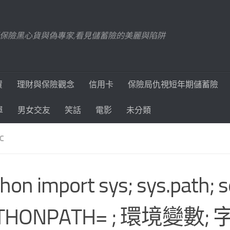
踢爆保險黑心貨與偽專家,看見儲蓄險的美麗與陷阱
資
理財與保險觀念
信用卡
保險局仇視短年期儲蓄險
單
男女交友
笑話
電影
未分類
C
hon import sys; sys.path; s
THONPATH= ; 環境變數;