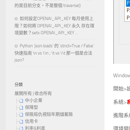
的是目前分支，不是整個 traverse()
如何設定OPENAI_API_KEY 每月使用上
限？如何將 OPENAI_API_KEY 永久 存在環
境變數？setx OPENAI_API_KEY …
Python `json.loads` 的 `strict=True / False`
快速指南 \n vs \\n ; \t vs \\t 那一個是合法
json?
Windo
分類
開始>
展開所有
|
收合所有
中小企業
系統>
保障型
保險局仇視短年期儲蓄險
進階系
信用卡
利率&利差
環境變