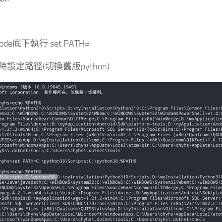
ode底下執行 set PATH=
設定路徑(切換舊版python)