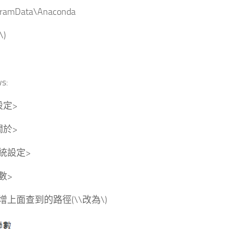
gramData\Anaconda
\)
ws:
設定>
關於>
統設定>
數>
新增上面查到的路徑(\\改為\)