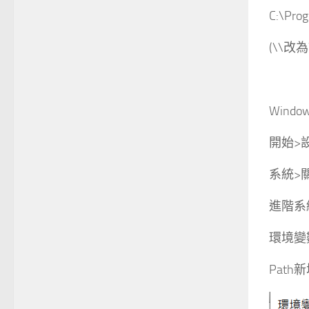
C:\Pro
(\\改為
Windo
開始>
系統>
進階系
環境變
Path