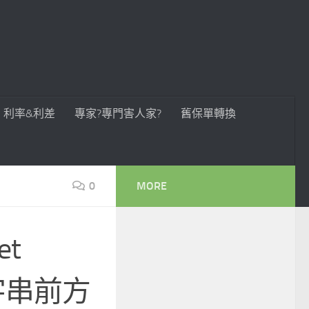
利率&利差
專家?專門害人家?
舊保單轉換
0
MORE
et
 字串前方