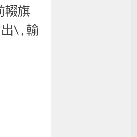
前輟旗
\ , 輸