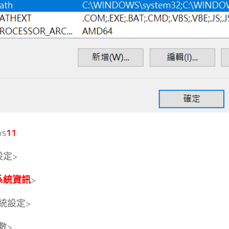
ws
11
:
設定>
系統資訊
>
統設定>
數>