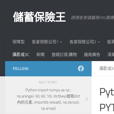
Skip to content
儲蓄保險王
透視各家儲蓄險IRR,
保障型
各家保險公司1
各家保險公司2
投
攝影或3C
新聞
旅遊訂房,購物
廠商廣告
清
FOLLOW:
攝影或3
NEXT STORY
Pyt
Python import numpy as np ;
np.arange(-50, 60, 10); dict(key)提取dict
內的元素; importlib.reload(); np.zeros();
PY
np.array()