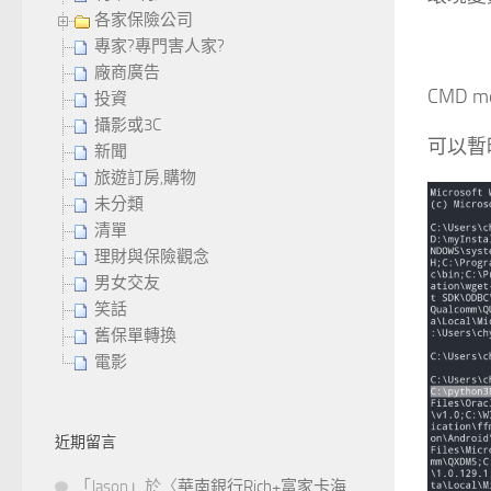
各家保險公司
專家?專門害人家?
廠商廣告
CMD m
投資
攝影或3C
可以暫時
新聞
旅遊訂房,購物
未分類
清單
理財與保險觀念
男女交友
笑話
舊保單轉換
電影
近期留言
「
Jason
」於〈
華南銀行Rich+富家卡海