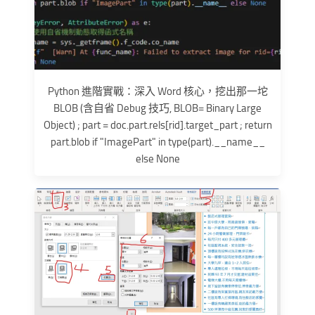
Python 進階實戰：深入 Word 核心，挖出那一坨
BLOB (含自省 Debug 技巧, BLOB= Binary Large
Object) ; part = doc.part.rels[rid].target_part ; return
part.blob if "ImagePart" in type(part).__name__
else None