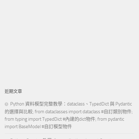
近期文章
Python 資料模型完整教學：dataclass、TypedDict 與 Pydantic
的選擇與比較; from dataclasses import dataclass #自訂類別物件;
from typing import TypedDict #內建的dict物件; from pydantic
import BaseModel #自訂模型物件