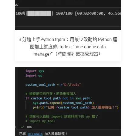
3 分鐘上手Python tqdm：用最少改動給 Python 迴
圈加上進度條; tqdm : "time queue data
manager"（時間隊列數據管理器）