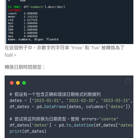
在這個例子中，非數字的字符串 “three” 和 “five” 被轉換為了
NaN。
轉換日期時間類型：
# 
假设有一个包含正确和错误日期格式的数据列
dates
=
 [
'
2023-01-01
'
,
'
2023-02-30
'
,
'
2023-03-15
'
,
'
df_dates
=
pd
.
DataFrame
(
dates
,
columns
=
[
'
dates
'
])
# 
尝试将这列转换为日期类型
，
使用
errors
=
'
coerce
'
df_dates
[
'
dates
'
] 
=
pd
.
to_datetime
(
df_dates
[
'
dates
'
]
print
(
df_dates
)