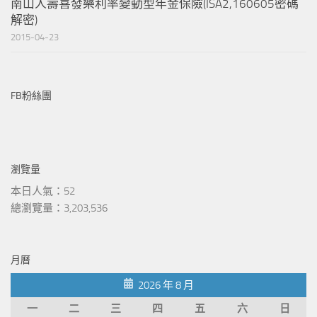
南山人壽喜發樂利率變動型年金保險(ISA2,160605密碼
解密)
2015-04-23
FB粉絲團
瀏覽量
本日人氣：52
總瀏覽量：3,203,536
月曆
2026 年 8 月
一
二
三
四
五
六
日