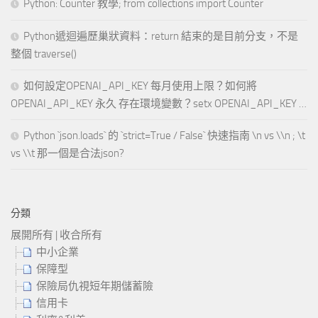
Python: Counter 教學; from collections import Counter
Python遞迴遍歷巢狀資料：return 結束的是目前分支，不是
整個 traverse()
如何設定OPENAI_API_KEY 每月使用上限？如何將
OPENAI_API_KEY 永久 存在環境變數？setx OPENAI_API_KEY …
Python `json.loads` 的 `strict=True / False` 快速指南 \n vs \\n ; \t
vs \\t 那一個是合法json?
分類
展開所有
|
收合所有
中小企業
保障型
保險局仇視短年期儲蓄險
信用卡