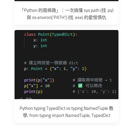
「Python 的兩條路」：一次搞懂 sys.path (找 .py)
與 os.environ['PATH'] (找 .exe) 的愛恨情仇
Python typing.TypedDict vs typing.NamedTuple 教
學; from typing import NamedTuple, TypedDict