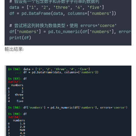
# 
假设有一个包含数字和非数字字符串的数据列
data
 = [
'
1
'
,
'
2
'
,
'
three
'
,
'
4
'
,
'
five
'
]
df
 = 
pd
.
DataFrame
(
data
,
columns
=[
'
numbers
'
])
# 
尝试将这列转换为数值类型
，
使用
errors
=
'
coerce
'
df
[
'
numbers
'
] = 
pd
.
to_numeric
(
df
[
'
numbers
'
]
,
errors
=
print
(
df
)
輸出結果: