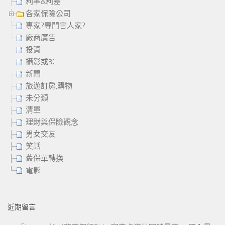
利率&利差
各家保險公司
專家?專門害人家?
廠商廣告
投資
攝影或3C
新聞
旅遊訂房,購物
未分類
清單
理財與保險觀念
男女交友
笑話
舊保單轉換
電影
近期留言