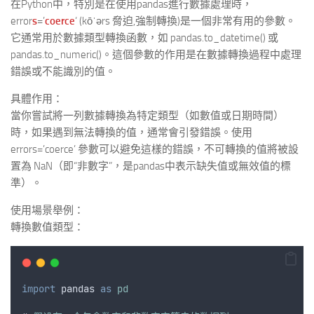
在Python中，特別是在使用pandas進行數據處理時，
error
s
=’
coerce
‘ (kōˈərs 脅迫,強制轉換)是一個非常有用的參數。
它通常用於數據類型轉換函數，如 pandas.to_datetime() 或
pandas.to_numeric()。這個參數的作用是在數據轉換過程中處理
錯誤或不能識別的值。
具體作用：
當你嘗試將一列數據轉換為特定類型（如數值或日期時間）
時，如果遇到無法轉換的值，通常會引發錯誤。使用
errors=’coerce’ 參數可以避免這樣的錯誤，不可轉換的值將被設
置為 NaN（即“非數字”，是pandas中表示缺失值或無效值的標
準）。
使用場景舉例：
轉換數值類型：
import
pandas
as
pd