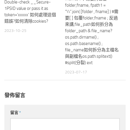
Double-check __Secure-
folder,fname; fpath1 =
1PSID value or pass it as
“\\”.join( [folder , fname] ) #需
token=’xxxxx’ 如何處理這個
要[ ] 包覆folder,fname ; 反過
錯誤?如何清除cookies?
來講,file_path如何拆分為
2023-10-25
folder_path & file_name?
os.path.dirname() ;
os.path.basename() ;
file_name如何拆分為主檔名
與副檔名os.path.splitext()
#split(分裂) ext
2023-07-17
發佈留言
留言
*