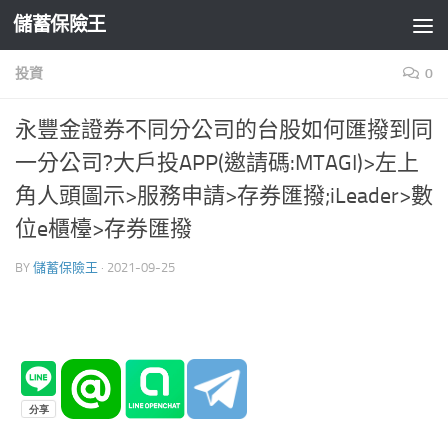
儲蓄保險王
Skip to content
投資
0
永豐金證券不同分公司的台股如何匯撥到同
一分公司?大戶投APP(邀請碼:MTAGI)>左上
角人頭圖示>服務申請>存券匯撥;iLeader>數
位e櫃檯>存券匯撥
BY
儲蓄保險王
·
2021-09-25