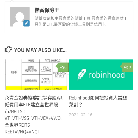
儲蓄保險王
儲蓄險是板主最喜愛的儲蓄工具,最喜愛的投資理財工
具則是ETF,最喜愛的省錢工具則是信用卡
YOU MAY ALSO LIKE...
0
0
永豐金證券複委託(豐存股)以
Robinhood如何把投資人當韭
低費用率ETF建立全世界股
菜割？
市/REITS，
2021-02-16
VT=VTI+VSS=VTI+VEA+VWO,
全世界REITS
REET=VNQ+VNQI