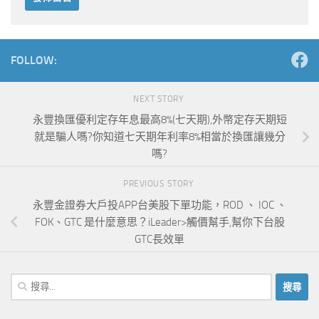
Alternative:
FOLLOW:
NEXT STORY
永豐換匯優利定存年息最高8%(七天期),外幣定存天期短
就是騙人嗎?你知道七天期年利率8%相當於換匯讓幾分
嗎?
PREVIOUS STORY
永豐金證券大戶投APP台美股下單功能，ROD 、 IOC 、
FOK、GTC 是什麼意思？iLeader>觸價幫手,幫你下台股
GTC長效單
搜
尋
關