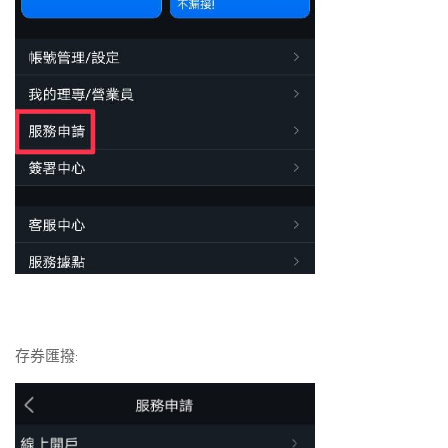
存券匯撥: