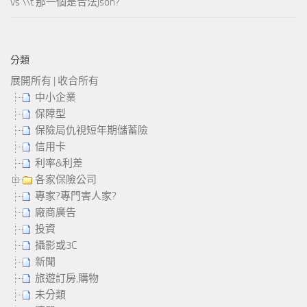
vs \\t 那一個是合法json?
分類
展開所有
|
收合所有
中小企業
保障型
保險局仇視短年期儲蓄險
信用卡
利率&利差
各家保險公司
專家?專門害人家?
廠商廣告
投資
攝影或3C
新聞
旅遊訂房,購物
未分類