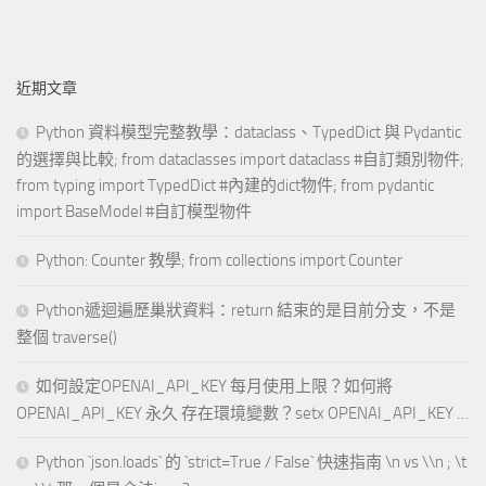
近期文章
Python 資料模型完整教學：dataclass、TypedDict 與 Pydantic
的選擇與比較; from dataclasses import dataclass #自訂類別物件;
from typing import TypedDict #內建的dict物件; from pydantic
import BaseModel #自訂模型物件
Python: Counter 教學; from collections import Counter
Python遞迴遍歷巢狀資料：return 結束的是目前分支，不是
整個 traverse()
如何設定OPENAI_API_KEY 每月使用上限？如何將
OPENAI_API_KEY 永久 存在環境變數？setx OPENAI_API_KEY …
Python `json.loads` 的 `strict=True / False` 快速指南 \n vs \\n ; \t