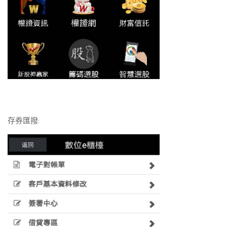
存券匯撥: