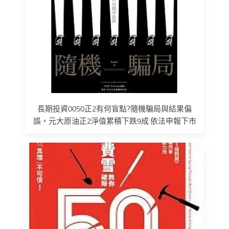
長期投資0050正2有何盲點?隨機騙局與結果偏
誤，元大原油正2淨值累積下跌9成 依法申報下市