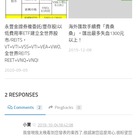
永豐金證券複委託(豐存股)以
海外匯款手續費「貴桑
低費用率ETF建立全世界股
桑」，匯出最多失血1300元
市/REITS，
以上！
VT=VTI+VSS=VTI+VEA+VWO,
2015-12-06
全世界REITS
REET=VNQ+VNQI
2020-09-05
2 RESPONSES
Comments
2
Pingbacks
0
小寶
2019-10-0418:42:08
我發現我太晚看到您發表的東西了,很感謝您這麼用心,很盼望您