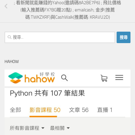
; 看新聞就能賺錢的Yahoo(邀請碼8A2BE7P6) ; 飛比價格
(輸入推薦碼FX?BG贈20點) ; emailcash; 金步(推薦
碼:TWKZXRF)與CashWalk(推薦碼: KRAVU2D)
搜
尋
關
鍵
HAHOW
字: