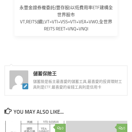
永豐金證券複委託(豐存股)以低費用率ETF建構全
世界股市
VT,REITS(續),VT=VTI+VSS=VTI+VEA+VWO,全世界
REITS REET=VNQ+VNQI
儲蓄保險王
儲蓄險是板主最喜愛的儲蓄工具,最喜愛的投資理財工
具則是ETF,最喜愛的省錢工具則是信用卡
YOU MAY ALSO LIKE...
0
0