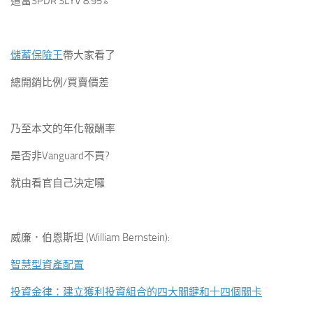
道富SPDR SLYV 8.95%
儲蓄保險王
帶大家看了
總開銷比例/買賣價差
乃至本文的年化報酬率
是否非Vanguard不買?
就由看官自己決定囉
威廉．伯恩斯坦 (William Bernstein):
智慧型資產配置
投資金律：建立獲利投資組合的四大關鍵和十四個關卡