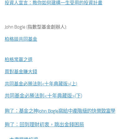
投資人宣言：教你如何建構一生受用的投資計畫
John Bogle (指數型基金創辦人):
柏格談共同基金
柏格常贏之道
買對基金賺大錢
共同基金必勝法則<十年典藏版>(上)
共同基金必勝法則<十年典藏版>(下)
夠了：基金之神John Bogle寫給中產階級的快樂致富學
夠了：回到理財初衷，跳出金錢困局