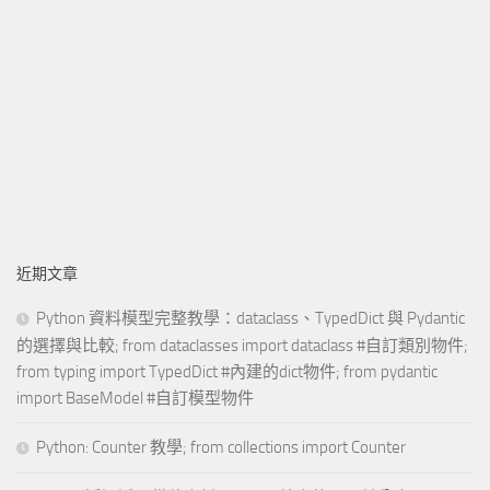
近期文章
Python 資料模型完整教學：dataclass、TypedDict 與 Pydantic
的選擇與比較; from dataclasses import dataclass #自訂類別物件;
from typing import TypedDict #內建的dict物件; from pydantic
import BaseModel #自訂模型物件
Python: Counter 教學; from collections import Counter