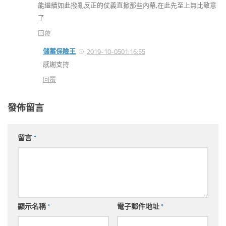
能繼續如此撥亂反正的仗義直掀那些內幕,在此先至上無比敬意
了
回覆
儲蓄保險王
2019-10-0501:16:55
感謝支持
回覆
發佈留言
留言
*
顯示名稱
*
電子郵件地址
*