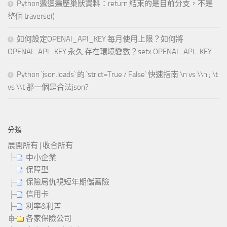
Python遞迴遍歷巢狀資料：return 結束的是目前分支，不是
整個 traverse()
如何設定OPENAI_API_KEY 每月使用上限？如何將
OPENAI_API_KEY 永久 存在環境變數？setx OPENAI_API_KEY …
Python `json.loads` 的 `strict=True / False` 快速指南 \n vs \\n ; \t
vs \\t 那一個是合法json?
分類
展開所有
|
收合所有
中小企業
保障型
保險局仇視短年期儲蓄險
信用卡
利率&利差
各家保險公司