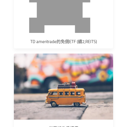
TD ameritrade的免佣ETF (續2,REITS)