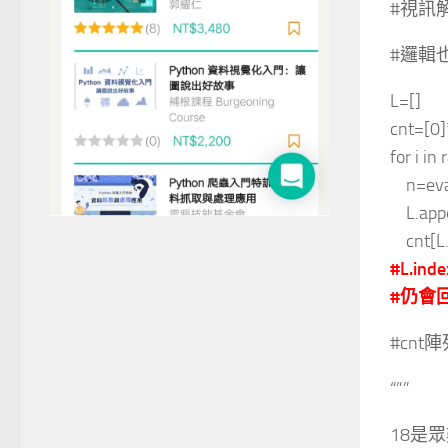
#視訊
#邏輯
L=[]
cnt=[
for i in
n=eval
L.appe
cnt[L.
#L.in
#仍會回
#cnt
“””
18是眾