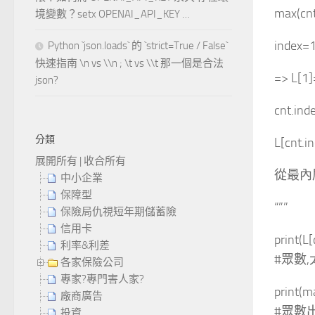
max(cn
境變數？setx OPENAI_API_KEY …
index=
Python `json.loads` 的 `strict=True / False`
快速指南 \n vs \\n ; \t vs \\t 那一個是合法
=> L[1
json?
cnt.ind
分類
L[cnt.i
展開所有
|
收合所有
從最內層
中小企業
保障型
“””
保險局仇視短年期儲蓄險
信用卡
print(L[
利率&利差
#眾數
各家保險公司
專家?專門害人家?
print(m
廠商廣告
#眾數
投資