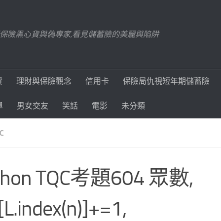
踢爆保險黑心貨與偽專家,看見儲蓄險的美麗與陷阱
資
理財與保險觀念
信用卡
保險局仇視短年期儲蓄險
單
男女交友
笑話
電影
未分類
C
thon TQC考題604 眾數,
[L.index(n)]+=1,