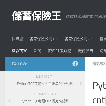
Skip to content
儲蓄保險王
透視各家儲蓄險IRR,
保障型
各家保險公司1
各家保險公司2
投
攝影或3C
新聞
旅遊訂房,購物
廠商廣告
清
FOLLOW:
攝影或3
NEXT STORY
Py
Python TQC考題606 二維串列行列數
PREVIOUS STORY
cnt
Python TQC考題602 撲克牌總和