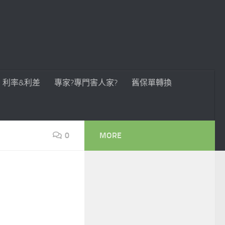
利率&利差
專家?專門害人家?
舊保單轉換
0
MORE