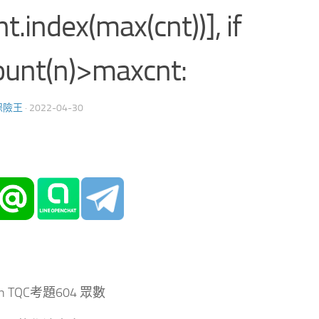
nt.index(max(cnt))], if
ount(n)>maxcnt:
保險王
·
2022-04-30
on TQC考題604 眾數