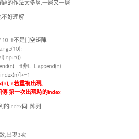
解題的作法太多層,一層又一層
也不好理解
0]*10 #不是[ ]空矩陣
 range(10):
(input())
nd(n) #非L=L.append(n)
index(n)]+=1
dex(n), n若重複出現,
傳 第一次出現時的index
陣列的index同L陣列
數,出現3次