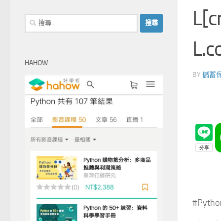
L[c
搜
尋
L.c
關
鍵
HAHOW
字:
BY
儲蓄
#Pyth