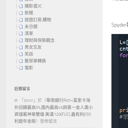
攝影或3C
新聞
旅遊訂房,購物
Spyd
未分類
清單
理財與保險觀念
男女交友
笑話
舊保單轉換
電影
近期留言
「
Jason
」於〈
華南銀行Rich+富家卡海
外回饋最高5%,國內最高4%與第一金人壽小
資儲蓄神單雙雄:美滿120(FUC),鑫有利(ISI)
利變年金險
〉發佈留言