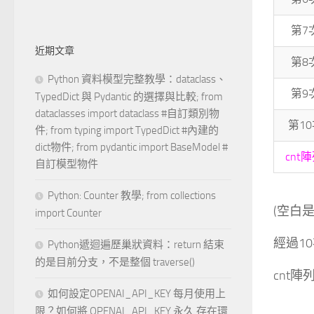
第7
近期文章
第8
Python 資料模型完整教學：dataclass、
第9
TypedDict 與 Pydantic 的選擇與比較; from
dataclasses import dataclass #自訂類別物
第1
件; from typing import TypedDict #內建的
dict物件; from pydantic import BaseModel #
cnt陣
自訂模型物件
Python: Counter 教學; from collections
(空白是
import Counter
經過1
Python遞迴遍歷巢狀資料：return 結束
的是目前分支，不是整個 traverse()
cnt陣
如何設定OPENAI_API_KEY 每月使用上
限？如何將 OPENAI_API_KEY 永久 存在環