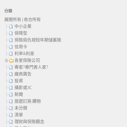
分類
展開所有
|
收合所有
中小企業
保障型
保險局仇視短年期儲蓄險
信用卡
利率&利差
各家保險公司
專家?專門害人家?
廠商廣告
投資
攝影或3C
新聞
旅遊訂房,購物
未分類
清單
理財與保險觀念