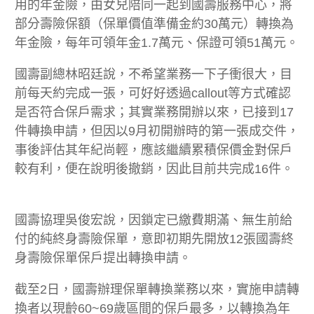
用的年金險，由女兒陪同一起到國壽服務中心，將
部分壽險保額（保單價值準備金約30萬元）轉換為
年金險，每年可領年金1.7萬元、保證可領51萬元。
國壽副總林昭廷說，不希望業務一下子衝很大，目
前每天約完成一張，可好好透過callout等方式確認
是否符合保戶需求；其實業務開辦以來，已接到17
件轉換申請，但因以9月初開辦時的第一張成交件，
事後評估其年紀尚輕，應該繼續累積保價金對保戶
較有利，便在說明後撤銷，因此目前共完成16件。
國壽協理吳俊宏說，因鎖定已繳費期滿、無生前給
付的純終身壽險保單，意即初期先開放12張國壽終
身壽險保單保戶提出轉換申請。
截至2日，國壽辦理保單轉換業務以來，實施申請轉
換者以現齡60~69歲區間的保戶最多，以轉換為年