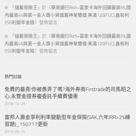
「
儲蓄保險王
」於〈
華南銀行Rich+富家卡海外回饋最高5%,國
內最高4%與第一金人壽小資儲蓄神單雙雄:美滿120(FUC),鑫有利
(ISI)利變年金險
〉發佈留言
「
儲蓄保險王
」於〈
華南銀行Rich+富家卡海外回饋最高5%,國
內最高4%與第一金人壽小資儲蓄神單雙雄:美滿120(FUC),鑫有利
(ISI)利變年金險
〉發佈留言
熱門討論
免費的最貴!你被愚弄了嗎?海外券商Firstrade的司馬昭之
心,永豐金證券複委託手續費優惠
2018-12-25
富邦人壽金享利利率變動型年金保險(SAK,六年IRR>2%練
習題)_150717更新
2015-05-14