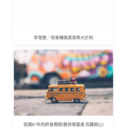
李雪雯／保單轉換真是弊大於利
民國81年的終身壽險(舊保單變身,包藏禍心)