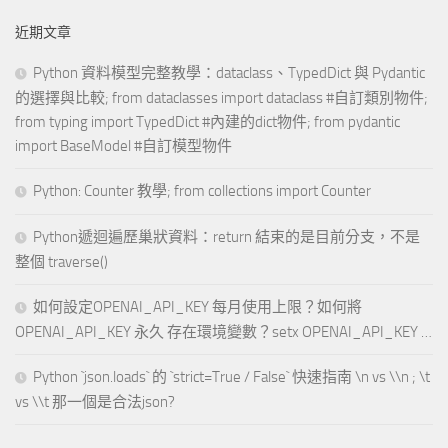
近期文章
Python 資料模型完整教學：dataclass、TypedDict 與 Pydantic
的選擇與比較; from dataclasses import dataclass #自訂類別物件;
from typing import TypedDict #內建的dict物件; from pydantic
import BaseModel #自訂模型物件
Python: Counter 教學; from collections import Counter
Python遞迴遍歷巢狀資料：return 結束的是目前分支，不是
整個 traverse()
如何設定OPENAI_API_KEY 每月使用上限？如何將
OPENAI_API_KEY 永久 存在環境變數？setx OPENAI_API_KEY …
Python `json.loads` 的 `strict=True / False` 快速指南 \n vs \\n ; \t
vs \\t 那一個是合法json?