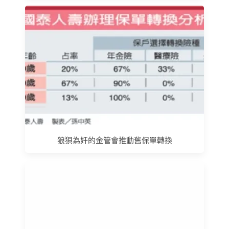
狼狽為奸的金管會推動舊保單轉換