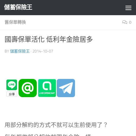
儲蓄保險王
Skip to content
舊保單轉換
0
國壽保單活化 低利年金險居多
BY
儲蓄保險王
·
2014-10-07
用部分解約的方式不就可以生前使用了？