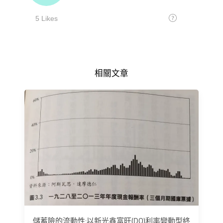
相關文章
儲蓄險的流動性:以新光鑫富旺(DQ)利率變動型終