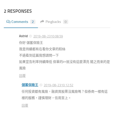
2 RESPONSES
Comments
2
Pingbacks
0
Astrid
2019-08-2310:08:59
你好 儲蓄保險王
我是持續都有在看你文章的粉絲
不過看到這篇我想請問一下
如果宣告利率持續降低 保單的irr就沒有這麼漂亮 隨之而來的是
風險
回覆
儲蓄保險王
2019-08-2310:12:52
任何投資都有風險，融資買股票沒風險嗎？但券商一樣有這
樣的服務，謹慎理財，信用至上。
回覆