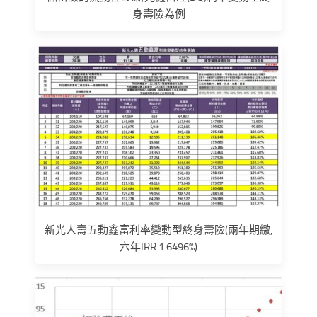
身壽險為例
新光人壽五動鑫富利率變動型終身壽險(兩年期繳,
六年IRR 1.6496%)