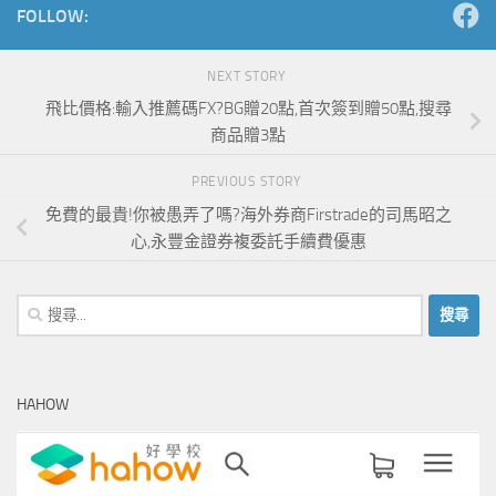
FOLLOW:
NEXT STORY
飛比價格:輸入推薦碼FX?BG贈20點,首次簽到贈50點,搜尋
商品贈3點
PREVIOUS STORY
免費的最貴!你被愚弄了嗎?海外券商Firstrade的司馬昭之
心,永豐金證券複委託手續費優惠
搜
尋
關
鍵
HAHOW
字: