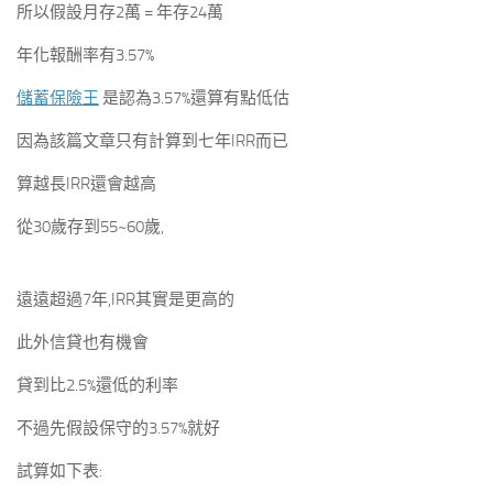
所以假設月存2萬 = 年存24萬
年化報酬率有3.57%
儲蓄保險王
是認為3.57%還算有點低估
因為該篇文章只有計算到七年IRR而已
算越長IRR還會越高
從30歲存到55~60歲,
遠遠超過7年,IRR其實是更高的
此外信貸也有機會
貸到比2.5%還低的利率
不過先假設保守的3.57%就好
試算如下表: