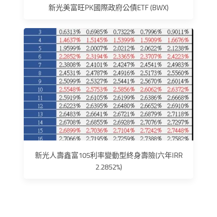
新光美富旺PK國際政府公債ETF (BWX)
新光人壽鑫富105利率變動型終身壽險(六年IRR
2.2852%)