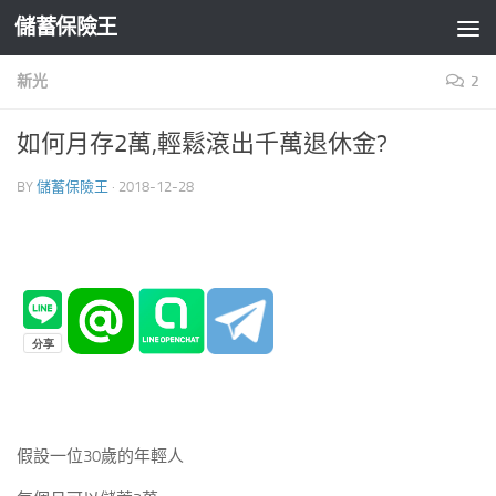
儲蓄保險王
Skip to content
新光
2
如何月存2萬,輕鬆滾出千萬退休金?
BY
儲蓄保險王
·
2018-12-28
假設一位30歲的年輕人