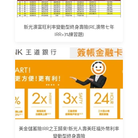
新光澳富旺利率變動型終身壽險(RE,澳幣七年
IRR>3%練習題)
美金儲蓄險IRR之王歸來!新光人壽美旺福外幣利率
變動型終身壽險