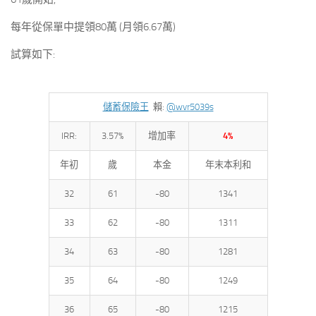
每年從保單中提領80萬 (月領6.67萬)
試算如下:
儲蓄保險王
賴:
@wvr5039s
IRR:
3.57%
增加率
4%
年初
歲
本金
年末本利和
32
61
-80
1341
33
62
-80
1311
34
63
-80
1281
35
64
-80
1249
36
65
-80
1215