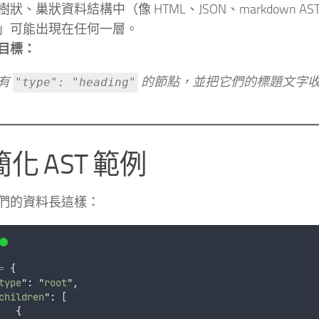
狀、巢狀資料結構中（像 HTML、JSON、markdown AS
」可能出現在任何一層。
目標：
有
的節點，並把它們的標題文字
"type": "heading"
化 AST 範例
們的資料長這樣：
=
{
type
"
:
"
root
"
,
children
"
:
 [
{