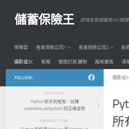
Skip to content
儲蓄保險王
透視各家儲蓄險IRR,
保障型
各家保險公司1
各家保險公司2
投
攝影或3C
新聞
旅遊訂房,購物
廠商廣告
清
FOLLOW:
攝影或3
NEXT STORY
P
Python 新手到進階：玩轉
collections.defaultdict 的正確姿勢
所
PREVIOUS STORY