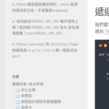
Python遞迴遍歷巢狀資料：return 結束
遞
的是目前分支，不是整個 traverse()
如何設定OPENAI_API_KEY 每月使用上
我們要
限？如何將 OPENAI_API_KEY 永久 存在環
遇到
"
境變數？setx OPENAI_API_KEY …
Python `json.loads` 的 `strict=True / False`
快速指南 \n vs \\n ; \t vs \\t 那一個是合法
def
e
json?
i
    #
分類
i
     
展開所有
|
收合所有
中小企業
保障型
保險局仇視短年期儲蓄險
信用卡