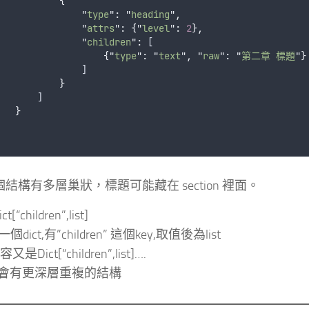
{
"
type
"
:
"
heading
"
,
"
attrs
"
:
{
"
level
"
:
2
},
"
children
"
:
 [
{
"
type
"
:
"
text
"
,
"
raw
"
:
"
第二章 標題
"
}
               ]
}
       ]
}
個結構有多層巢狀，標題可能藏在 section 裡面。
ct[“children”,list]
一個dict,有”children” 這個key,取值後為list
容又是Dict[“children”,list]….
會有更深層重複的結構