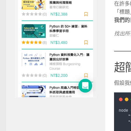
在許多樹
「標題
我們的
找出所
超簡
假設我
node
"
"