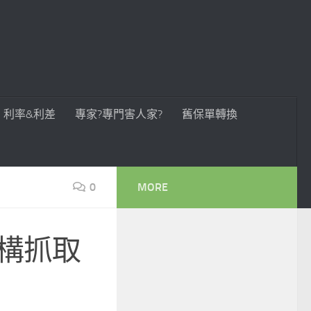
利率&利差
專家?專門害人家?
舊保單轉換
0
MORE
結構抓取