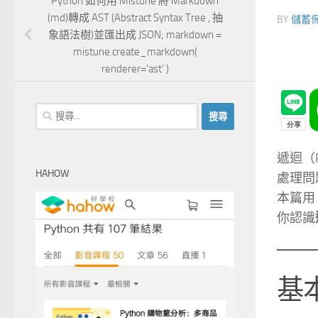
Python 如何用 Mistune 將 Markdown
(md)轉成 AST (Abstract Syntax Tree , 抽
BY
儲蓄
象語法樹)並匯出成 JSON; markdown =
mistune.create_markdown(
renderer=’ast’ )
搜
尋
關
遞迴（R
鍵
HAHOW
處理問
字:
本篇用
你認識
基