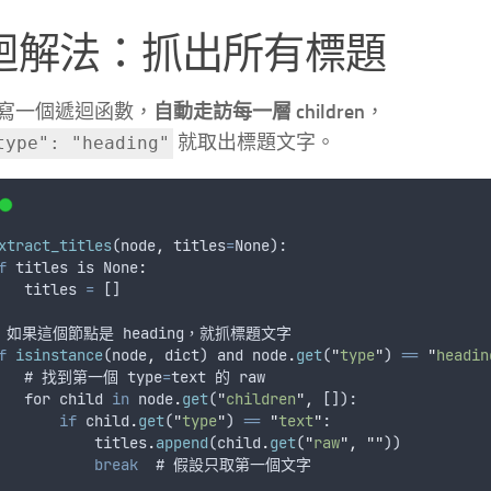
迴解法：抓出所有標題
寫一個遞迴函數，
自動走訪每一層 children
，
就取出標題文字。
type": "heading"
xtract_titles
(
node
,
titles
=
None
):
f
titles
is
 None
:
titles
=
 []
 
如果這個節點是
heading
，
就抓標題文字
f
isinstance
(
node
,
dict
) 
and
node
.
get
(
"
type
"
) 
==
"
headin
   # 
找到第一個
type
=
text
的
raw
for
child
in
node
.
get
(
"
children
"
,
 []):
if
child
.
get
(
"
type
"
) 
==
"
text
"
:
titles
.
append
(
child
.
get
(
"
raw
"
,
""
))
break
  # 
假設只取第一個文字