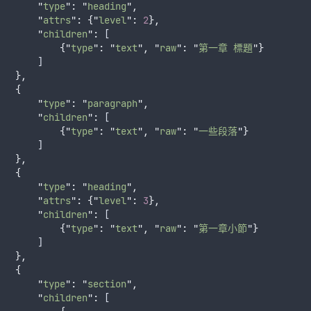
"
type
"
:
"
heading
"
,
"
attrs
"
:
{
"
level
"
:
2
},
"
children
"
:
 [
{
"
type
"
:
"
text
"
,
"
raw
"
:
"
第一章 標題
"
}
       ]
},
{
"
type
"
:
"
paragraph
"
,
"
children
"
:
 [
{
"
type
"
:
"
text
"
,
"
raw
"
:
"
一些段落
"
}
       ]
},
{
"
type
"
:
"
heading
"
,
"
attrs
"
:
{
"
level
"
:
3
},
"
children
"
:
 [
{
"
type
"
:
"
text
"
,
"
raw
"
:
"
第一章小節
"
}
       ]
},
{
"
type
"
:
"
section
"
,
"
children
"
:
 [