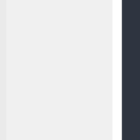
     
     
     