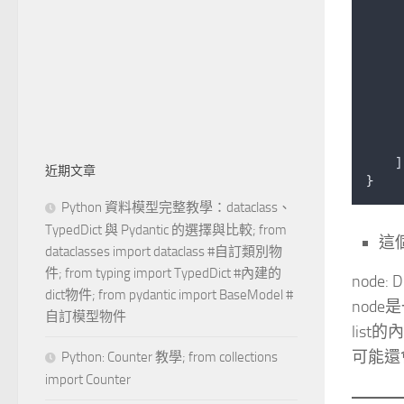
     
     
    ]
近期文章
}
Python 資料模型完整教學：dataclass、
TypedDict 與 Pydantic 的選擇與比較; from
這
dataclasses import dataclass #自訂類別物
件; from typing import TypedDict #內建的
node: Di
dict物件; from pydantic import BaseModel #
node是
自訂模型物件
list的內
可能還
Python: Counter 教學; from collections
import Counter