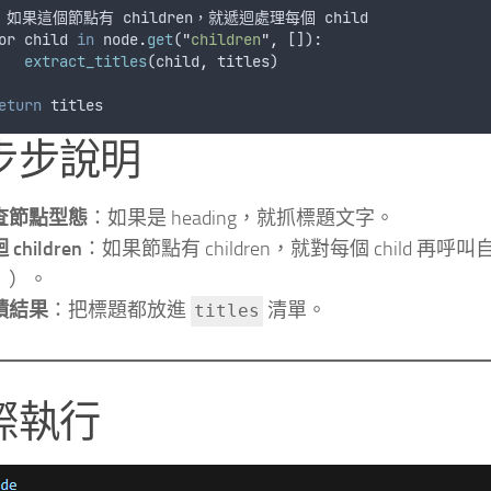
 
如果這個節點有
children
，
就遞迴處理每個
child
or
child
in
node
.
get
(
"
children
"
,
 []):
extract_titles
(
child
,
titles
)
eturn
titles
步步說明
查節點型態
：如果是 heading，就抓標題文字。
 children
：如果節點有 children，就對每個 child 再
！）。
積結果
：把標題都放進
清單。
titles
際執行