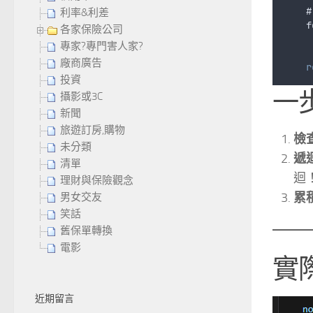
    #
利率&利差
f
各家保險公司
專家?專門害人家?
廠商廣告
r
投資
一
攝影或3C
新聞
旅遊訂房,購物
檢
未分類
遞迴
清單
迴
理財與保險觀念
累
男女交友
笑話
舊保單轉換
電影
實
近期留言