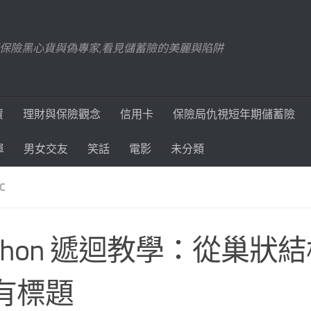
踢爆保險黑心貨與偽專家,看見儲蓄險的美麗與陷阱
資
理財與保險觀念
信用卡
保險局仇視短年期儲蓄險
單
男女交友
笑話
電影
未分類
C
ython 遞迴教學：從巢狀
有標題