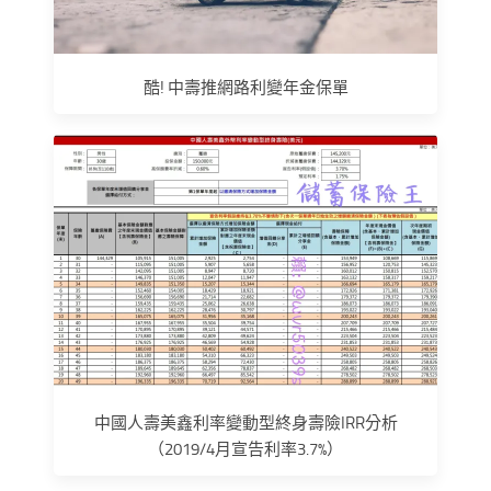
酷! 中壽推網路利變年金保單
中國人壽美鑫利率變動型終身壽險IRR分析
（2019/4月宣告利率3.7%）