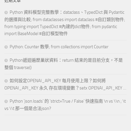
近期文章
Python 資料模型完整教學：dataclass、TypedDict 與 Pydantic
的選擇與比較; from dataclasses import dataclass #自訂類別物件;
from typing import TypedDict #內建的dict物件; from pydantic
import BaseModel #自訂模型物件
Python: Counter 教學; from collections import Counter
Python遞迴遍歷巢狀資料：return 結束的是目前分支，不是
整個 traverse()
如何設定OPENAI_API_KEY 每月使用上限？如何將
OPENAI_API_KEY 永久 存在環境變數？setx OPENAI_API_KEY …
Python `json.loads` 的 `strict=True / False` 快速指南 \n vs \\n ; \t
vs \\t 那一個是合法json?