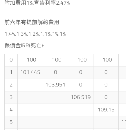
附加費用1%,宣告利率2.47%
前六年有提前解約費用
1.4%,1.3%,1.2%,1.1%,1%,1%
保價金IRR(死亡):
0
-100
-100
-100
-100
-
1
101.445
0
0
0
2
103.951
0
0
3
106.519
0
4
109.15
5
111