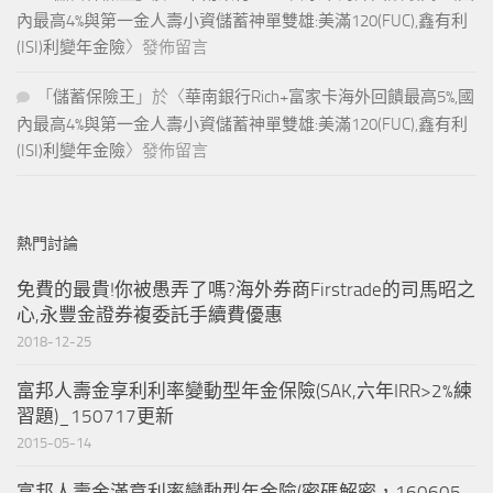
內最高4%與第一金人壽小資儲蓄神單雙雄:美滿120(FUC),鑫有利
(ISI)利變年金險
〉發佈留言
「
儲蓄保險王
」於〈
華南銀行Rich+富家卡海外回饋最高5%,國
內最高4%與第一金人壽小資儲蓄神單雙雄:美滿120(FUC),鑫有利
(ISI)利變年金險
〉發佈留言
熱門討論
免費的最貴!你被愚弄了嗎?海外券商Firstrade的司馬昭之
心,永豐金證券複委託手續費優惠
2018-12-25
富邦人壽金享利利率變動型年金保險(SAK,六年IRR>2%練
習題)_150717更新
2015-05-14
富邦人壽金滿意利率變動型年金險(密碼解密，160605