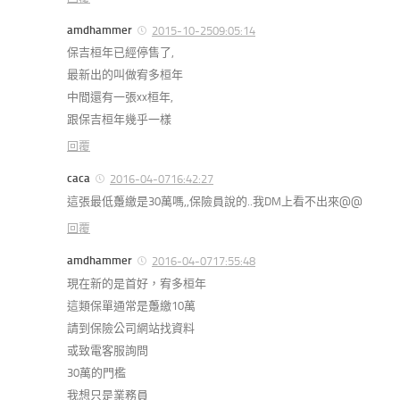
amdhammer
2015-10-2509:05:14
保吉桓年已經停售了,
最新出的叫做宥多桓年
中間還有一張xx桓年,
跟保吉桓年幾乎一樣
回覆
caca
2016-04-0716:42:27
這張最低躉繳是30萬嗎,,保險員說的..我DM上看不出來@@
回覆
amdhammer
2016-04-0717:55:48
現在新的是首好，宥多桓年
這類保單通常是躉繳10萬
請到保險公司網站找資料
或致電客服詢問
30萬的門檻
我想只是業務員