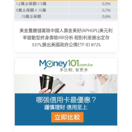
美金躉繳儲蓄險中國人壽金美好(APHGPL)美元利
率變動型終身壽險IRR分析:相對利差勝出定存
537%,勝出美國政府公債ETF IEI 872%