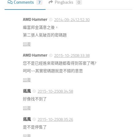
Comments
7
Pingbacks
0
AMD Hammer
2014-09-2412:52:30
繼富邦金滿意之後，
第二張人氣破百的密碼題
回覆
AMD Hammer
2015-10-2508:33:38
您不是已經進來密碼題都看得到答案了嗎?
呵呵~~其實密碼題就是不錯的意思
回覆
瓳風
2015-10-2508:34:58
好像找不到了
回覆
瓳風
2015-10-2508:35:26
是不是停售了
回覆