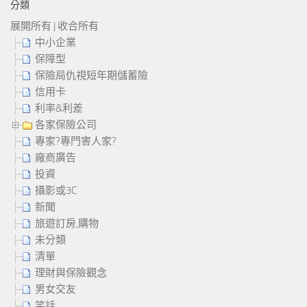
分類
展開所有
|
收合所有
中小企業
保障型
保險局仇視短年期儲蓄險
信用卡
利率&利差
各家保險公司
專家?專門害人家?
廠商廣告
投資
攝影或3C
新聞
旅遊訂房,購物
未分類
清單
理財與保險觀念
男女交友
笑話