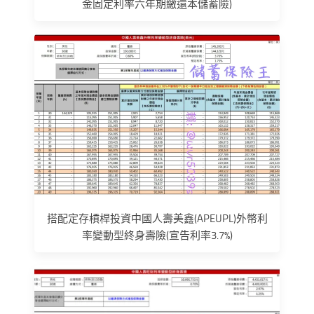
金固定利率六年期繳還本儲蓄險)
搭配定存槓桿投資中國人壽美鑫(APEUPL)外幣利
率變動型終身壽險(宣告利率3.7%)