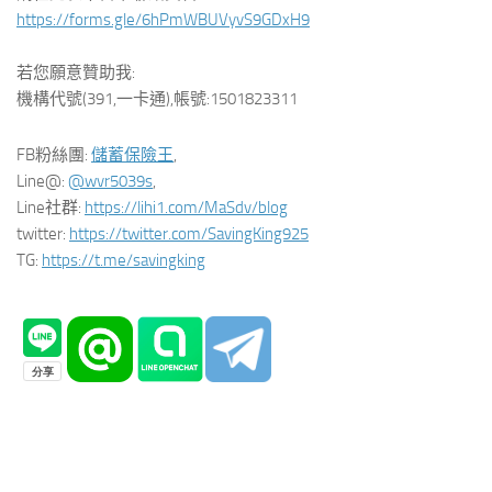
https://forms.gle/6hPmWBUVyvS9GDxH9
若您願意贊助我:
機構代號(391,一卡通),帳號:1501823311
FB粉絲團:
儲蓄保險王
,
Line@:
@wvr5039s
,
Line社群:
https://lihi1.com/MaSdv/blog
twitter:
https://twitter.com/SavingKing925
TG:
https://t.me/savingking