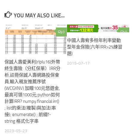
YOU MAY ALSO LIKE...
0
0
中國人壽宥多桓年利率變動
型年金保險(六年IRR>2%練習
題)
保誠人壽愛美利(rlplu16)外幣
2015-07-17
終生壽險（分紅保單）IRR分
析,註冊保誠人壽網路投保會
員,輸入親友推薦序號
(WCGXNV) 加贈100元悠遊金,
最高可領1000元;python如何
計算IRR? numpy.financial.irr()
; list的乘法(複製)與加法(串
接); enumerate() ; 前綴f-
string 格式化字串
2023-05-23