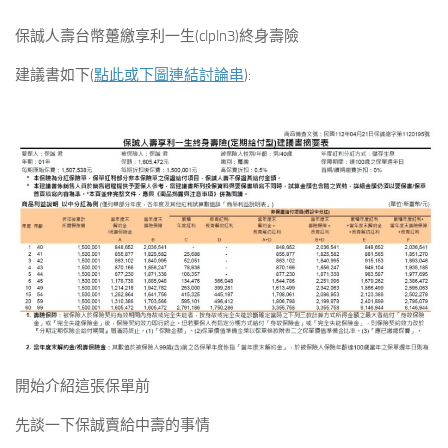
保誠人壽台幣躉繳享利一生(clpln3)終身壽險
建議書如下(
點此或下圖連結討論串
):
開始介紹這張保單前
先談一下保誠賣給中壽的事情