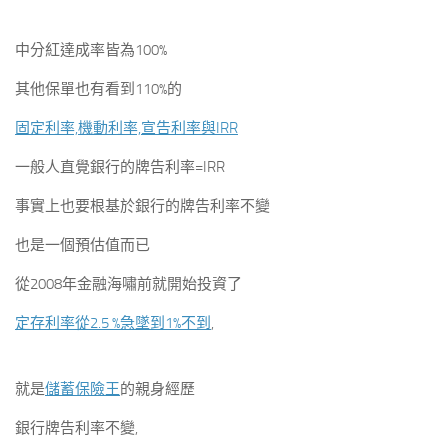
中分紅達成率皆為100%
其他保單也有看到110%的
固定利率,機動利率,宣告利率與IRR
一般人直覺銀行的牌告利率=IRR
事實上也要根基於銀行的牌告利率不變
也是一個預估值而已
從2008年金融海嘯前就開始投資了
定存利率從2.5 %急墜到1%不到
,
就是
儲蓄保險王
的親身經歷
銀行牌告利率不變,