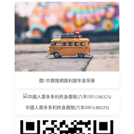
酷! 中壽推網路利變年金保單
中國人壽多多利終身壽險(六年IRR 0.8832%)