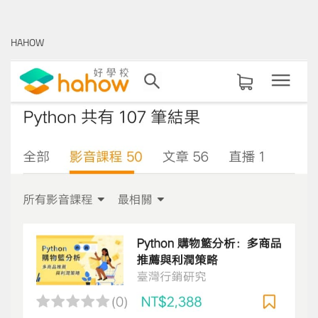
關
鍵
HAHOW
字: