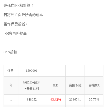
連死亡IRR都計算了
若將死亡保障所需的成本
當作保費折減，
IRR會再略提高
0.5%折扣:
保費:
1500001
解約金+紅利
年
壽險保障
壽險IRR
IRR
+長青紅利
1
848652
-43.42%
2036541
35.77%