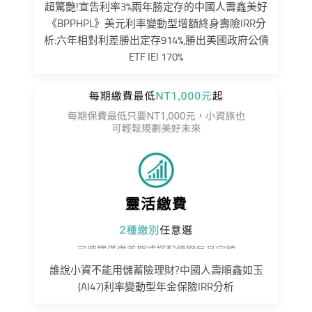
超驚艷!宣告利率3%兩年勝定存的中國人壽鑫美好
《BPPHPL》美元利率變動型增額終身壽險IRR分
析:六年相對利差勝出定存914%,勝出美國政府公債
ETF IEI 170%
誰說小資不能用儲蓄險理財?中國人壽順鑫如玉
(AI47)利率變動型年金保險IRR分析