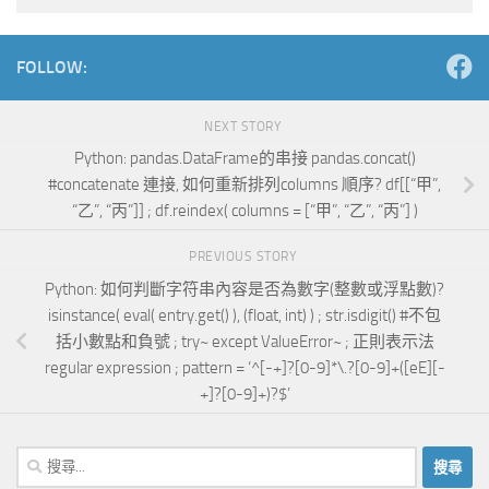
Alternative:
FOLLOW:
NEXT STORY
Python: pandas.DataFrame的串接 pandas.concat()
#concatenate 連接, 如何重新排列columns 順序? df[[“甲”,
“乙”, “丙”]] ; df.reindex( columns = [“甲”, “乙”, “丙”] )
PREVIOUS STORY
Python: 如何判斷字符串內容是否為數字(整數或浮點數)?
isinstance( eval( entry.get() ), (float, int) ) ; str.isdigit() #不包
括小數點和負號 ; try~ except ValueError~ ; 正則表示法
regular expression ; pattern = ‘^[-+]?[0-9]*\.?[0-9]+([eE][-
+]?[0-9]+)?$’
搜
尋