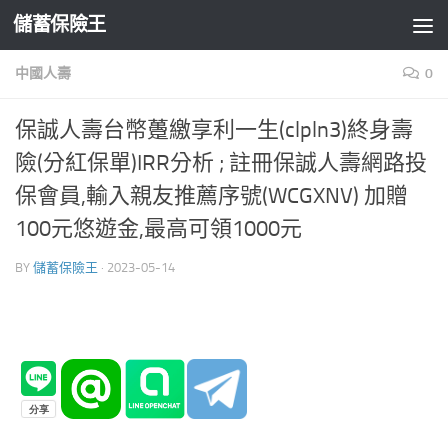
儲蓄保險王
Skip to content
中國人壽
0
保誠人壽台幣躉繳享利一生(clpln3)終身壽
險(分紅保單)IRR分析 ; 註冊保誠人壽網路投
保會員,輸入親友推薦序號(WCGXNV) 加贈
100元悠遊金,最高可領1000元
BY
儲蓄保險王
·
2023-05-14