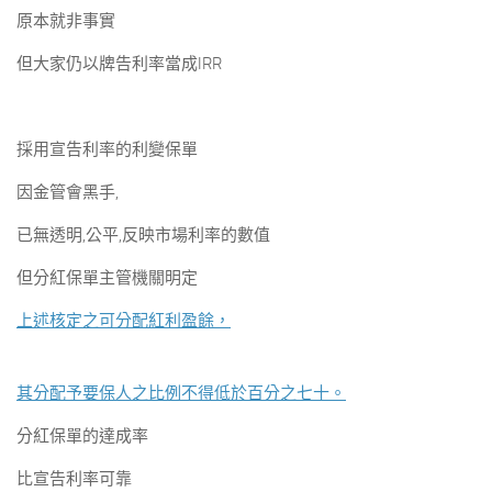
原本就非事實
但大家仍以牌告利率當成IRR
採用宣告利率的利變保單
因金管會黑手,
已無透明,公平,反映市場利率的數值
但分紅保單主管機關明定
上述核定之可分配紅利盈餘，
其分配予要保人之比例不得低於百分之七十。
分紅保單的達成率
比宣告利率可靠