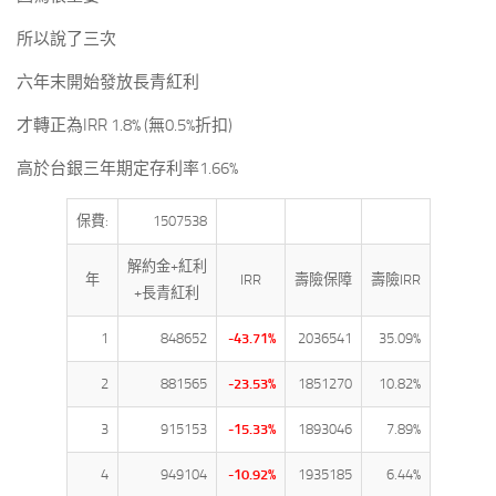
所以說了三次
六年末開始發放長青紅利
才轉正為IRR 1.8% (無0.5%折扣)
高於台銀三年期定存利率1.66%
保費:
1507538
解約金+紅利
年
IRR
壽險保障
壽險IRR
+長青紅利
1
848652
-43.71%
2036541
35.09%
2
881565
-23.53%
1851270
10.82%
3
915153
-15.33%
1893046
7.89%
4
949104
-10.92%
1935185
6.44%