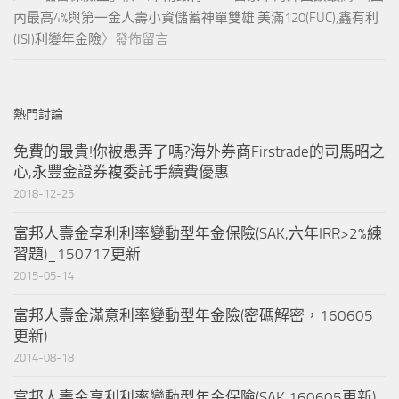
內最高4%與第一金人壽小資儲蓄神單雙雄:美滿120(FUC),鑫有利
(ISI)利變年金險
〉發佈留言
熱門討論
免費的最貴!你被愚弄了嗎?海外券商Firstrade的司馬昭之
心,永豐金證券複委託手續費優惠
2018-12-25
富邦人壽金享利利率變動型年金保險(SAK,六年IRR>2%練
習題)_150717更新
2015-05-14
富邦人壽金滿意利率變動型年金險(密碼解密，160605
更新)
2014-08-18
富邦人壽金享利利率變動型年金保險(SAK,160605更新)