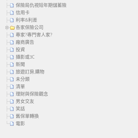
保險局仇視短年期儲蓄險
信用卡
利率&利差
各家保險公司
專家?專門害人家?
廠商廣告
投資
攝影或3C
新聞
旅遊訂房,購物
未分類
清單
理財與保險觀念
男女交友
笑話
舊保單轉換
電影