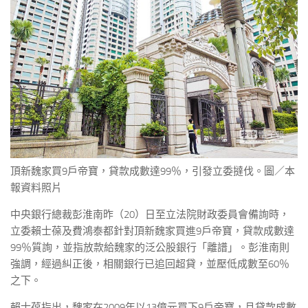
頂新魏家買9戶帝寶，貸款成數達99％，引發立委撻伐。圖／本
報資料照片
中央銀行總裁彭淮南昨（20）日至立法院財政委員會備詢時，
立委賴士葆及費鴻泰都針對頂新魏家買進9戶帝寶，貸款成數達
99％質詢，並指放款給魏家的泛公股銀行「離譜」。彭淮南則
強調，經過糾正後，相關銀行已追回超貸，並壓低成數至60％
之下。
賴士葆指出，魏家在2009年以13億元買下9戶帝寶，且貸款成數