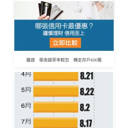
離譜 華南銀草率輕忽 轉走存戶600萬