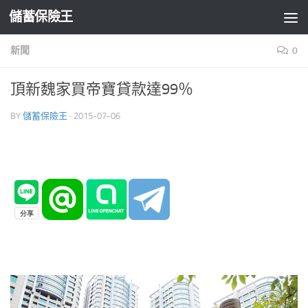
儲蓄保險王
Skip to content
新聞
0
頂新魏家買帝寶貸款達99％
BY
儲蓄保險王
·
2015-07-06