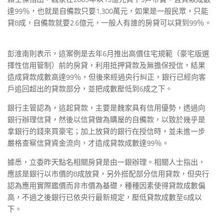
達99％，也就是自備款只要1,300萬元，如果是一般民眾，只能
貸8成，自備款就要2.6億元，一般人有誰的房貸可以貸到99％。
彭淮南則表示，這案例是去年6月推出高價住宅規範（豪宅版選
擇性信用管制）前的房貸，利用抵押貸款及無擔保授信，結果
造成貸款成數高達99％，但後來經過央行糾正，銀行已經向客
戶追回超出的貸款部分，並把成數壓低到6成之下。
銀行主管認為，這起貸款，主要是魏家具有信用優勢，透過向
銀行辦理信貸，然後以信貸做為購屋的自備款，以致於幾乎是
拿銀行的錢來買豪宅；加上放貸的銀行在授信時，並未進一步
嚴格查察信貸資金流向，才造成貸款成數達99％。
據悉，立委昨天點名相關房貸是由一銀辦理。相關人士指出，
應該是銀行以市價的8成放貸，另外搭配部分信用貸款，但央行
認為應用實際鑑價而非市價為基礎，種種因素使得貸款成數偏
高，不過之後銀行已依央行最新規定，壓低貸款成數至6成以
下。