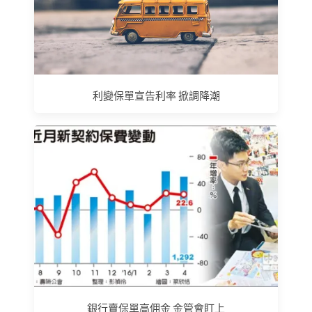
利變保單宣告利率 掀調降潮
銀行賣保單高佣金 金管會盯上