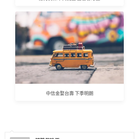
中信金娶台壽 下季明朗