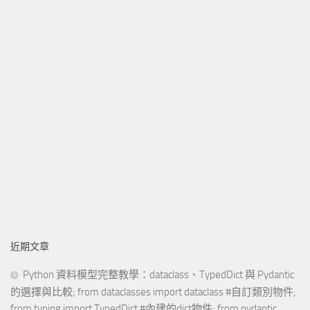
近期文章
Python 資料模型完整教學：dataclass、TypedDict 與 Pydantic
的選擇與比較; from dataclasses import dataclass #自訂類別物件;
from typing import TypedDict #內建的dict物件; from pydantic