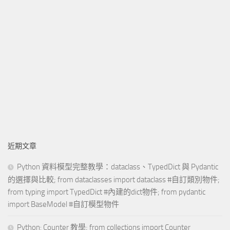
近期文章
Python 資料模型完整教學：dataclass、TypedDict 與 Pydantic
的選擇與比較; from dataclasses import dataclass #自訂類別物件;
from typing import TypedDict #內建的dict物件; from pydantic
import BaseModel #自訂模型物件
Python: Counter 教學; from collections import Counter