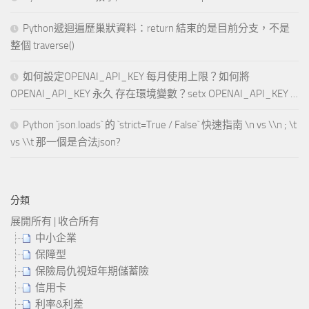
Python遞迴遍歷巢狀資料：return 結束的是目前分支，不是
整個 traverse()
如何設定OPENAI_API_KEY 每月使用上限？如何將
OPENAI_API_KEY 永久 存在環境變數？setx OPENAI_API_KEY …
Python `json.loads` 的 `strict=True / False` 快速指南 \n vs \\n ; \t
vs \\t 那一個是合法json?
分類
展開所有
|
收合所有
中小企業
保障型
保險局仇視短年期儲蓄險
信用卡
利率&利差