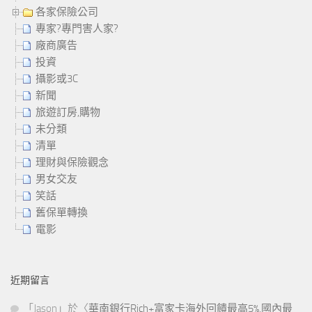
各家保險公司
專家?專門害人家?
廠商廣告
投資
攝影或3C
新聞
旅遊訂房,購物
未分類
清單
理財與保險觀念
男女交友
笑話
舊保單轉換
電影
近期留言
「
Jason
」於〈
華南銀行Rich+富家卡海外回饋最高5%,國內最