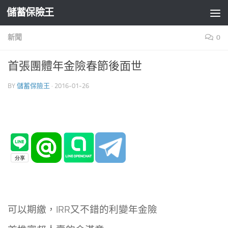
儲蓄保險王
Skip to content
新聞
0
首張團體年金險春節後面世
BY
儲蓄保險王
·
2016-01-26
可以期繳，IRR又不錯的利變年金險