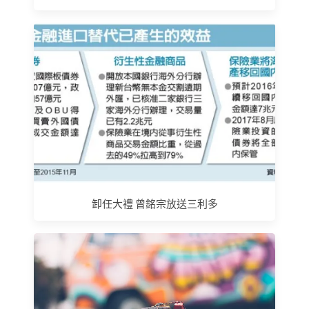
卸任大禮 曾銘宗放送三利多