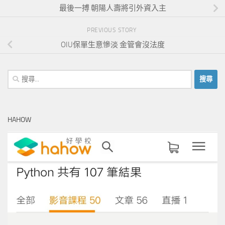
最後一搏 朝陽人壽將引外資入主
PREVIOUS STORY
OIU保單生意慘淡 金管會沒法度
搜
尋
關
鍵
HAHOW
字: