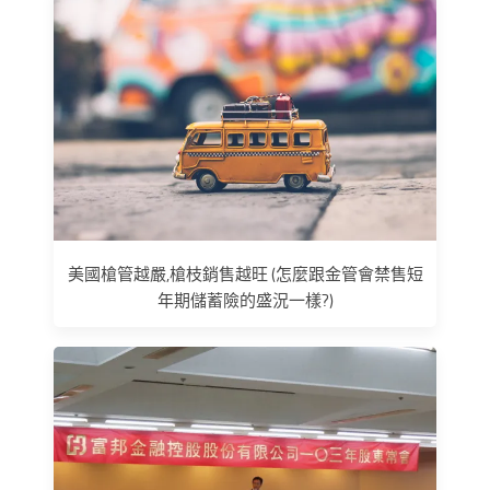
美國槍管越嚴,槍枝銷售越旺 (怎麼跟金管會禁售短
年期儲蓄險的盛況一樣?)