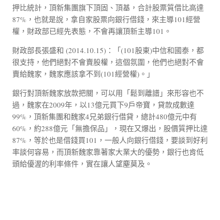
押比統計，頂新集團旗下頂固、頂基，合計股票質借比高達
87%，也就是說，拿自家股票向銀行借錢，來主導101經營
權，財政部已經先表態，不會再讓頂新主導101。
財政部長張盛和 (2014.10.15)：「(101股東)中信和國泰，都
很支持，他們絕對不會賣股權，這個氛圍，他們也絕對不會
賣給魏家，魏家應該拿不到(101經營權)。」
銀行對頂新魏家放款把關，可以用「鬆到離譜」來形容也不
過，魏家在2009年，以13億元買下9戶帝寶，貸款成數達
99%，頂新集團和魏家4兄弟銀行借貸，總計480億元中有
60%，約288億元「無擔保品」，現在又爆出，股價質押比達
87%，等於也是借錢買101，一般人向銀行借錢，要談到好利
率談何容易，而頂新魏家靠著家大業大的優勢，銀行也肯低
頭給優渥的利率條件，實在讓人望塵莫及。