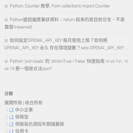
Python: Counter 教學; from collections import Counter
Python遞迴遍歷巢狀資料：return 結束的是目前分支，不是
整個 traverse()
如何設定OPENAI_API_KEY 每月使用上限？如何將
OPENAI_API_KEY 永久 存在環境變數？setx OPENAI_API_KEY …
Python `json.loads` 的 `strict=True / False` 快速指南 \n vs \\n ; \t
vs \\t 那一個是合法json?
分類
展開所有
|
收合所有
中小企業
保障型
保險局仇視短年期儲蓄險
信用卡