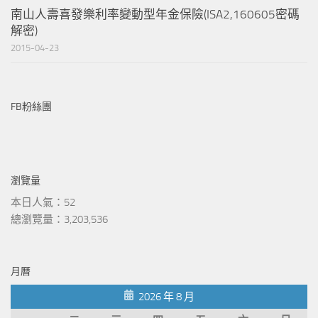
南山人壽喜發樂利率變動型年金保險(ISA2,160605密碼
解密)
2015-04-23
FB粉絲團
瀏覽量
本日人氣：52
總瀏覽量：3,203,536
月曆
2026 年 8 月