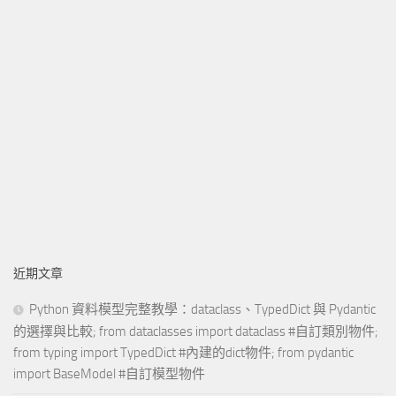
近期文章
Python 資料模型完整教學：dataclass、TypedDict 與 Pydantic
的選擇與比較; from dataclasses import dataclass #自訂類別物件;
from typing import TypedDict #內建的dict物件; from pydantic
import BaseModel #自訂模型物件