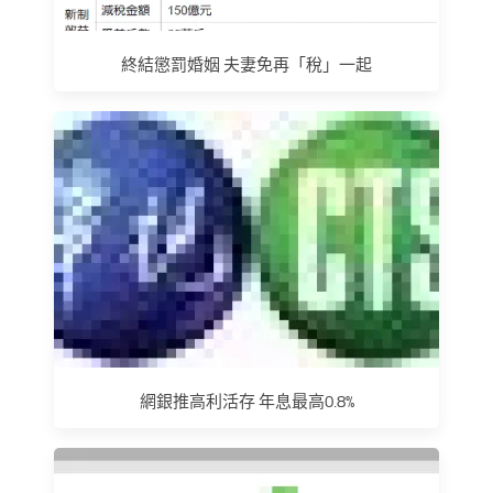
終結懲罰婚姻 夫妻免再「稅」一起
網銀推高利活存 年息最高0.8%