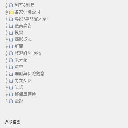
利率&利差
各家保險公司
專家?專門害人家?
廠商廣告
投資
攝影或3C
新聞
旅遊訂房,購物
未分類
清單
理財與保險觀念
男女交友
笑話
舊保單轉換
電影
近期留言