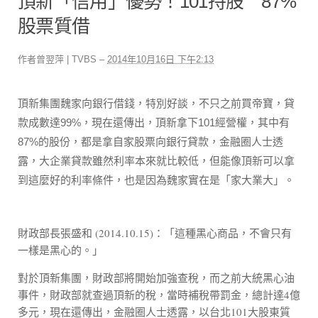
頂新「信用」優勢！101持股 87%
股票質借
作者
曾翌萍
|
TVBS
–
2014年10月16日 下午2:13
頂新集團魏家向銀行借錢，特別好談，不只之前買帝寶，貸
款成數達99%，現在還傳出，頂新拿下101經營權，其中有
87%的股份，都是拿自家股票向銀行貸款，金融圈人士透
露，大企業貸款雖然利率本來就比較低，但能像頂新可以拿
到這麼好的利率條件，也是因為魏家實在是「家大業大」。
財政部長張盛和 (2014.10.15)：「這種黑心商品，不會只有
一樣是黑心的。」
對於頂新集團，財政部將開始加強查稅，而之前大統黑心油
事件，財政部就查過頂新的稅，當時補稅帶罰金，總計達4億
多元，現在還傳出，金融圈人士透露，以台北101大股東質