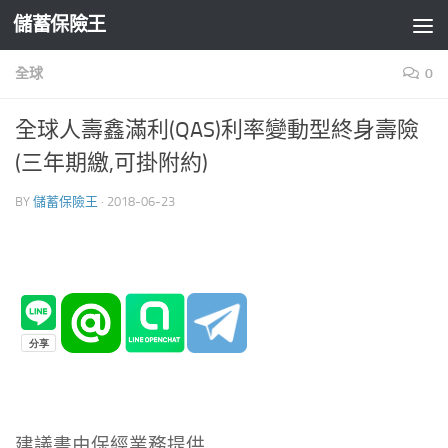
儲蓄保險王
Skip to content
全球
0
全球人壽鑫滿利(QAS)利率變動型終身壽險
(三年期繳,可掛附約)
BY
儲蓄保險王
·
2018-06-23
建議書由保經業務提供,