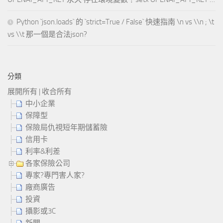
Python `json.loads` 的 `strict=True / False` 快速指南 \n vs \\n ; \t
vs \\t 那一個是合法json?
分類
展開所有
|
收合所有
中小企業
保障型
保險局仇視短年期儲蓄險
信用卡
利率&利差
各家保險公司
專家?專門害人家?
廠商廣告
投資
攝影或3C