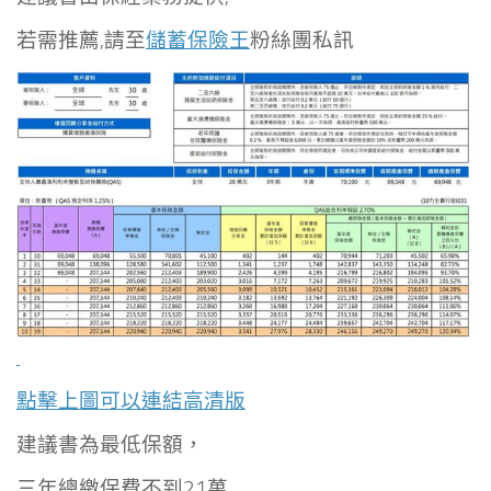
若需推薦,請至
儲蓄保險王
粉絲團私訊
點擊上圖可以連結高清版
建議書為最低保額，
三年總繳保費不到21萬