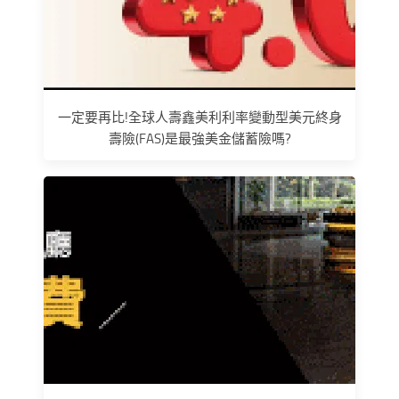
一定要再比!全球人壽鑫美利利率變動型美元終身
壽險(FAS)是最強美金儲蓄險嗎?