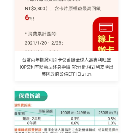
台幣兩年期繳可刷卡儲蓄險全球人壽鑫利旺盛
(QPS)利率變動型終身壽險IRR分析:相對利差勝出
美國政府公債ETF IEI 210%