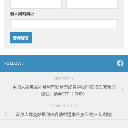
個人網站網址
Alternative:
FOLLOW:
NEXT STORY
中國人壽美晶外幣利率變動型終身壽險PK彭博巴克萊國
際公司債券ETF〈IBND〉
PREVIOUS STORY
富邦人壽鑫好鑽利率變動型還本終身保險(三年期繳)