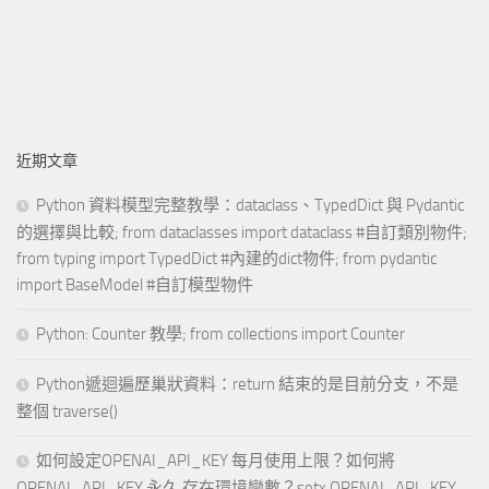
近期文章
Python 資料模型完整教學：dataclass、TypedDict 與 Pydantic
的選擇與比較; from dataclasses import dataclass #自訂類別物件;
from typing import TypedDict #內建的dict物件; from pydantic
import BaseModel #自訂模型物件
Python: Counter 教學; from collections import Counter
Python遞迴遍歷巢狀資料：return 結束的是目前分支，不是
整個 traverse()
如何設定OPENAI_API_KEY 每月使用上限？如何將
OPENAI_API_KEY 永久 存在環境變數？setx OPENAI_API_KEY …