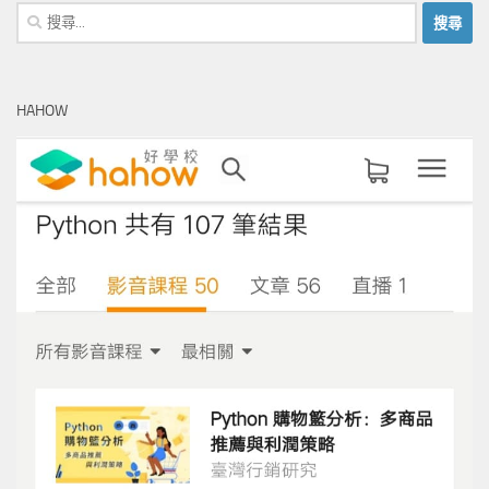
搜
尋
關
鍵
HAHOW
字: