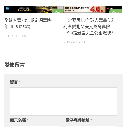
0
10
全球人壽20年期定期壽險(一
一定要再比!全球人壽鑫美利
年IRR 31250%)
利率變動型美元終身壽險
(FAS)是最強美金儲蓄險嗎?
2017-12-16
2017-04-09
發佈留言
留言
*
顯示名稱
*
電子郵件地址
*