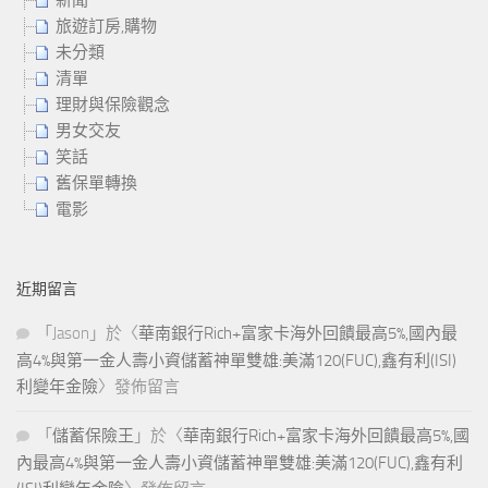
新聞
旅遊訂房,購物
未分類
清單
理財與保險觀念
男女交友
笑話
舊保單轉換
電影
近期留言
「
Jason
」於〈
華南銀行Rich+富家卡海外回饋最高5%,國內最
高4%與第一金人壽小資儲蓄神單雙雄:美滿120(FUC),鑫有利(ISI)
利變年金險
〉發佈留言
「
儲蓄保險王
」於〈
華南銀行Rich+富家卡海外回饋最高5%,國
內最高4%與第一金人壽小資儲蓄神單雙雄:美滿120(FUC),鑫有利