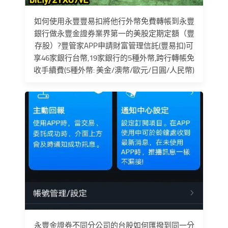
如何使用永豐豐易扣將他行外幣免費轉帳到永豐
銀行做永豐金證券業界第一的美股定期定額（豐
存股）?豐管家APP申請財富管理信託(豐易扣)可
享46家銀行台幣,19家銀行的5種外幣,跨行轉帳免
收手續費(5種外幣: 美金/澳幣/歐元/日圓/人民幣)
永豐金證券不同分公司的台股如何匯撥到同一分