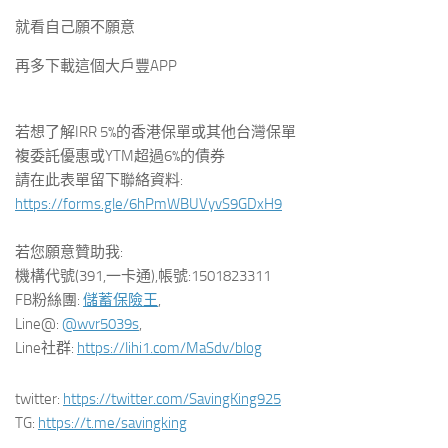
就看自己願不願意
再多下載這個大戶豐APP
若想了解IRR 5%的香港保單或其他台灣保單
複委託優惠或YTM超過6%的債券
請在此表單留下聯絡資料:
https://forms.gle/6hPmWBUVyvS9GDxH9
若您願意贊助我:
機構代號(391,一卡通),帳號:1501823311
FB粉絲團:
儲蓄保險王
,
Line@:
@wvr5039s
,
Line社群:
https://lihi1.com/MaSdv/blog
twitter:
https://twitter.com/SavingKing925
TG:
https://t.me/savingking