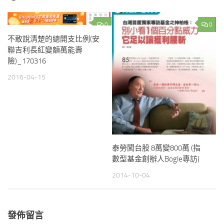
0
0
不敢說清楚的總開支比例(安
聯吉利長紅變額萬能壽
險)_170316
2016-04-15
泰勞闖台股 8萬變800萬 (指
數型基金創辦人Bogle專訪)
2014-10-04
發佈留言