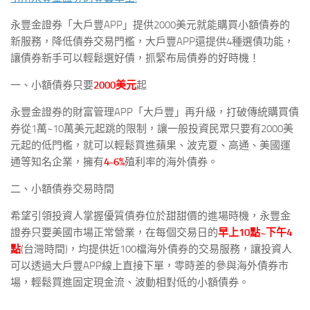
永豐金證券「大戶豐APP」提供2000美元就能購買小額債券的
新服務，降低債券交易門檻，大戶豐APP還提供4種選債功能，
讓債券新手可以輕鬆選好債，抓緊布局債券的好時機！
一、小額債券只要
2000美元
起
永豐金證券的財富管理APP「大戶豐」再升級，打破傳統購買債
券從1萬~10萬美元起跳的限制，讓一般投資民眾只要有2000美
元起的低門檻，就可以輕鬆買進蘋果、波克夏、高通、美國運
通等知名企業，擁有
4-6%
殖利率的海外債券。
二、小額債券交易時間
希望引領投資人掌握優質債券位於甜甜價的進場時機，永豐金
證券只要美國市場正常營業，在每個交易日的
早上10點~下午4
點
(台灣時間)，均提供近100檔海外債券的交易服務，讓投資人
可以透過大戶豐APP線上直接下單，零時差的參與海外債券市
場，輕鬆買進固定現金流、波動相對低的小額債券。