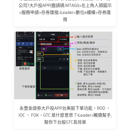
公司?大戶投APP(邀請碼:MTAGI)>左上角人頭圖示
>服務申請>存券匯撥;iLeader>數位e櫃檯>存券匯
撥
永豐金證券大戶投APP台美股下單功能，ROD 、
IOC 、 FOK、GTC 是什麼意思？iLeader>觸價幫手,
幫你下台股GTC長效單