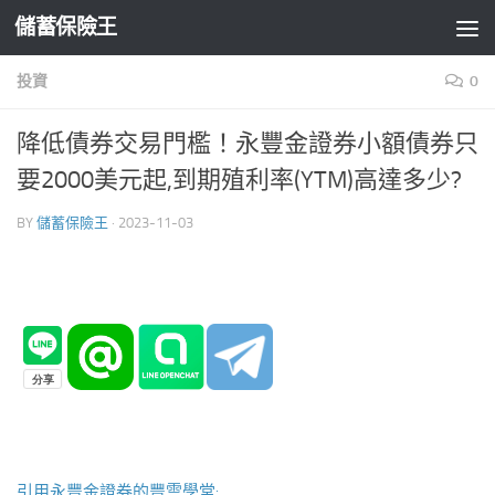
儲蓄保險王
Skip to content
投資
0
降低債券交易門檻！永豐金證券小額債券只
要2000美元起,到期殖利率(YTM)高達多少?
BY
儲蓄保險王
·
2023-11-03
引用永豐金證券的豐雲學堂: