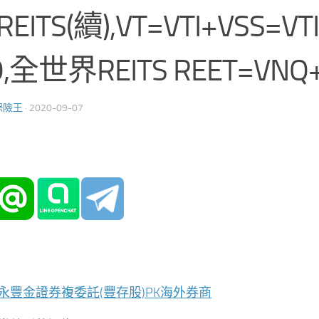
,REITS(續),VT=VTI+VSS=VT
,全世界REITS REET=VNQ+
保險王
·
2020-09-07
永豐金證券複委託(豐存股)PK海外券商