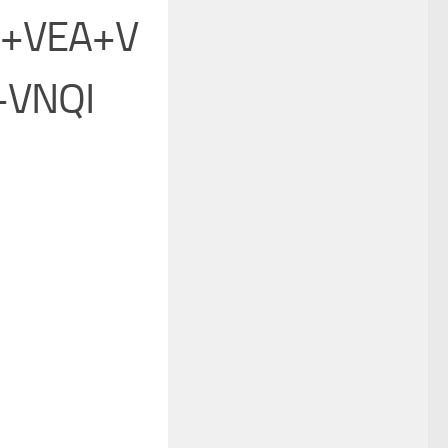
I+VEA+V
VNQI