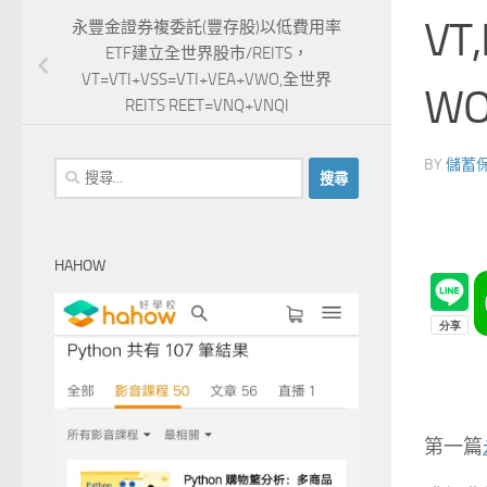
VT
永豐金證券複委託(豐存股)以低費用率
ETF建立全世界股市/REITS，
VT=VTI+VSS=VTI+VEA+VWO,全世界
WO
REITS REET=VNQ+VNQI
BY
儲蓄
搜
尋
關
鍵
HAHOW
字:
第一篇