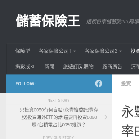
Skip to content
儲蓄保險王
透視各家儲蓄險IRR,
保障型
各家保險公司1
各家保險公司2
投
攝影或3C
新聞
旅遊訂房,購物
廠商廣告
清
FOLLOW:
投資
NEXT STORY
永
只投資0050有何盲點?永豐複委託(豐存
股)投資海外ETF的話,還要再投資0050
嗎?台積電占比0050幾趴？
率
PREVIOUS STORY