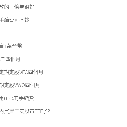
放的三倍券很好
手續費可不妙!
資1萬台幣
VTI四個月
定期定股VEA四個月
期定股VWO四個月
用0.3%的手續費
內買齊三支股市ETF了?