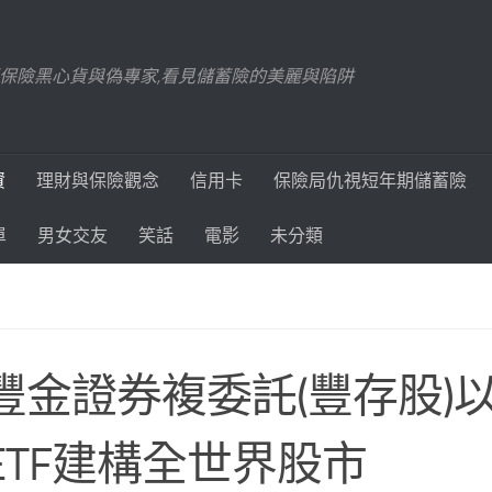
踢爆保險黑心貨與偽專家,看見儲蓄險的美麗與陷阱
資
理財與保險觀念
信用卡
保險局仇視短年期儲蓄險
單
男女交友
笑話
電影
未分類
豐金證券複委託(豐存股)
ETF建構全世界股市