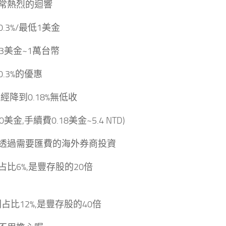
常熱烈的迴響
.3%/最低1美金
33美金~1萬台幣
.3%的優惠
經降到0.18%無低收
0美金,手續費0.18美金~5.4 NTD)
透過需要匯費的海外券商投資
占比6%,是豐存股的20倍
則占比12%,是豐存股的40倍