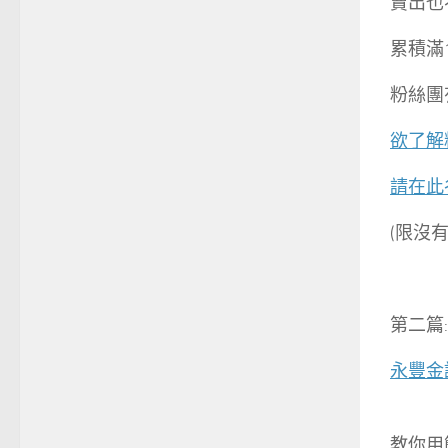
賣出也
累積滿
粉絲團
欲了解
請在此
(限沒
第二篇:
永豐金
教你用簡