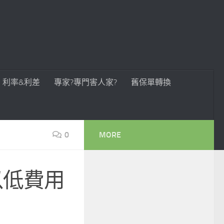
利率&利差
專家?專門害人家?
舊保單轉換
0
MORE
以低費用