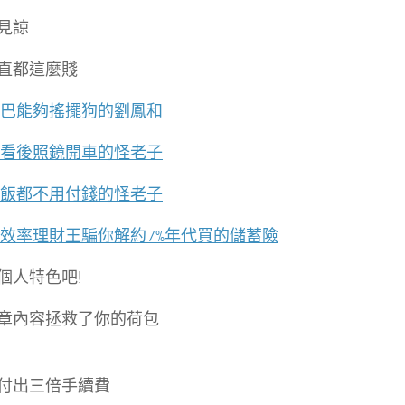
見諒
直都這麼賤
巴能夠搖擺狗的劉鳳和
看後照鏡開車的怪老子
飯都不用付錢的怪老子
效率理財王騙你解約7%年代買的儲蓄險
個人特色吧!
章內容拯救了你的荷包
付出三倍手續費