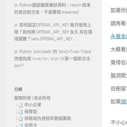
Python遞迴遍歷巢狀資料：return 結束
如果你
的是目前分支，不是整個 traverse()
請再看
如何設定OPENAI_API_KEY 每月使用上
限？如何將 OPENAI_API_KEY 永久 存在環
永豐金
境變數？setx OPENAI_API_KEY …
大概看
Python `json.loads` 的 `strict=True / False`
快速指南 \n vs \\n ; \t vs \\t 那一個是合法
覺得自
json?
腦洞開
自刪留
分類
展開所有
|
收合所有
如果
儲
中小企業
保障型
保險局仇視短年期儲蓄險
不小心
信用卡