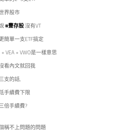
世界股市
說
#豐存股
沒有VT
更簡單一支ETF搞定
 + VEA + VWO是一樣意思
沒看內文就回我
三支的話,
低手續費下限
三倍手續費?
個稱不上問題的問題