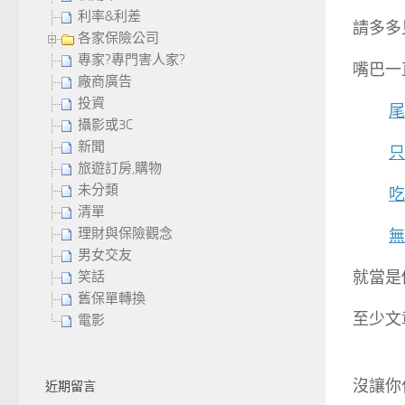
利率&利差
請多多
各家保險公司
專家?專門害人家?
嘴巴一
廠商廣告
投資
尾
攝影或3C
新聞
只
旅遊訂房,購物
未分類
吃
清單
理財與保險觀念
無
男女交友
就當是
笑話
舊保單轉換
至少文
電影
沒讓你
近期留言