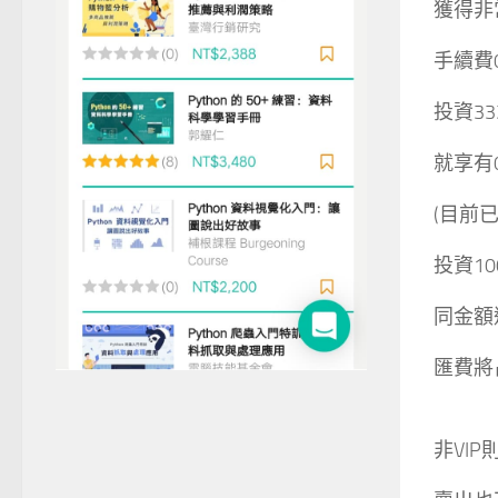
獲得非
手續費0
投資3
就享有0
(目前已
投資10
同金額
匯費將
非VIP