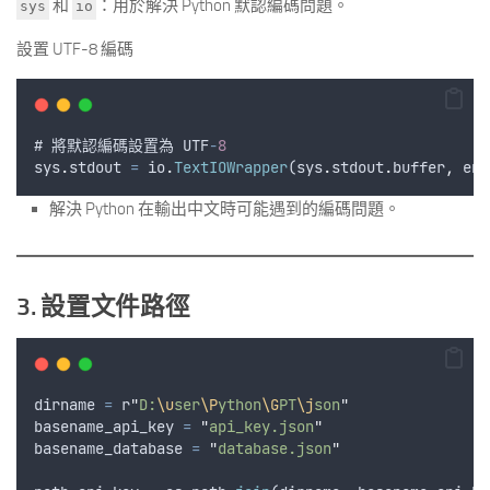
和
：用於解決 Python 默認編碼問題。
sys
io
設置 UTF-8 編碼
# 
將默認編碼設置為
UTF
-
8
sys
.
stdout
=
io
.
TextIOWrapper
(
sys
.
stdout
.
buffer
,
enc
解決 Python 在輸出中文時可能遇到的編碼問題。
3. 設置文件路徑
dirname
=
r
"
D:
\u
ser
\P
ython
\G
PT
\j
son
"
basename_api_key
=
"
api_key.json
"
basename_database
=
"
database.json
"