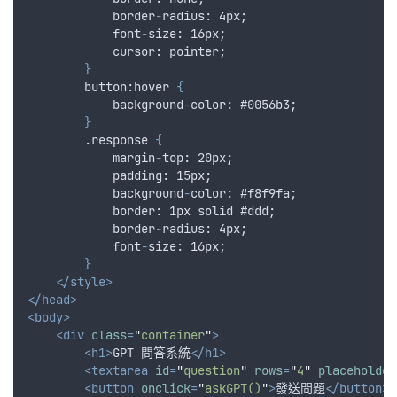
border
-
radius
: 4
px
;
font
-
size
: 16
px
;
cursor
: 
pointer
;
}
        button:hover 
{
background
-
color
: #0056
b3
;
}
        .response 
{
margin
-
top
: 20
px
;
padding
: 15
px
;
background
-
color
: #
f8f9fa
;
border
: 1
px
solid
 #
ddd
;
border
-
radius
: 4
px
;
font
-
size
: 16
px
;
}
</style>
</head>
<body>
<div
class
=
"
container
"
>
<h1>
GPT 問答系統
</h1>
<textarea
id
=
"
question
"
rows
=
"
4
"
placeholder
<button
onclick
=
"
askGPT()
"
>
發送問題
</button>