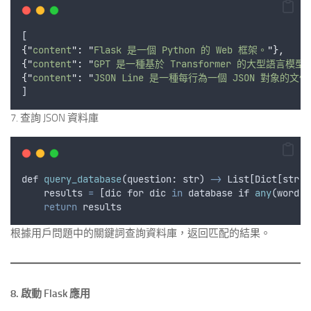
[
{
"
content
"
:
"
Flask 是一個 Python 的 Web 框架。
"
},
{
"
content
"
:
"
GPT 是一種基於 Transformer 的大型語言模型
{
"
content
"
:
"
JSON Line 是一種每行為一個 JSON 對象的文
]
7. 查詢 JSON 資料庫
def
query_database
(
question
: 
str
) 
->
List
[
Dict
[
str
,
results
=
 [
dic
for
dic
in
database
if
any
(
word
i
return
results
根據用戶問題中的關鍵詞查詢資料庫，返回匹配的結果。
8. 啟動 Flask 應用