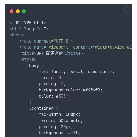
<!
DOCTYPE
html
>
<html
lang
=
"
en
"
>
<head>
<meta
charset
=
"
UTF-8
"
>
<meta
name
=
"
viewport
"
content
=
"
width=device-widt
<title>
GPT 問答系統
</title>
<style>
        body 
{
font
-
family
: 
Arial
,
sans
-
serif
;
margin
: 
0
;
padding
: 
0
;
background
-
color
: #
f4f4f9
;
color
: #
333
;
}
        .container 
{
max
-
width
: 600
px
;
margin
: 50
px
auto
;
padding
: 20
px
;
background
: #
fff
;