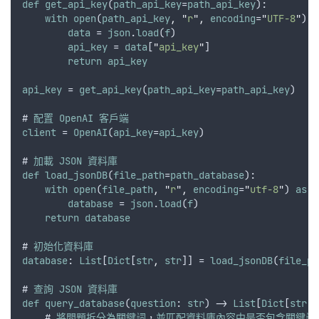
def
get_api_key
(
path_api_key
=
path_api_key
):
with
open
(
path_api_key
,
"
r
"
,
encoding
=
"
UTF-8
"
) 
a
data
 = 
json
.
load
(
f
)
api_key
 = 
data
[
"
api_key
"
]
return
api_key
api_key
 = 
get_api_key
(
path_api_key
=
path_api_key
)
# 
配置
OpenAI
客戶端
client
 = 
OpenAI
(
api_key
=
api_key
)
# 
加載
JSON
資料庫
def
load_jsonDB
(
file_path
=
path_database
):
with
open
(
file_path
,
"
r
"
,
encoding
=
"
utf-8
"
) 
as
f
database
 = 
json
.
load
(
f
)
return
database
# 
初始化資料庫
database
: 
List
[
Dict
[
str
,
str
]] = 
load_jsonDB
(
file_pa
# 
查詢
JSON
資料庫
def
query_database
(
question
: 
str
) -> 
List
[
Dict
[
str
,
    # 
將問題拆分為關鍵詞
，
並匹配資料庫內容中是否包含關鍵詞