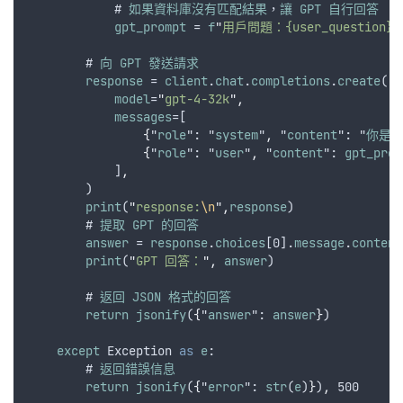
            # 
如果資料庫沒有匹配結果
，
讓
GPT
自行回答
gpt_prompt
 = 
f
"
用戶問題：{user_question}
\
        # 
向
GPT
發送請求
response
 = 
client
.
chat
.
completions
.
create
(
model
=
"
gpt-4-32k
"
,
messages
=[
{
"
role
": "
system
"
,
 "
content
": "
你是
{
"
role
": "
user
"
,
 "
content
": 
gpt_prom
            ]
,
        )
print
(
"
response:
\n
"
,
response
)
        # 
提取
GPT
的回答
answer
 = 
response
.
choices
[0].
message
.
content
print
(
"
GPT 回答：
"
,
answer
)
        # 
返回
JSON
格式的回答
return
jsonify
(
{
"
answer
": 
answer
}
)
except
Exception
as
e
:
        # 
返回錯誤信息
return
jsonify
(
{
"
error
": 
str
(
e
)
}
)
,
 500