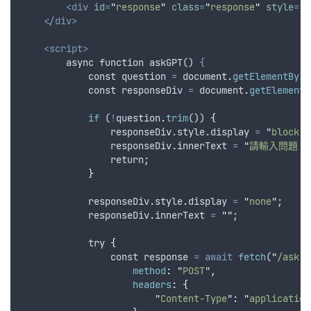
<div
id
=
"
response
"
class
=
"
response
"
style
=
"
d
</div>
<script>
        async function askGPT() 
{
const
question
=
document
.
getElementById
const
responseDiv
=
document
.
getElementB
if
 (
!
question
.
trim
()) 
{
                responseDiv.style.
display
=
"
block
"
;
                responseDiv.
innerText
=
"
請輸入問題！
                return;
}
responseDiv
.
style
.
display
=
"
none
"
;
responseDiv
.
innerText
=
""
;
try
{
                const 
response
=
await
fetch
(
"
/ask
"
,
method
:
"
POST
"
,
headers
:
{
"
Content-Type
"
:
"
application