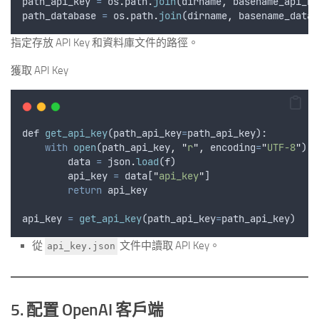
path_api_key
=
os
.
path
.
join
(
dirname
,
basename_api_ke
path_database
=
os
.
path
.
join
(
dirname
,
basename_datab
指定存放 API Key 和資料庫文件的路徑。
獲取 API Key
def
get_api_key
(
path_api_key
=
path_api_key
):
with
open
(
path_api_key
,
"
r
"
,
encoding
=
"
UTF-8
"
) 
a
data
=
json
.
load
(
f
)
api_key
=
data
[
"
api_key
"
]
return
api_key
api_key
=
get_api_key
(
path_api_key
=
path_api_key
)
從
文件中讀取 API Key。
api_key.json
5. 配置 OpenAI 客戶端