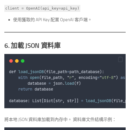
client = OpenAI(api_key=api_key)
使用獲取的 API Key 配置 OpenAI 客戶端。
6. 加載 JSON 資料庫
def
load_jsonDB
(
file_path
=
path_database
):
with
open
(
file_path
,
"
r
"
,
encoding
=
"
utf-8
"
) 
as
 f
database
=
json
.
load
(
f
)
return
database
database
:
List
[
Dict
[
str
,
str
]] 
=
load_jsonDB
(
file_pa
將本地 JSON 資料庫加載到內存中。 資料庫文件結構示例：