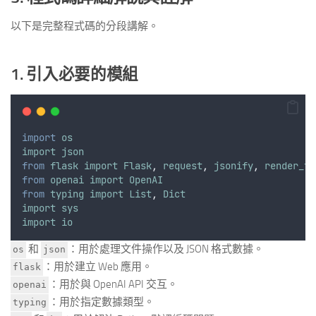
以下是完整程式碼的分段講解。
1. 引入必要的模組
import
os
import
json
from
flask
import
Flask
,
request
,
jsonify
,
render_te
from
openai
import
OpenAI
from
typing
import
List
,
Dict
import
sys
import
io
和
：用於處理文件操作以及 JSON 格式數據。
os
json
：用於建立 Web 應用。
flask
：用於與 OpenAI API 交互。
openai
：用於指定數據類型。
typing