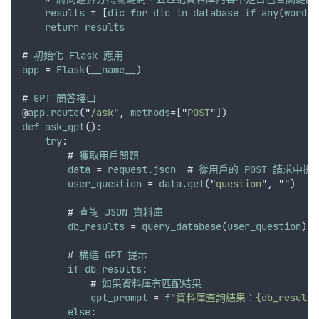
results
 = [
dic
for
dic
in
database
if
any
(
word
i
return
results
# 
初始化
Flask
應用
app
 = 
Flask
(
__name__
)
# 
GPT
問答接口
@
app
.
route
(
"
/ask
"
,
methods
=[
"
POST
"
])
def
ask_gpt
():
try
:
        # 
獲取用戶問題
data
 = 
request
.
json
  # 
從用戶的
POST
請求中提
user_question
 = 
data
.
get
(
"
question
"
,
""
)
        # 
查詢
JSON
資料庫
db_results
 = 
query_database
(
user_question
)
        # 
構造
GPT
提示
if
db_results
:
            # 
如果資料庫有匹配結果
gpt_prompt
 = 
f
"
資料庫查詢結果：{db_results
else
: