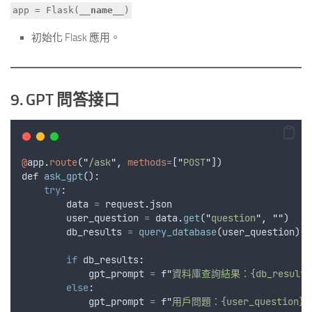
app = Flask(__
name__
)
初始化 Flask 應用。
9. GPT 問答接口
@
app
.
route
(
"
/ask
"
,
methods
=
[
"
POST
"
])
def
ask_gpt
():
try
:
data
=
request
.
json
user_question
=
data
.
get
(
"
question
"
,
""
)
db_results
=
query_database
(
user_question
)
if
 db_results
:
gpt_prompt
=
f
"
資料庫查詢結果：{db_results
else
:
gpt_prompt
=
f
"
用戶問題：{user_question}
\