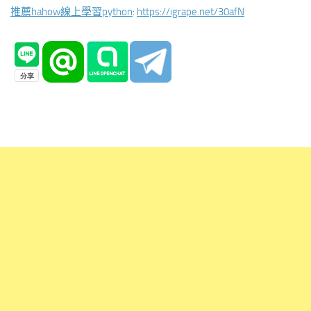
推薦hahow線上學習python
:
https://igrape.net/30afN