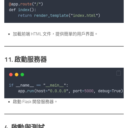
@
app
.
route
(
"
/
"
)
def
index
():
return
render_template
(
"
index.html
"
)
加載前端 HTML 文件，提供簡單的用戶界面。
11. 啟動服務器
if
__name__
==
"
__main__
"
:
app
.
run
(
host
=
"
0.0.0.0
"
,
port
=
5000
,
debug
=
True
)
啟動 Flask 開發服務器。
4. 啟動與測試