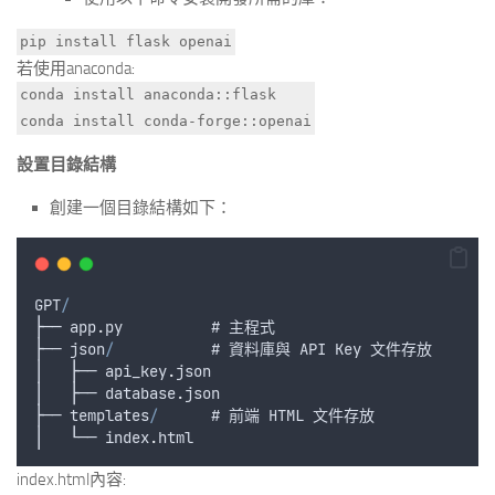
pip install flask openai
若使用anaconda:
conda install anaconda::flask
conda install conda-forge::openai
設置目錄結構
創建一個目錄結構如下：
GPT
/
├── 
app
.
py
          # 
主程式
├── 
json
/
           # 
資料庫與
API
Key
文件存放
│   ├── 
api_key
.
json
│   ├── 
database
.
json
├── 
templates
/
      # 
前端
HTML
文件存放
│   └── 
index
.
html
index.html內容: