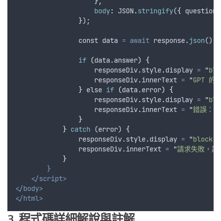
},
body
:
JSON
.
stringify
(
{
question
}
);
                const 
data
=
await
response
.
json
();
if
(
data.answer
)
{
responseDiv
.
style
.
display
=
"
blo
responseDiv
.
innerText
=
"
GPT 的
}
 else 
if
(
data.error
)
{
responseDiv
.
style
.
display
=
"
blo
responseDiv
.
innerText
=
"
錯誤：
\
}
}
catch
 (
error
) 
{
                responseDiv.style.
display
=
"
block
"
;
                responseDiv.
innerText
=
"
請求失敗，請
}
}
</script>
</body>
</html>
3. 程式碼詳細解說與註解