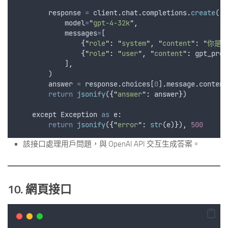
response
=
client
.
chat
.
completions
.
create
(
model
=
"
gpt-4-32k
"
,
messages
=
[
{
"
role
"
:
"
system
"
,
"
content
"
:
"
你是
{
"
role
"
:
"
user
"
,
"
content
"
:
gpt_prom
            ]
,
        )
answer
=
response
.
choices
[
0
]
.
message
.
content
return
jsonify
(
{
"
answer
"
:
answer
}
)
except
Exception
as
 e:
return
jsonify
(
{
"
error
"
:
str
(
e
)
}
)
,
500
該接口處理用戶問題，與 OpenAI API 交互生成答案。
10. 網頁接口