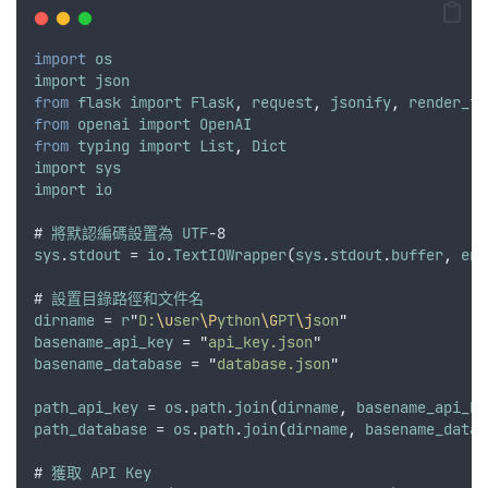
import
os
import
json
from
flask
import
Flask
,
request
,
jsonify
,
render_te
from
openai
import
OpenAI
from
typing
import
List
,
Dict
import
sys
import
io
# 
將默認編碼設置為
UTF
-8
sys
.
stdout
 = 
io
.
TextIOWrapper
(
sys
.
stdout
.
buffer
,
enc
# 
設置目錄路徑和文件名
dirname
 = 
r
"
D:
\u
ser
\P
ython
\G
PT
\j
son
"
basename_api_key
 = 
"
api_key.json
"
basename_database
 = 
"
database.json
"
path_api_key
 = 
os
.
path
.
join
(
dirname
,
basename_api_ke
path_database
 = 
os
.
path
.
join
(
dirname
,
basename_datab
# 
獲取
API
Key