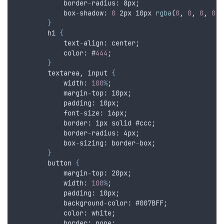
border
-
radius
: 8
px
;
box
-
shadow
: 
0
 2
px
 10
px
rgba
(
0
,
0
,
0
,
0.1
}
        h1 
{
text
-
align
: 
center
;
color
: #
444
;
}
        textarea, input 
{
width
: 
100
%
;
margin
-
top
: 10
px
;
padding
: 10
px
;
font
-
size
: 16
px
;
border
: 1
px
solid
 #
ccc
;
border
-
radius
: 4
px
;
box
-
sizing
: 
border
-
box
;
}
        button 
{
margin
-
top
: 20
px
;
width
: 
100
%
;
padding
: 10
px
;
background
-
color
: #007
BFF
;
color
: 
white
;
border
: 
none
;