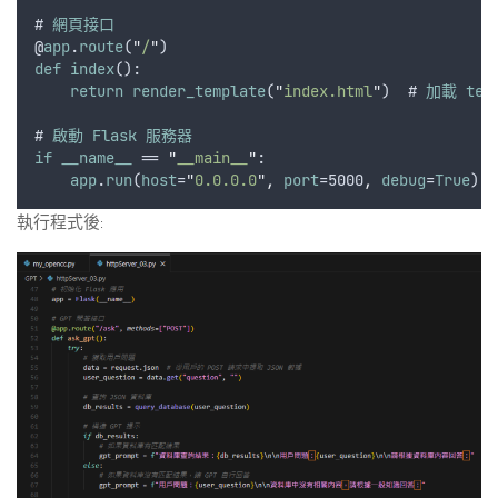
# 
網頁接口
@
app
.
route
(
"
/
"
)
def
index
():
return
render_template
(
"
index.html
"
)  # 
加載
tem
# 
啟動
Flask
服務器
if
__name__
 == 
"
__main__
"
:
app
.
run
(
host
=
"
0.0.0.0
"
,
port
=5000
,
debug
=
True
)
執行程式後: