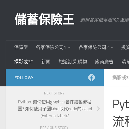
Skip to content
儲蓄保險王
透視各家儲蓄險IRR,
保障型
各家保險公司1
各家保險公司2
投
攝影或3C
新聞
旅遊訂房,購物
廠商廣告
清
FOLLOW:
攝影或3
NEXT STORY
Py
Python: 如何使用graphviz套件繪製流程
圖? 如何使用子圖label取代node的xlabel
(External label)?
流
PREVIOUS STORY