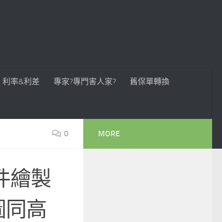
利率&利差
專家?專門害人家?
舊保單轉換
0
MORE
z套件繪製
圖同高