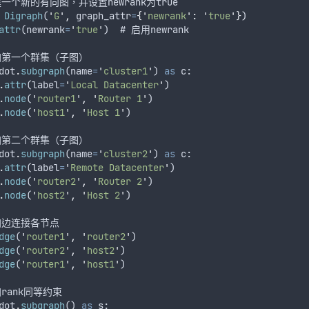
建一个新的有向图
，
并设置newrank为true
Digraph
(
'
G
'
,
graph_attr
=
{
'
newrank
'
:
'
true
'
}
)
attr
(
newrank
=
'
true
'
)  # 
启用newrank
加第一个群集
（
子图
）
dot
.
subgraph
(
name
=
'
cluster1
'
) 
as
 c:
.
attr
(
label
=
'
Local Datacenter
'
)
.
node
(
'
router1
'
,
'
Router 1
'
)
.
node
(
'
host1
'
,
'
Host 1
'
)
加第二个群集
（
子图
）
dot
.
subgraph
(
name
=
'
cluster2
'
) 
as
 c:
.
attr
(
label
=
'
Remote Datacenter
'
)
.
node
(
'
router2
'
,
'
Router 2
'
)
.
node
(
'
host2
'
,
'
Host 2
'
)
加边连接各节点
dge
(
'
router1
'
,
'
router2
'
)
dge
(
'
router2
'
,
'
host2
'
)
dge
(
'
router1
'
,
'
host1
'
)
rank同等约束
dot
.
subgraph
() 
as
 s: