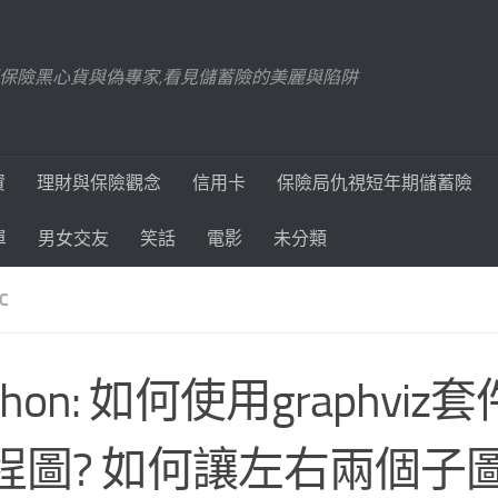
踢爆保險黑心貨與偽專家,看見儲蓄險的美麗與陷阱
資
理財與保險觀念
信用卡
保險局仇視短年期儲蓄險
單
男女交友
笑話
電影
未分類
C
thon: 如何使用graphvi
程圖? 如何讓左右兩個子