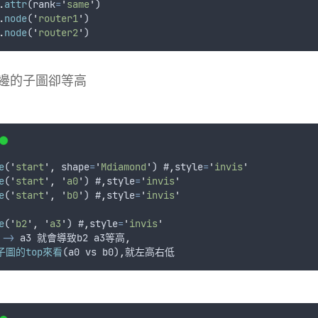
.
attr
(
rank
=
'
same
'
)
.
node
(
'
router1
'
)
.
node
(
'
router2
'
)
邊的子圖卻等高
e
(
'
start
'
,
shape
=
'
Mdiamond
'
) #
,
style
=
'
invis
'
e
(
'
start
'
,
'
a0
'
) #
,
style
=
'
invis
'
e
(
'
start
'
,
'
b0
'
) #
,
style
=
'
invis
'
e
(
'
b2
'
,
'
a3
'
) #
,
style
=
'
invis
'
->
a3
就會導致b2
a3等高
,
子圖的top來看
(
a0
vs
b0
)
,
就左高右低