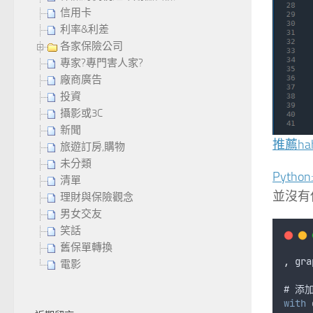
信用卡
利率&利差
各家保險公司
專家?專門害人家?
廠商廣告
投資
攝影或3C
新聞
推薦ha
旅遊訂房,購物
未分類
Pyth
清單
並沒有
理財與保險觀念
男女交友
笑話
舊保單轉換
,
gra
電影
# 
添加
with