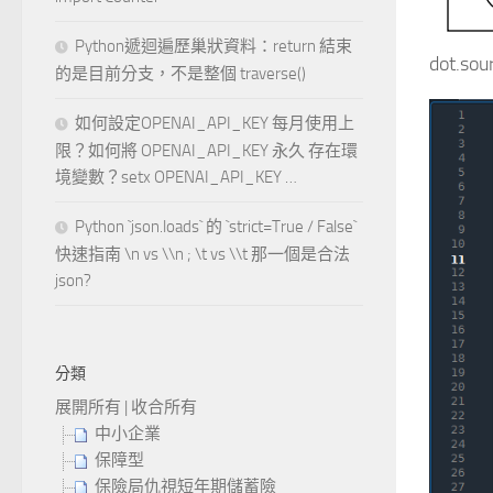
Python遞迴遍歷巢狀資料：return 結束
dot.sou
的是目前分支，不是整個 traverse()
如何設定OPENAI_API_KEY 每月使用上
限？如何將 OPENAI_API_KEY 永久 存在環
境變數？setx OPENAI_API_KEY …
Python `json.loads` 的 `strict=True / False`
快速指南 \n vs \\n ; \t vs \\t 那一個是合法
json?
分類
展開所有
|
收合所有
中小企業
保障型
保險局仇視短年期儲蓄險