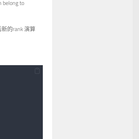
h belong to
活新的rank 演算