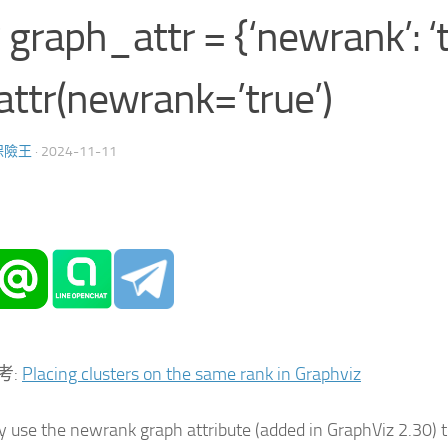
graph_attr = {‘newrank’: ‘t
attr(newrank=’true’)
保險王
·
2024-11-11
考:
Placing clusters on the same rank in Graphviz
 use the newrank graph attribute (added in GraphViz 2.30) t