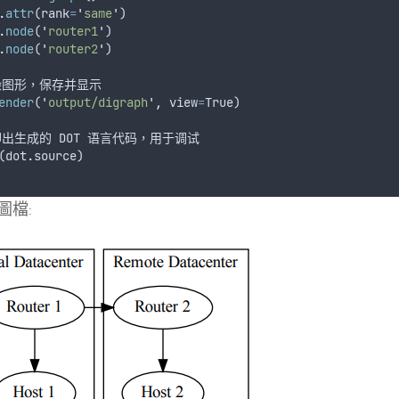
.
attr
(
rank
=
'
same
'
)
.
node
(
'
router1
'
)
.
node
(
'
router2
'
)
染图形
，
保存并显示
ender
(
'
output/digraph
'
,
view
=
True
)
印出生成的
DOT
语言代码
，
用于调试
(
dot
.
source
)
圖檔: