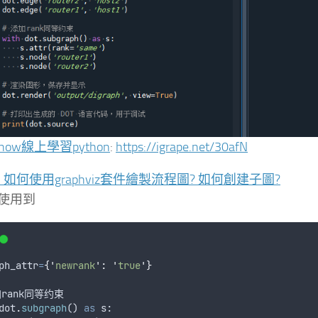
how線上學習python
:
https://igrape.net/30afN
on: 如何使用graphviz套件繪製流程圖? 如何創建子圖?
使用到
ph_attr
=
{
'
newrank
'
:
'
true
'
}
rank同等约束
dot
.
subgraph
() 
as
 s: