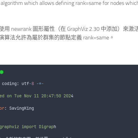
 algorithm which allows defining rank=same for nodes whic
用 newrank 圖形屬性（在 GraphViz 2.30 中添加）來激
演算法允許為屬於群集的節點定義 rank=same。
 coding
:
utf
-
8
-*-
ed on Tue Nov 11 20:47:50 202
4
or
: 
SavingKing
graphviz import Digrap
h