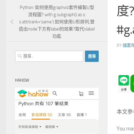
度? 
Python: 如何使用graphviz套件繪製U型
流程圖? with g.subgraph() as s:
s.attr(rank=’same’) 如何使用U形排列,營
#g.
造出node下方有label的效果?取代xlabel
功能
BY
儲蓄
搜
尋
關
鍵
HAHOW
字:
本文參
You may