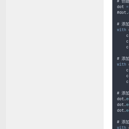
# 
创
dot
=
#
dot
.
# 
添
with
c
c
c
# 
添
with
c
c
c
# 
添
dot
.
e
dot
.
e
dot
.
e
# 
添加
with