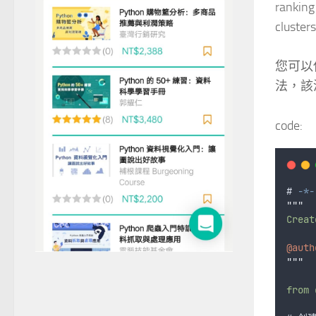
ranking
clusters
您可以使
法，該
code:
# 
-*-
"""
Creat
@auth
"""
from 