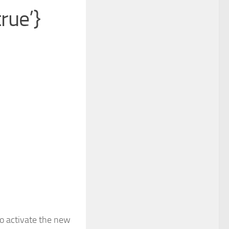
rue’}
o activate the new