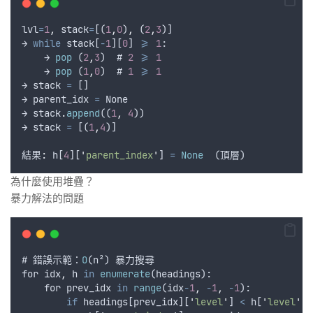
lvl
=
1
,
stack
=
[(
1
,
0
)
,
 (
2
,
3
)]
→ 
while
stack
[
-
1
][
0
] 
>=
1
:
    → 
pop
 (
2
,
3
)  # 
2
>=
1
    → 
pop
 (
1
,
0
)  # 
1
>=
1
→ 
stack
=
 []
→ 
parent_idx
=
None
→ 
stack
.
append
((
1
,
4
))
→ 
stack
=
 [(
1
,
4
)]
結果
:
h
[
4
][
'
parent_index
'
] 
=
None
  (
頂層
)
為什麼使用堆疊？
暴力解法的問題
# 
錯誤示範
：
O
(
n
²) 
暴力搜尋
for
idx
,
h
in
enumerate
(
headings
):
for
prev_idx
in
range
(
idx
-
1
,
-
1
,
-
1
):
if
headings
[
prev_idx
][
'
level
'
] 
<
h
[
'
level
'
]: