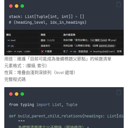
stack
:
List
[
Tuple
[
int
,
int
]] 
=
 []  
# (
heading_level
,
idx_in_headings
)
用途：維護「目前可能成為後續標題父節點」的候選清單
元素格式：(層級, 索引)
性質：堆疊由淺到深排列（level 遞增）
完整程式碼
from
typing
import
List
,
Tuple
def
build_parent_child_relations
(
headings
: 
List
[
dict
"""
    為標題清單建立父子關係（原地修改）
。