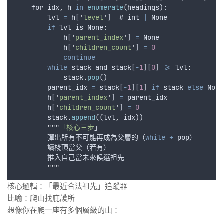
for
idx
,
h
in
enumerate
(
headings
):
lvl
=
h
[
'
level
'
]  # 
int
|
None
if
lvl
is
 None
:
h
[
'
parent_index
'
] 
=
None
h
[
'
children_count
'
] 
=
0
continue
while
stack
and
stack
[
-
1
][
0
] 
>=
 lvl
:
stack
.
pop
()
parent_idx
=
stack
[
-
1
][
1
] 
if
stack
else
None
h
[
'
parent_index
'
] 
=
parent_idx
h
[
'
children_count
'
] 
=
0
stack
.
append
((
lvl
,
idx
))
"""
「核心三步
」
彈出所有不可能再成為父層的
（
while
+
pop
）
讀棧頂當父
（
若有
）
推入自己當未來候選祖先
"""
核心邏輯：「最近合法祖先」追蹤器
比喻：爬山找庇護所
想像你在爬一座有多個層級的山：