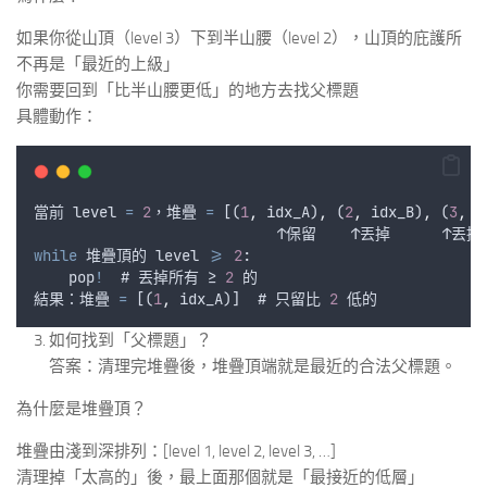
如果你從山頂（level 3）下到半山腰（level 2），山頂的庇護所
不再是「最近的上級」
你需要回到「比半山腰更低」的地方去找父標題
具體動作：
當前
level
=
2
，
堆疊
=
 [(
1
,
idx_A
)
,
 (
2
,
idx_B
)
,
 (
3
,
i
                            ↑
保留
    ↑
丟掉
      ↑
丟掉
while
堆疊頂的
level
>=
2
:
pop
!
  # 
丟掉所有
 ≥ 
2
的
結果
：
堆疊
=
 [(
1
,
idx_A
)]  # 
只留比
2
低的
如何找到「父標題」？
答案：清理完堆疊後，堆疊頂端就是最近的合法父標題。
為什麼是堆疊頂？
堆疊由淺到深排列：[level 1, level 2, level 3, …]
清理掉「太高的」後，最上面那個就是「最接近的低層」