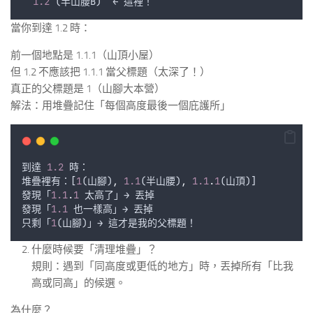
1.2
 (
半山腰B
)  ← 
這裡
！
當你到達 1.2 時：
前一個地點是 1.1.1（山頂小屋）
但 1.2 不應該把 1.1.1 當父標題（太深了！）
真正的父標題是 1（山腳大本營）
解法：用堆疊記住「每個高度最後一個庇護所」
到達
1.2
時
：
堆疊裡有
：[
1
(
山腳
)
,
1.1
(
半山腰
)
,
1.1
.
1
(
山頂
)]
發現
「
1.1
.
1
太高了
」→ 
丟掉
發現
「
1.1
也一樣高
」→ 
丟掉
只剩
「
1
(
山腳
)」→ 
這才是我的父標題
！
什麼時候要「清理堆疊」？
規則：遇到「同高度或更低的地方」時，丟掉所有「比我
高或同高」的候選。
為什麼？