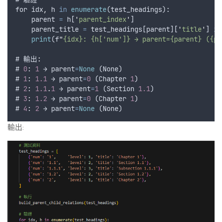
for
idx
,
h
in
enumerate
(
test_headings
):
parent
=
h
[
'
parent_index
'
]
parent_title
=
test_headings
[
parent
][
'
title
'
] 
if
print
(
f
"
{idx}: {h['num']} → parent={parent} ({pa
# 輸出
:
# 
0
: 
1
 → 
parent
=
None
 (
None
)
# 
1
: 
1.1
 → 
parent
=
0
 (
Chapter
1
)
# 
2
: 
1.1
.
1
 → 
parent
=
1
 (
Section
1.1
)
# 
3
: 
1.2
 → 
parent
=
0
 (
Chapter
1
)
# 
4
: 
2
 → 
parent
=
None
 (
None
)
輸出: