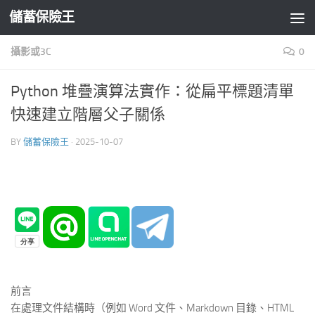
儲蓄保險王
Skip to content
攝影或3C
0
Python 堆疊演算法實作：從扁平標題清單
快速建立階層父子關係
BY
儲蓄保險王
·
2025-10-07
前言
在處理文件結構時（例如 Word 文件、Markdown 目錄、HTML