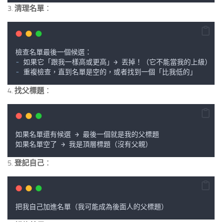
3.
清理名單
：
檢查名單最後一個候選
：
-
如果它
「
跟我一樣高或更高
」→ 
丟掉
！（
它不能當我的上級
）
-
重複檢查
，
直到名單是空的
，
或者找到一個
「
比我低的
」
4.
找父標題
：
如果名單還有候選
 → 
最後一個就是我的父標題
如果名單空了
 → 
我是頂層標題
（
沒有父親
）
5.
登記自己
：
把我自己加進名單
（
我可能成為後面人的父標題
）