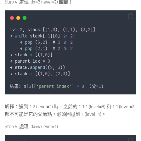
Step 4: 處理 idx=3 (level=2)
關鍵！
lvl
=
2
,
stack
=
[(
1
,
0
)
,
 (
2
,
1
)
,
 (
3
,
2
)]
→ 
while
stack
[
-
1
][
0
] 
>=
2
:
    → 
pop
 (
3
,
2
)  # 
3
>=
2
    → 
pop
 (
2
,
1
)  # 
2
>=
2
→ 
stack
=
 [(
1
,
0
)]
→ 
parent_idx
=
0
→ 
stack
.
append
((
2
,
3
))
→ 
stack
=
 [(
1
,
0
)
,
 (
2
,
3
)]
結果
:
h
[
3
][
'
parent_index
'
] 
=
0
  (
父
=
1
)
解釋：遇到 1.2 (level=2) 時，之前的 1.1.1 (level=3) 和 1.1 (level=2)
都不可能是它的父節點，必須回退到 1 (level=1)。
Step 5: 處理 idx=4 (level=1)