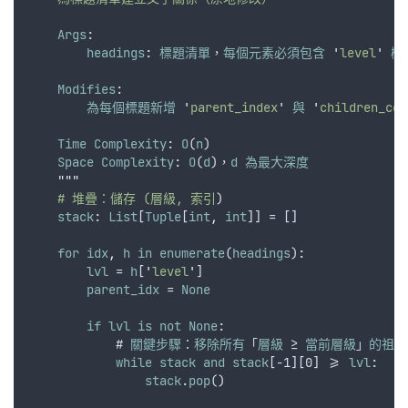
Args
:
headings
: 
標題清單
，
每個元素必須包含
'
level
'
欄
Modifies
:
為每個標題新增
'
parent_index
'
與
'
children_cou
Time
Complexity
: 
O
(
n
)
Space
Complexity
: 
O
(
d
)，
d
為最大深度
"""
    # 堆疊：儲存 (層級, 索引
)
stack
: 
List
[
Tuple
[
int
,
int
]] = []
for
idx
,
h
in
enumerate
(
headings
):
lvl
 = 
h
[
'
level
'
]
parent_idx
 = 
None
if
lvl
is
not
None
:
            # 
關鍵步驟
：
移除所有
「
層級
 ≥ 
當前層級
」
的祖先
while
stack
and
stack
[-1][0] >= 
lvl
:
stack
.
pop
()