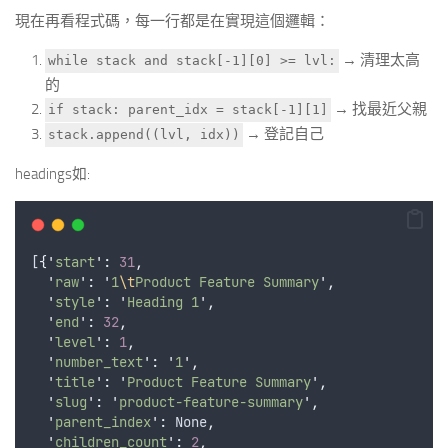
現在再看程式碼，每一行都是在實現這個邏輯：
→ 清理太高
while stack and stack[-1][0] >= lvl:
的
→ 找最近父親
if stack: parent_idx = stack[-1][1]
→ 登記自己
stack.append((lvl, idx))
headings如:
[
{
'
start
'
:
31
,
'
raw
'
:
'
1
\t
Product Feature Summary
'
,
'
style
'
:
'
Heading 1
'
,
'
end
'
:
32
,
'
level
'
:
1
,
'
number_text
'
:
'
1
'
,
'
title
'
:
'
Product Feature Summary
'
,
'
slug
'
:
'
product-feature-summary
'
,
'
parent_index
'
:
None
,
'
children_count
'
:
2
,