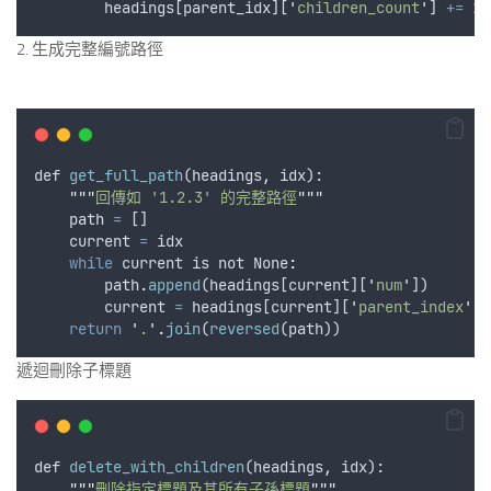
headings
[
parent_idx
][
'
children_count
'
] 
+=
1
2. 生成完整編號路徑
def
get_full_path
(
headings
,
idx
):
"""
回傳如 '1.2.3' 的完整路徑
"""
path
=
 []
current
=
idx
while
current
is
not
 None
:
path
.
append
(
headings
[
current
][
'
num
'
])
current
=
headings
[
current
][
'
parent_index
'
]
return
'
.
'
.
join
(
reversed
(
path
))
遞迴刪除子標題
def
delete_with_children
(
headings
,
idx
):
"""
刪除指定標題及其所有子孫標題
"""