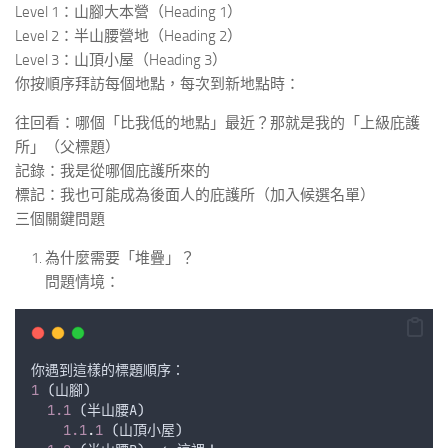
Level 1：山腳大本營（Heading 1）
Level 2：半山腰營地（Heading 2）
Level 3：山頂小屋（Heading 3）
你按順序拜訪每個地點，每次到新地點時：
往回看：哪個「比我低的地點」最近？那就是我的「上級庇護
所」（父標題）
記錄：我是從哪個庇護所來的
標記：我也可能成為後面人的庇護所（加入候選名單）
三個關鍵問題
為什麼需要「堆疊」？
問題情境：
你遇到這樣的標題順序
：
1
 (
山腳
)
1.1
 (
半山腰A
)
1.1
.
1
 (
山頂小屋
)