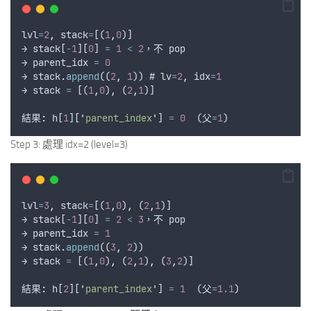
lvl
=
2
,
stack
=
[(
1
,
0
)]
→ 
stack
[
-
1
][
0
] 
=
1
<
2
，
不
pop
→ 
parent_idx
=
0
→ 
stack
.
append
((
2
,
1
)) # 
lv
=
2
,
idx
=
1
→ 
stack
=
 [(
1
,
0
)
,
 (
2
,
1
)]
結果
:
h
[
1
][
'
parent_index
'
] 
=
0
  (
父
=
1
)
Step 3: 處理 idx=2 (level=3)
lvl
=
3
,
stack
=
[(
1
,
0
)
,
 (
2
,
1
)]
→ 
stack
[
-
1
][
0
] 
=
2
<
3
，
不
pop
→ 
parent_idx
=
1
→ 
stack
.
append
((
3
,
2
))
→ 
stack
=
 [(
1
,
0
)
,
 (
2
,
1
)
,
 (
3
,
2
)]
結果
:
h
[
2
][
'
parent_index
'
] 
=
1
  (
父
=
1.1
)