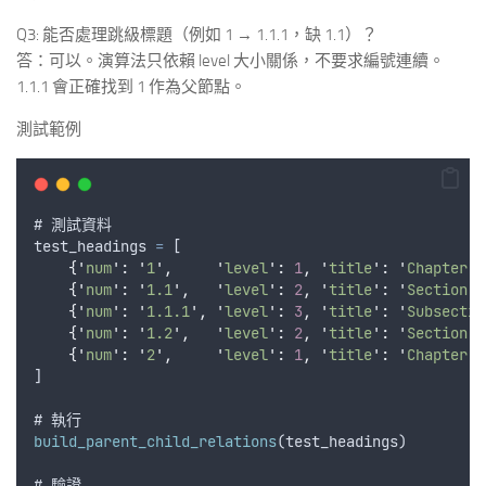
Q3: 能否處理跳級標題（例如 1 → 1.1.1，缺 1.1）？
答：可以。演算法只依賴 level 大小關係，不要求編號連續。
1.1.1 會正確找到 1 作為父節點。
測試範例
# 
測試資料
test_headings
=
 [
{
'
num
'
:
'
1
'
,
'
level
'
:
1
,
'
title
'
:
'
Chapter 1
{
'
num
'
:
'
1.1
'
,
'
level
'
:
2
,
'
title
'
:
'
Section 1
{
'
num
'
:
'
1.1.1
'
,
'
level
'
:
3
,
'
title
'
:
'
Subsectio
{
'
num
'
:
'
1.2
'
,
'
level
'
:
2
,
'
title
'
:
'
Section 1
{
'
num
'
:
'
2
'
,
'
level
'
:
1
,
'
title
'
:
'
Chapter 2
]
# 
執行
build_parent_child_relations
(
test_headings
)
# 
驗證