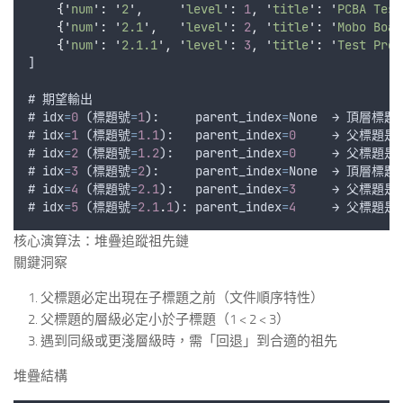
{
'
num
'
:
'
2
'
,
'
level
'
:
1
,
'
title
'
:
'
PCBA Test
{
'
num
'
:
'
2.1
'
,
'
level
'
:
2
,
'
title
'
:
'
Mobo Boar
{
'
num
'
:
'
2.1.1
'
,
'
level
'
:
3
,
'
title
'
:
'
Test Proc
]
# 
期望輸出
# 
idx
=
0
 (
標題號
=
1
):     
parent_index
=
None
  → 
頂層標題
# 
idx
=
1
 (
標題號
=
1.1
):   
parent_index
=
0
     → 
父標題是
# 
idx
=
2
 (
標題號
=
1.2
):   
parent_index
=
0
     → 
父標題是
# 
idx
=
3
 (
標題號
=
2
):     
parent_index
=
None
  → 
頂層標題
# 
idx
=
4
 (
標題號
=
2.1
):   
parent_index
=
3
     → 
父標題是
# 
idx
=
5
 (
標題號
=
2.1
.
1
): 
parent_index
=
4
     → 
父標題是
核心演算法：堆疊追蹤祖先鏈
關鍵洞察
父標題必定出現在子標題之前（文件順序特性）
父標題的層級必定小於子標題（1 < 2 < 3）
遇到同級或更淺層級時，需「回退」到合適的祖先
堆疊結構