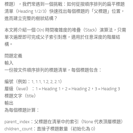
標題），我們常遇到一個挑戰：如何從按順序排列的扁平標題
清單（Heading 1/2/3）快速找出每個標題的「父標題」位置，
進而建立完整的樹狀結構？
本文將介紹一個 O(n) 時間複雜度的堆疊（Stack）演算法，只需
單次遍歷即可完成父子索引對應，適用於任意深度的階層結
構。
問題定義
輸入
一份按文件順序排列的標題清單，每個標題包含：
編號（例如：1, 1.1, 1.2, 2, 2.1）
層級（level）：1 = Heading 1，2 = Heading 2，3 = Heading 3
標題文字（title）
輸出
為每個標題計算：
parent_index：父標題在清單中的索引（None 代表頂層標題）
children_count：直接子標題數量（初始化為 0）