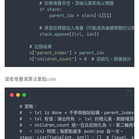
            # 
如果堆疊非空
，
頂端元素即為父標題
if
stack
:
parent_idx
 = 
stack
[-1][1]
            # 
將當前標題加入堆疊
（
可能成為後續標題的父節
stack
.
append
((
lvl
,
idx
))
        # 
記錄結果
h
[
'
parent_index
'
] = 
parent_idx
h
[
'
children_count
'
] = 0  # 
初始化
，
稍後統計
或者堆疊演算法重點code:
    # 
策略
：
    #   
*
lvl
is
None
 → 
不參與樹狀結構
，
parent_index
=
N
    #   
*
lvl
有值
：
彈出所有
>=
lvl
的棧元素
，
剩餘棧頂
（
    #   
*
children_count
統一在此初始化為
0
，
第二輪再聚
    #   
*
O
(
n
) 
時間
；
每節點最多
push
/
pop
各一次
。
    stack
:
List
[
Tuple
[
int
,
int
]] 
=
 []  # (
level
,
idx