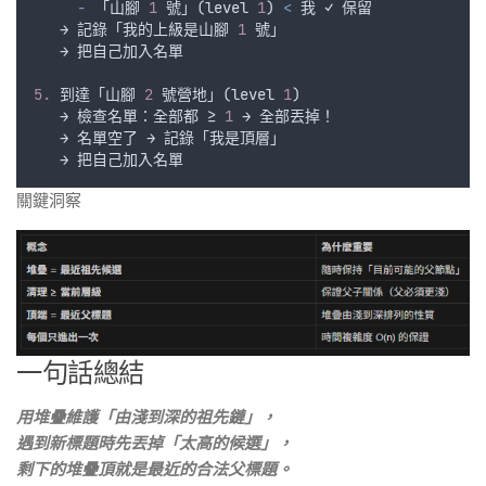
-
 「
山腳
1
號
」(
level
1
) 
<
我
 ✓ 
保留
   → 
記錄
「
我的上級是山腳
1
號
」
   → 
把自己加入名單
5.
到達
「
山腳
2
號營地
」(
level
1
)
   → 
檢查名單
：
全部都
 ≥ 
1
 → 
全部丟掉
！
   → 
名單空了
 → 
記錄
「
我是頂層
」
   → 
把自己加入名單
關鍵洞察
一句話總結
用堆疊維護「由淺到深的祖先鏈」，
遇到新標題時先丟掉「太高的候選」，
剩下的堆疊頂就是最近的合法父標題。