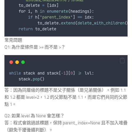
to_delete
=
 [
idx
]
for
i
,
h
in
enumerate
(
headings
):
if
h
[
'
parent_index
'
] 
==
 idx
:
to_delete
.
extend
(
delete_with_children
(
he
return
to_delete
常見問題
Q1: 為什麼條件是 >= 而不是 >？
while
stack
and
stack
[
-
1
][
0
] 
>=
 lvl
:
stack
.
pop
()
答：因為同層級的標題不是父子關係（是兄弟關係）。例如 1.1
和 1.2 都是 level=2，1.2 的父節點不是 1.1，而是它們共同的父節
點 1。
Q2: 如果 level 為 None 會怎樣？
答：程式會跳過該標題，保持 parent_index=None 且不加入堆疊
（避免干擾後續判斷）。