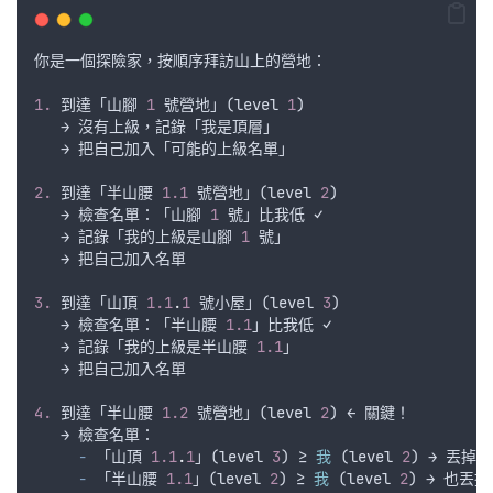
你是一個探險家
，
按順序拜訪山上的營地
：
1.
到達
「
山腳
1
號營地
」(
level
1
)
   → 
沒有上級
，
記錄
「
我是頂層
」
   → 
把自己加入
「
可能的上級名單
」
2.
到達
「
半山腰
1.1
號營地
」(
level
2
)
   → 
檢查名單
：「
山腳
1
號
」
比我低
 ✓
   → 
記錄
「
我的上級是山腳
1
號
」
   → 
把自己加入名單
3.
到達
「
山頂
1.1
.
1
號小屋
」(
level
3
)
   → 
檢查名單
：「
半山腰
1.1
」
比我低
 ✓
   → 
記錄
「
我的上級是半山腰
1.1
」
   → 
把自己加入名單
4.
到達
「
半山腰
1.2
號營地
」(
level
2
) ← 
關鍵
！
   → 
檢查名單
：
-
 「
山頂
1.1
.
1
」(
level
3
) ≥ 
我
 (
level
2
) → 
丟掉
！
-
 「
半山腰
1.1
」(
level
2
) ≥ 
我
 (
level
2
) → 
也丟掉