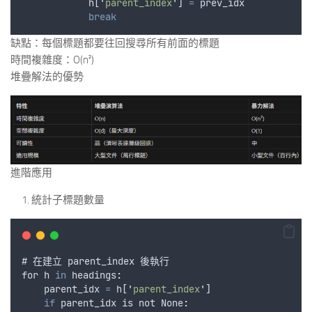
h
[
'
parent_index
'
] 
=
prev_idx
break
缺點：每個標題都要往回搜尋所有前面的標題
時間複雜度：O(n²)
堆疊解法的優勢
進階應用
統計子標題數量
# 
在建立
parent_index
後執行
for
h
in
 headings
:
parent_idx
=
h
[
'
parent_index
'
]
if
parent_idx
is
not
 None
: