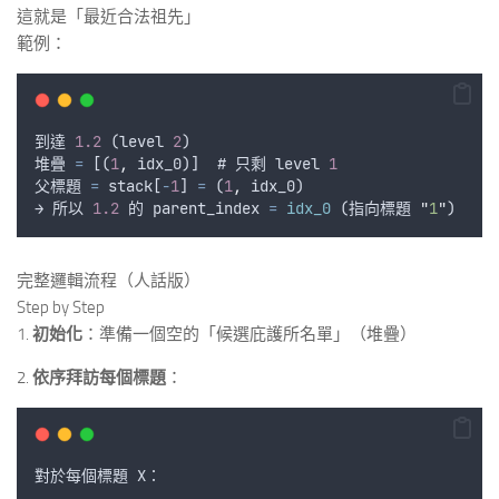
這就是「最近合法祖先」
範例：
到達
1.2
 (
level
2
)
堆疊
=
 [(
1
,
idx_0
)]  # 
只剩
level
1
父標題
=
stack
[
-
1
] 
=
 (
1
,
idx_0
)
→ 
所以
1.2
的
parent_index
=
idx_0
 (
指向標題
"
1
"
)
完整邏輯流程（人話版）
Step by Step
1.
初始化
：準備一個空的「候選庇護所名單」（堆疊）
2.
依序拜訪每個標題
：
對於每個標題
X
：