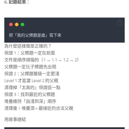
6. 記錄結果
：
把
「
我的父標題是誰
」
寫下來
為什麼這樣做是正確的？
保證 1：父標題一定在前面
文件是順序掃描的（1 → 1.1 → 1.2 → 2）
父標題一定比子標題先出現
保證 2：父標題層級一定更淺
Level 1 才能當 Level 2 的父親
清理掉「太高的」保證這一點
保證 3：找到最近的父標題
堆疊維持「由淺到深」順序
清理後，堆疊頂 = 最接近的合法父親
用故事總結