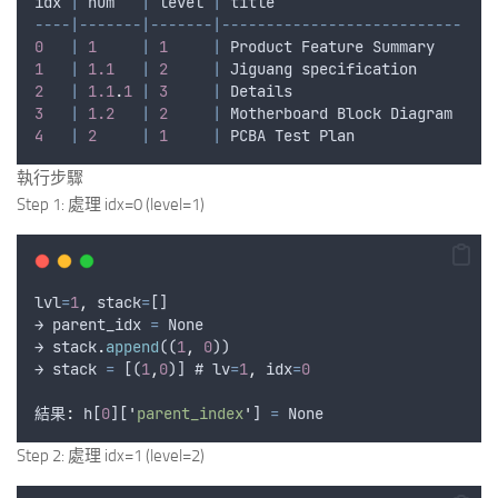
idx
|
num
|
level
|
title
----|-------|-------|---------------------------
0
|
1
|
1
|
Product
Feature
Summary
1
|
1.1
|
2
|
Jiguang
specification
2
|
1.1
.
1
|
3
|
Details
3
|
1.2
|
2
|
Motherboard
Block
Diagram
4
|
2
|
1
|
PCBA
Test
Plan
執行步驟
Step 1: 處理 idx=0 (level=1)
lvl
=
1
,
stack
=
[]
→ 
parent_idx
=
None
→ 
stack
.
append
((
1
,
0
))
→ 
stack
=
 [(
1
,
0
)] # 
lv
=
1
,
idx
=
0
結果
:
h
[
0
][
'
parent_index
'
] 
=
None
Step 2: 處理 idx=1 (level=2)