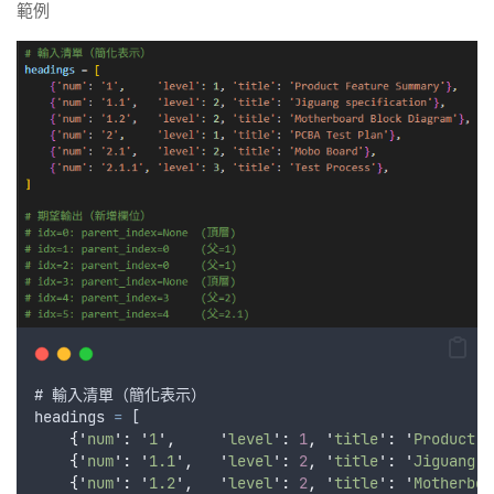
範例
# 
輸入清單
（
簡化表示
）
headings
=
 [
{
'
num
'
:
'
1
'
,
'
level
'
:
1
,
'
title
'
:
'
Product F
{
'
num
'
:
'
1.1
'
,
'
level
'
:
2
,
'
title
'
:
'
Jiguang s
{
'
num
'
:
'
1.2
'
,
'
level
'
:
2
,
'
title
'
:
'
Motherboa