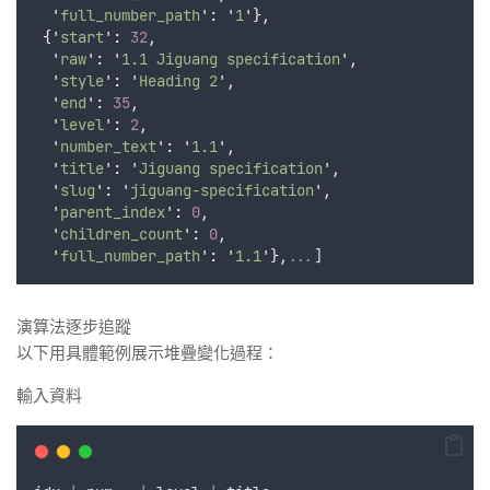
'
full_number_path
'
:
'
1
'
},
{
'
start
'
:
32
,
'
raw
'
:
'
1.1 Jiguang specification
'
,
'
style
'
:
'
Heading 2
'
,
'
end
'
:
35
,
'
level
'
:
2
,
'
number_text
'
:
'
1.1
'
,
'
title
'
:
'
Jiguang specification
'
,
'
slug
'
:
'
jiguang-specification
'
,
'
parent_index
'
:
0
,
'
children_count
'
:
0
,
'
full_number_path
'
:
'
1.1
'
},
...
]
演算法逐步追蹤
以下用具體範例展示堆疊變化過程：
輸入資料