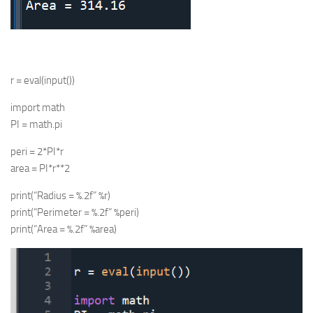
r = eval(input())
import math
PI = math.pi
peri = 2*PI*r
area = PI*r**2
print(“Radius = %.2f” %r)
print(“Perimeter = %.2f” %peri)
print(“Area = %.2f” %area)