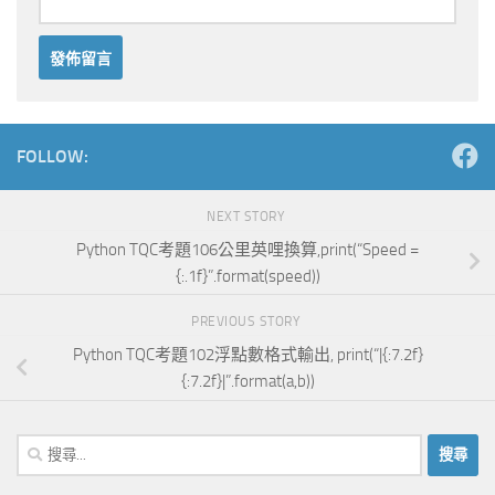
Alternative:
FOLLOW:
NEXT STORY
Python TQC考題106公里英哩換算,print(“Speed =
{:.1f}”.format(speed))
PREVIOUS STORY
Python TQC考題102浮點數格式輸出, print(“|{:7.2f}
{:7.2f}|”.format(a,b))
搜
尋