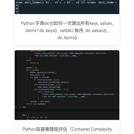
Python:字典dict()如何一次讀出所有keys, values,
items? dic.keys() ; set(dic) 無序; dic.values() ;
dic.items()
Python容器複雜度評估（Container Complexity