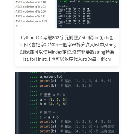
Python TQC考題802 字元對應,ASCII碼ord(), chr(),
list(str)會把字串的每一個字母拆分進入list中,string
跟list都可以使用index定位,沒有非要將string轉為
list, for i in str: i 也可以依序代入str的每一個chr