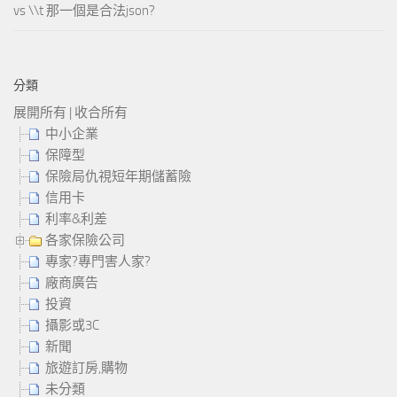
vs \\t 那一個是合法json?
分類
展開所有
|
收合所有
中小企業
保障型
保險局仇視短年期儲蓄險
信用卡
利率&利差
各家保險公司
專家?專門害人家?
廠商廣告
投資
攝影或3C
新聞
旅遊訂房,購物
未分類