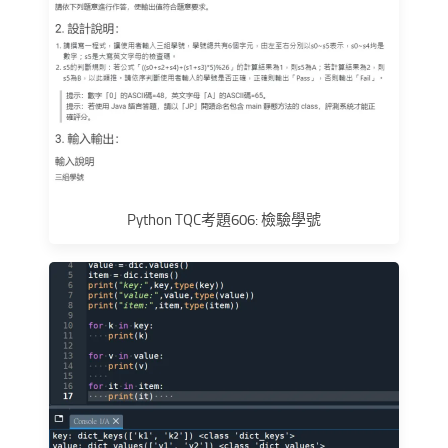
Python TQC考題606: 檢驗學號