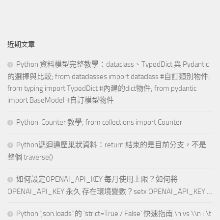
近期文章
Python 資料模型完整教學：dataclass、TypedDict 與 Pydantic
的選擇與比較; from dataclasses import dataclass #自訂類別物件;
from typing import TypedDict #內建的dict物件; from pydantic
import BaseModel #自訂模型物件
Python: Counter 教學; from collections import Counter
Python遞迴遍歷巢狀資料：return 結束的是目前分支，不是
整個 traverse()
如何設定OPENAI_API_KEY 每月使用上限？如何將
OPENAI_API_KEY 永久 存在環境變數？setx OPENAI_API_KEY …
Python `json.loads` 的 `strict=True / False` 快速指南 \n vs \\n ; \t