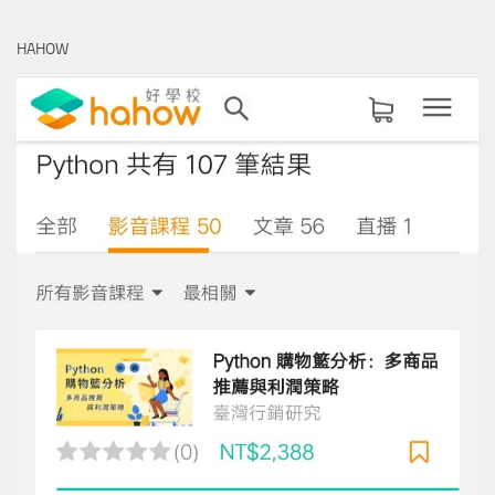
關
鍵
HAHOW
字: