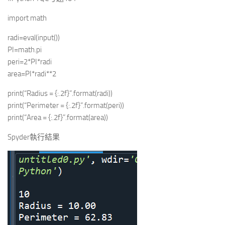
import math
radi=eval(input())
PI=math.pi
peri=2*PI*radi
area=PI*radi**2
print(“Radius = {:.2f}”.format(radi))
print(“Perimeter = {:.2f}”.format(peri))
print(“Area = {:.2f}”.format(area))
Spyder執行結果