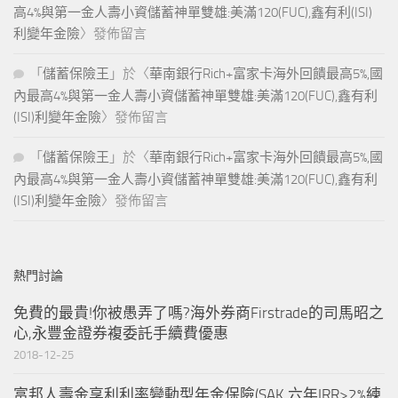
高4%與第一金人壽小資儲蓄神單雙雄:美滿120(FUC),鑫有利(ISI)
利變年金險
〉發佈留言
「
儲蓄保險王
」於〈
華南銀行Rich+富家卡海外回饋最高5%,國
內最高4%與第一金人壽小資儲蓄神單雙雄:美滿120(FUC),鑫有利
(ISI)利變年金險
〉發佈留言
「
儲蓄保險王
」於〈
華南銀行Rich+富家卡海外回饋最高5%,國
內最高4%與第一金人壽小資儲蓄神單雙雄:美滿120(FUC),鑫有利
(ISI)利變年金險
〉發佈留言
熱門討論
免費的最貴!你被愚弄了嗎?海外券商Firstrade的司馬昭之
心,永豐金證券複委託手續費優惠
2018-12-25
富邦人壽金享利利率變動型年金保險(SAK,六年IRR>2%練