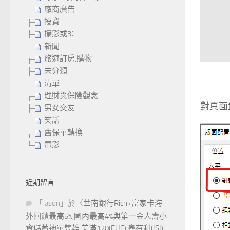
廠商廣告
投資
攝影或3C
新聞
旅遊訂房,購物
未分類
清單
理財與保險觀念
對頁面
男女交友
笑話
舊保單轉換
電影
近期留言
「
Jason
」於〈
華南銀行Rich+富家卡海
外回饋最高5%,國內最高4%與第一金人壽小
資儲蓄神單雙雄:美滿120(FUC),鑫有利(ISI)