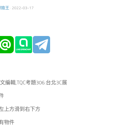
保險王
·
2022-03-17
圖文編輯,TQC考題306:台北3C展
件
左上方滑到右下方
有物件