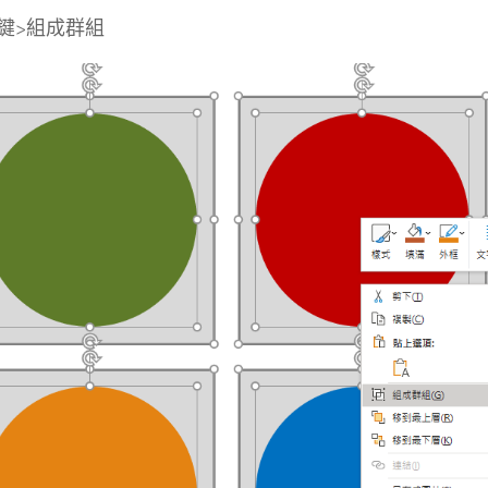
鍵>組成群組