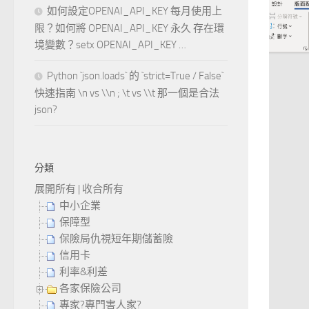
如何設定OPENAI_API_KEY 每月使用上
限？如何將 OPENAI_API_KEY 永久 存在環
境變數？setx OPENAI_API_KEY …
Python `json.loads` 的 `strict=True / False`
快速指南 \n vs \\n ; \t vs \\t 那一個是合法
json?
分類
展開所有
|
收合所有
中小企業
保障型
保險局仇視短年期儲蓄險
信用卡
利率&利差
各家保險公司
專家?專門害人家?