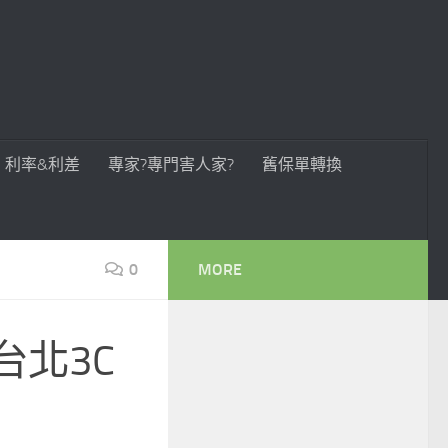
利率&利差
專家?專門害人家?
舊保單轉換
0
MORE
:台北3C