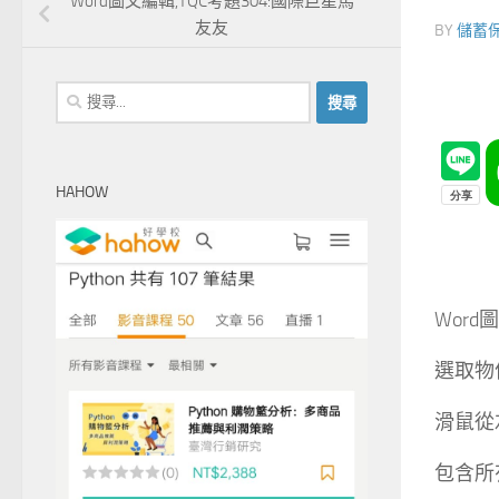
Word圖文編輯,TQC考題304:國際巨星馬
友友
BY
儲蓄
搜
尋
關
鍵
HAHOW
字:
Word
選取物
滑鼠從
包含所