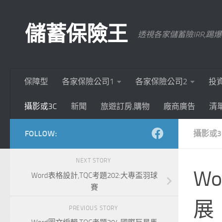
Skip to content
儲蓄保險王
透視各家儲蓄險IRR,
保障型
各家保險公司1
各家保險公司2
投
攝影或3C
新聞
旅遊訂房,購物
廠商廣告
清
FOLLOW:
攝影或3
NEXT STORY
Wo
Word表格設計,TQC考題202:大專盃羽球
賽
展
PREVIOUS STORY