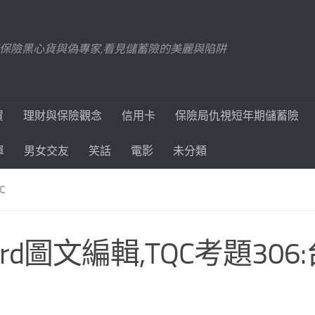
踢爆保險黑心貨與偽專家,看見儲蓄險的美麗與陷阱
資
理財與保險觀念
信用卡
保險局仇視短年期儲蓄險
單
男女交友
笑話
電影
未分類
C
rd圖文編輯,TQC考題306