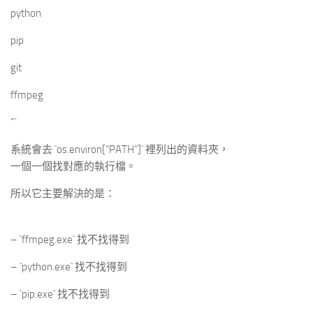
python
pip
git
ffmpeg
“`
系統會去 `os.environ[“PATH”]` 裡列出的資料夾，
一個一個找對應的執行檔。
所以它主要解決的是：
– `ffmpeg.exe` 找不找得到
– `python.exe` 找不找得到
– `pip.exe` 找不找得到