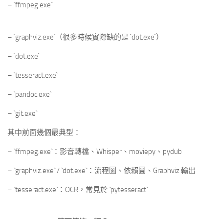
– `ffmpeg.exe`
– `graphviz.exe`（很多時候實際缺的是 `dot.exe`）
– `dot.exe`
– `tesseract.exe`
– `pandoc.exe`
– `git.exe`
其中前面幾個最典型：
– `ffmpeg.exe`：影音轉檔、Whisper、moviepy、pydub
– `graphviz.exe` / `dot.exe`：流程圖、依賴圖、Graphviz 輸出
– `tesseract.exe`：OCR，常見於 `pytesseract`