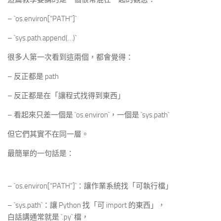
– `os.environ[“PATH”]`
– `sys.path.append(…)`
很多人第一次看到這兩個，都會覺得：
– 反正都是 path
– 反正都是在「讓程式找得到東西」
– 看起來只差一個是 `os.environ`，一個是 `sys.path`
但它們其實不在同一層。
最簡單的一句話是：
– `os.environ[“PATH”]`：讓作業系統找「可執行檔」
– `sys.path`：讓 Python 找「可 import 的東西」，
白話講通常就是 `.py` 檔，