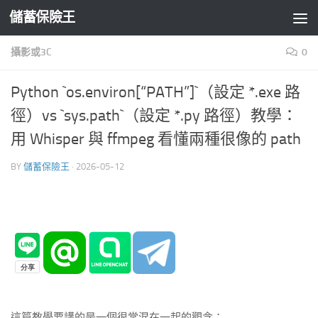
儲蓄保險王
Skip to content
攝影或3C
0
Python `os.environ[“PATH”]`（設定 *.exe 路
徑）vs `sys.path`（設定 *.py 路徑）教學：
用 Whisper 與 ffmpeg 看懂兩種很像的 path
BY
儲蓄保險王
·
2026-05-12
這篇教學要講的是一個很常混在一起的觀念：