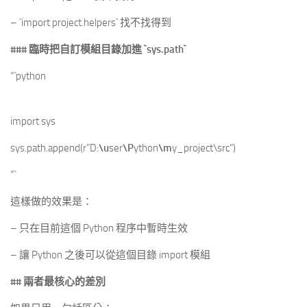
– `import project.helpers` 找不找得到
### 臨時把自訂模組目錄加進
`sys.path`
“`python
import sys
sys.path.append(r”D:
\u
ser
\P
ython
\m
y_project\src”)
“`
這樣做的效果是：
– 只在目前這個 Python 程序中暫時生效
– 讓 Python 之後可以從這個目錄 import 模組
## 兩者最核心的差別