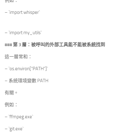
例如：
– `import whisper`
– `import my_utils`
### 第 3 層：被呼叫的外部工具能不能被系統找到
這一層常和：
– `os.environ[“PATH”]`
– 系統環境變數 PATH
有關。
例如：
– `ffmpeg.exe`
– `git.exe`