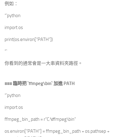
例如：
“`python
import os
print(os.environ[“PATH”])
“`
你看到的通常會是一大串資料夾路徑。
### 臨時把
`ffmpeg\bin`
加進 PATH
“`python
import os
ffmpeg_bin_path = r”C:
\f
fmpeg\bin”
os.environ[“PATH”] = ffmpeg_bin_path + os.pathsep +