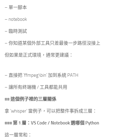
– 單一腳本
– notebook
– 臨時測試
– 你知道某個外部工具只差最後一步路徑沒接上
但如果是正式環境，通常更建議：
– 直接把 `ffmpeg\bin` 加到系統 PATH
– 讓所有終端機 / 工具都能共用
## 這個例子裡的三層關係
拿 `whisper` 當例子，可以把整件事拆成三層：
### 第 1 層：VS Code / Notebook 選哪個 Python
這一層常和：