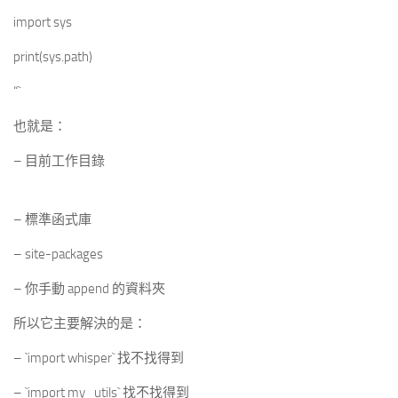
import sys
print(sys.path)
“`
也就是：
– 目前工作目錄
– 標準函式庫
– site-packages
– 你手動 append 的資料夾
所以它主要解決的是：
– `import whisper` 找不找得到
– `import my_utils` 找不找得到