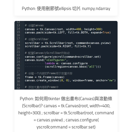
Python: 使用刪節號ellipsis 切片 numpy.ndarray
Python: 如何用tkinter 做出畫布(Canvas)與滾動條
(Scrollbar)? canvas = tk.Canvas(root, width=400,
height=300) ; scrollbar = tk.Scrollbar(root, command
= canvas.yview) ; canvas.configure(
yscrollcommand = scrollbar.set)