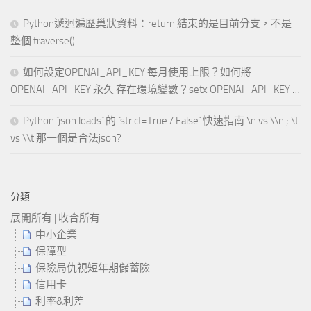
Python遞迴遍歷巢狀資料：return 結束的是目前分支，不是
整個 traverse()
如何設定OPENAI_API_KEY 每月使用上限？如何將
OPENAI_API_KEY 永久 存在環境變數？setx OPENAI_API_KEY …
Python `json.loads` 的 `strict=True / False` 快速指南 \n vs \\n ; \t
vs \\t 那一個是合法json?
分類
展開所有
|
收合所有
中小企業
保障型
保險局仇視短年期儲蓄險
信用卡
利率&利差