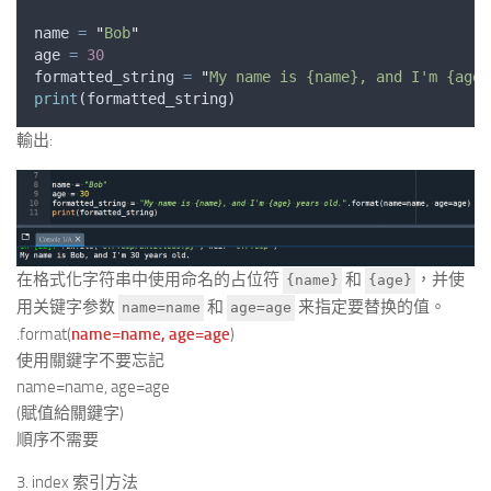
name
=
"
Bob
"
age
=
30
formatted_string
=
"
My name is {name}, and I'm {age}
print
(
formatted_string
)
輸出:
在格式化字符串中使用命名的占位符
和
，并使
{name}
{age}
用关键字参数
和
来指定要替换的值。
name=name
age=age
.format(
name=name, age=age
)
使用關鍵字不要忘記
name=name, age=age
(賦值給關鍵字)
順序不需要
3. index 索引方法