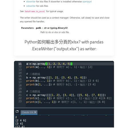
Python如何輸出多分頁的xlsx? with pandas
.ExcelWriter ("output.xlsx") as writer: