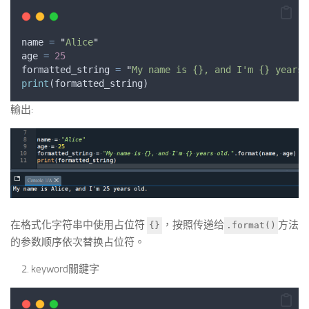
name
=
"
Alice
"
age
=
25
formatted_string
=
"
My name is {}, and I'm {} years 
print
(
formatted_string
)
輸出:
在格式化字符串中使用占位符
，按照传递给
方法
{}
.format()
的参数顺序依次替换占位符。
keyword關鍵字