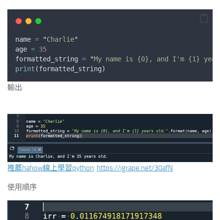
name
=
"
Charlie
"
age
=
35
formatted_string
=
"
My name is {0}, and I'm {1} year
print
(
formatted_string
)
輸出:
推薦hahow線上學習python
:
https://igrape.net/30afN
使用順序