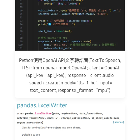
Python使用OpenAI API文字轉語音(Text To Speech,
TTS) : from openai import OpenAI ; client = OpenAI
(api_key = api_key) ; response = client .audio
.speech .create( model= "tts-1-hd", input=
text_content, response_format= "mp3")