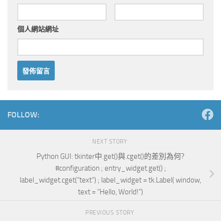
個人網站網址
Alternative:
FOLLOW:
NEXT STORY
Python GUI: tkinter中.get()與.cget()的差別為何?
#configuration ; entry_widget.get() ;
label_widget.cget(“text”) ; label_widget = tk.Label( window,
text = “Hello, World!”)
PREVIOUS STORY