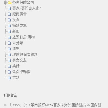
各家保險公司
專家?專門害人家?
廠商廣告
投資
攝影或3C
新聞
旅遊訂房,購物
未分類
清單
理財與保險觀念
男女交友
笑話
舊保單轉換
電影
近期留言
「
Jason
」於〈
華南銀行Rich+富家卡海外回饋最高5%,國內最