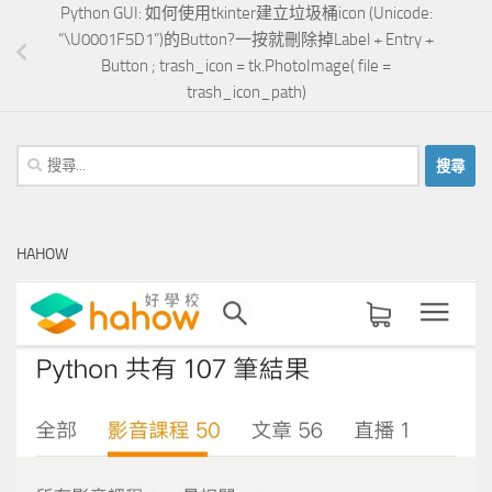
Python GUI: 如何使用tkinter建立垃圾桶icon (Unicode:
“\U0001F5D1”)的Button?一按就刪除掉Label + Entry +
Button ; trash_icon = tk.PhotoImage( file =
trash_icon_path)
搜
尋
關
鍵
HAHOW
字: