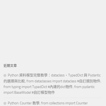
近期文章
Python 資料模型完整教學：dataclass、TypedDict 與 Pydantic
的選擇與比較; from dataclasses import dataclass #自訂類別物件;
from typing import TypedDict #內建的dict物件; from pydantic
import BaseModel #自訂模型物件
Python: Counter 教學; from collections import Counter