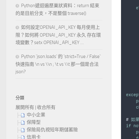
Python遞迴遍歷巢狀資料：return 結束
e
的是目前分支，不是整個 traverse()
     
如何設定OPENAI_API_KEY 每月使用上
限？如何將 OPENAI_API_KEY 永久 存在環
     
境變數？setx OPENAI_API_KEY …
Python `json.loads` 的 `strict=True / False`
快速指南 \n vs \\n ; \t vs \\t 那一個是合法
json?
excep
分類
p
c
展開所有
|
收合所有
中小企業
# 
如
保障型
if
no
保險局仇視短年期儲蓄險
p
信用卡
f