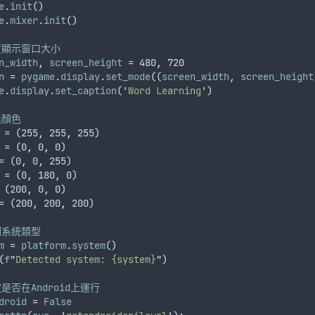
e
.
init
()
e
.
mixer
.
init
()
置顯示窗口大小
n_width
,
screen_height
 = 480
,
 720
n
 = 
pygame
.
display
.
set_mode
((
screen_width
,
screen_height
e
.
display
.
set_caption
(
'
Word Learning
'
)
義顏色
 = (255
,
 255
,
 255)
 = (0
,
 0
,
 0)
= (0
,
 0
,
 255)
 = (0
,
 180
,
 0)
 (200
,
 0
,
 0)
= (200
,
 200
,
 200)
測系統類型
m
 = 
platform
.
system
()
(
f
"
Detected system: {system}
"
)
是否在Android上運行
droid
 = 
False