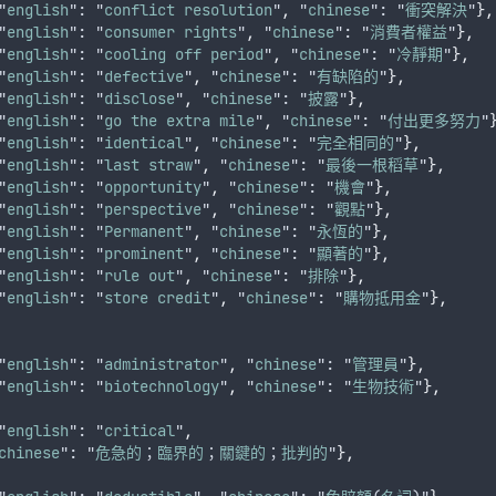
"
english
": "
conflict
resolution
"
,
 "
chinese
": "
衝突解決
"
},
"
english
": "
consumer
rights
"
,
 "
chinese
": "
消費者權益
"
},
"
english
": "
cooling
off
period
"
,
 "
chinese
": "
冷靜期
"
},
"
english
": "
defective
"
,
 "
chinese
": "
有缺陷的
"
},
"
english
": "
disclose
"
,
 "
chinese
": "
披露
"
},
"
english
": "
go
the
extra
mile
"
,
 "
chinese
": "
付出更多努力
"
"
english
": "
identical
"
,
 "
chinese
": "
完全相同的
"
},
"
english
": "
last
straw
"
,
 "
chinese
": "
最後一根稻草
"
},
"
english
": "
opportunity
"
,
 "
chinese
": "
機會
"
},
"
english
": "
perspective
"
,
 "
chinese
": "
觀點
"
},
"
english
": "
Permanent
"
,
 "
chinese
": "
永恆的
"
},
"
english
": "
prominent
"
,
 "
chinese
": "
顯著的
"
},
"
english
": "
rule
out
"
,
 "
chinese
": "
排除
"
},
"
english
": "
store
credit
"
,
 "
chinese
": "
購物抵用金
"
},
"
english
": "
administrator
"
,
 "
chinese
": "
管理員
"
},
"
english
": "
biotechnology
"
,
 "
chinese
": "
生物技術
"
},
"
english
": "
critical
"
,
chinese
": "
危急的
；
臨界的
；
關鍵的
；
批判的
"
},