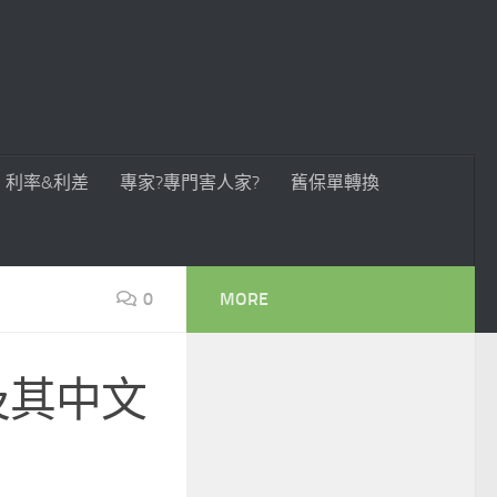
利率&利差
專家?專門害人家?
舊保單轉換
0
MORE
詞及其中文