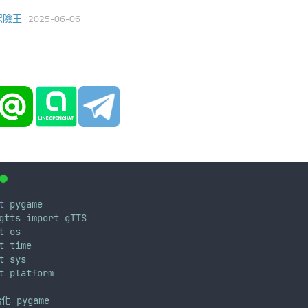
保險王
·
2025-06-06
t
pygame
gtts
import
gTTS
t
os
t
time
t
sys
t
platform
始化
pygame