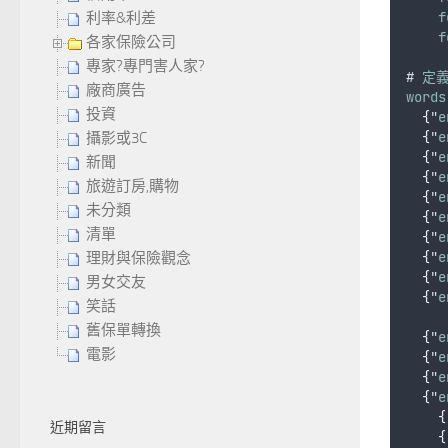
f
利率&利差
f
各家保險公司
專家?專門害人家?
# 
定
廠商廣告
words
投資
{
"
e
{
"
e
攝影或3C
{
"
e
新聞
{
"
e
旅遊訂房,購物
{
"
e
未分類
{
"
e
清單
{
"
e
{
"
e
理財與保險觀念
{
"
e
男女交友
{
"
e
笑話
舊保單轉換
{
"
e
電影
{
"
e
{
"
e
{
"
e
{
近期留言
{