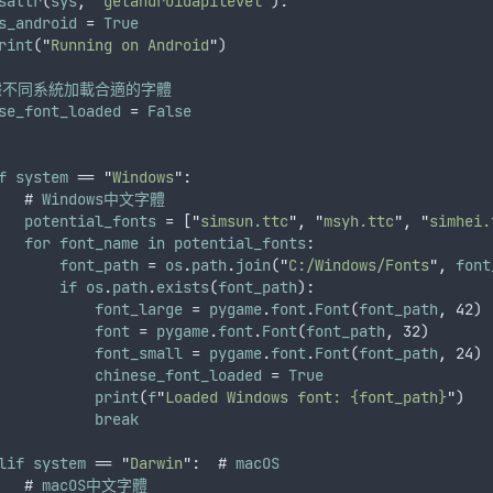
sattr
(
sys
,
'
getandroidapilevel
'
):
s_android
 = 
True
rint
(
"
Running on Android
"
)
據不同系統加載合適的字體
se_font_loaded
 = 
False
f
system
 == 
"
Windows
"
:
   # 
Windows中文字體
potential_fonts
 = [
"
simsun.ttc
"
,
"
msyh.ttc
"
,
"
simhei.
for
font_name
in
potential_fonts
:
font_path
 = 
os
.
path
.
join
(
"
C:/Windows/Fonts
"
,
font
if
os
.
path
.
exists
(
font_path
):
font_large
 = 
pygame
.
font
.
Font
(
font_path
,
 42)
font
 = 
pygame
.
font
.
Font
(
font_path
,
 32)
font_small
 = 
pygame
.
font
.
Font
(
font_path
,
 24)
chinese_font_loaded
 = 
True
print
(
f
"
Loaded Windows font: {font_path}
"
)
break
lif
system
 == 
"
Darwin
"
:  # 
macOS
   # 
macOS中文字體