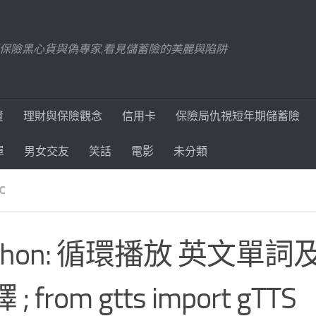
踢爆保險黑心貨與偽專家,看見儲蓄險的美麗與陷阱
資
理財與保險觀念
信用卡
保險局仇視短年期儲蓄險
單
男女交友
笑話
電影
未分類
C
ython: 循環播放 英文單
; from gtts import gTTS