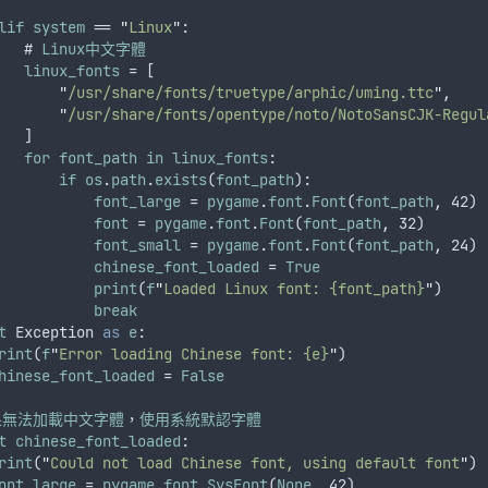
lif
system
 == 
"
Linux
"
:
   # 
Linux中文字體
linux_fonts
 = [
"
/usr/share/fonts/truetype/arphic/uming.ttc
"
,
"
/usr/share/fonts/opentype/noto/NotoSansCJK-Regul
   ]
for
font_path
in
linux_fonts
:
if
os
.
path
.
exists
(
font_path
):
font_large
 = 
pygame
.
font
.
Font
(
font_path
,
 42)
font
 = 
pygame
.
font
.
Font
(
font_path
,
 32)
font_small
 = 
pygame
.
font
.
Font
(
font_path
,
 24)
chinese_font_loaded
 = 
True
print
(
f
"
Loaded Linux font: {font_path}
"
)
break
t
Exception
as
e
:
rint
(
f
"
Error loading Chinese font: {e}
"
)
hinese_font_loaded
 = 
False
果無法加載中文字體
，
使用系統默認字體
t
chinese_font_loaded
:
rint
(
"
Could not load Chinese font, using default font
"
)
ont_large
 = 
pygame
.
font
.
SysFont
(
None
,
 42)