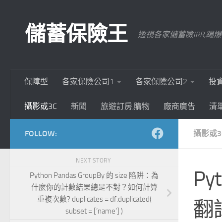
Skip to content
儲蓄保險王
透視各家儲蓄險IRR,
保障型
各家保險公司1
各家保險公司2
投
攝影或3C
新聞
旅遊訂房,購物
廠商廣告
清
FOLLOW:
攝影或3
NEXT STORY
P
Python Pandas GroupBy 的 size 陷阱：為
什麼你的計數結果總是不對？如何計算
重複次數? duplicates = df.duplicated(
翻譯 
subset = [‘name’] )