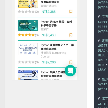
pygam
pygam
# 
設
scree
scree
pygam
# 
定
WHITE
BLACK
BLUE
 
GREEN
RED
 =
GRAY
 
# 
檢
syste
print
# 
確定
is_an