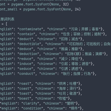
ont
 = 
pygame
.
font
.
SysFont
(
None
,
 32)
ont_small
 = 
pygame
.
font
.
SysFont
(
None
,
 24)
義單詞列表
 = [
nglish
": "
contaminate
"
,
 "
chinese
": "
污染
；
弄髒
；
毒害
"
},
nglish
": "
contain
"
,
 "
chinese
": "
包含
；
容納
；
控制
；
遏制
"
},
nglish
": "
deduct
"
,
 "
chinese
": "
扣除
；
減去
"
},
nglish
": "
deductible
"
,
 "
chinese
": "
可扣除的
；
可抵稅的
；
自負
nglish
": "
deduce
"
,
 "
chinese
": "
推論
；
推斷
"
},
nglish
": "
deduction
"
,
 "
chinese
": "
扣除
(
額
)；
推論
；
演繹
"
},
nglish
": "
reduce
"
,
 "
chinese
": "
減少
；
降低
"
},
nglish
": "
induce
"
,
 "
chinese
": "
引起
；
導致
；
誘發
"
},
nglish
": "
seduce
"
,
 "
chinese
": "
引誘
；
誘惑
"
},
nglish
": "
conduct
"
,
 "
chinese
": "
執行
；
指揮
；
行為
"
},
nglish
": "
roast
"
,
 "
chinese
": "
烘烤
；
吐槽
"
},
nglish
": "
coast
"
,
 "
chinese
": "
海岸
；
滑行
"
},
nglish
": "
toast
"
,
 "
chinese
": "
吐司
；
敬酒
"
},
nglish
": "
boast
"
,
 "
chinese
": "
吹噓
"
},
"
english
": "
clarify
"
,
 "
chinese
": "
闡明
"
},
"
english
": "
condition
"
,
 "
chinese
": "
條件
"
},