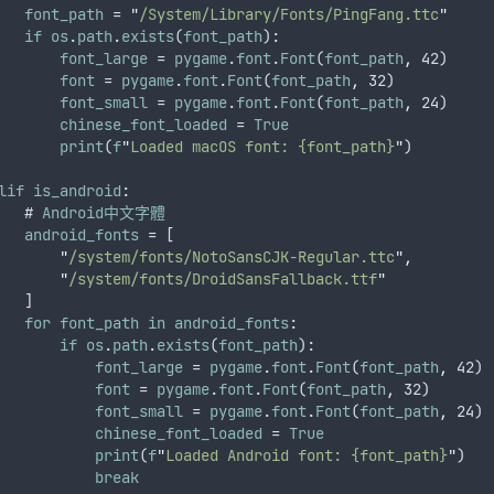
font_path
 = 
"
/System/Library/Fonts/PingFang.ttc
"
if
os
.
path
.
exists
(
font_path
):
font_large
 = 
pygame
.
font
.
Font
(
font_path
,
 42)
font
 = 
pygame
.
font
.
Font
(
font_path
,
 32)
font_small
 = 
pygame
.
font
.
Font
(
font_path
,
 24)
chinese_font_loaded
 = 
True
print
(
f
"
Loaded macOS font: {font_path}
"
)
lif
is_android
:
   # 
Android中文字體
android_fonts
 = [
"
/system/fonts/NotoSansCJK-Regular.ttc
"
,
"
/system/fonts/DroidSansFallback.ttf
"
   ]
for
font_path
in
android_fonts
:
if
os
.
path
.
exists
(
font_path
):
font_large
 = 
pygame
.
font
.
Font
(
font_path
,
 42)
font
 = 
pygame
.
font
.
Font
(
font_path
,
 32)
font_small
 = 
pygame
.
font
.
Font
(
font_path
,
 24)
chinese_font_loaded
 = 
True
print
(
f
"
Loaded Android font: {font_path}
"
)
break