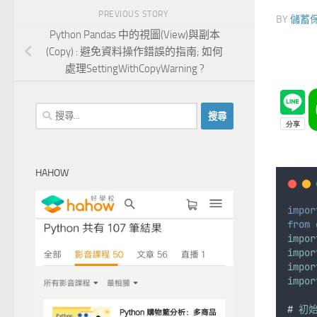
PREVIOUS STORY
BY
儲蓄
Python Pandas 中的視圖(View)與副本
(Copy) : 避免資料操作錯誤的指南; 如何
處理SettingWithCopyWarning ?
搜
尋
關
鍵
HAHOW
字:
impor
from
impor
impor
impor
impor
# 
初