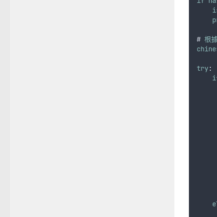
if
ha
i
p
# 
根
chine
try
:
i
     
e
     