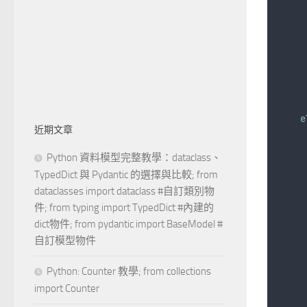
e
近期文章
     
Python 資料模型完整教學：dataclass、
TypedDict 與 Pydantic 的選擇與比較; from
     
dataclasses import dataclass #自訂類別物
件; from typing import TypedDict #內建的
dict物件; from pydantic import BaseModel #
自訂模型物件
Python: Counter 教學; from collections
import Counter