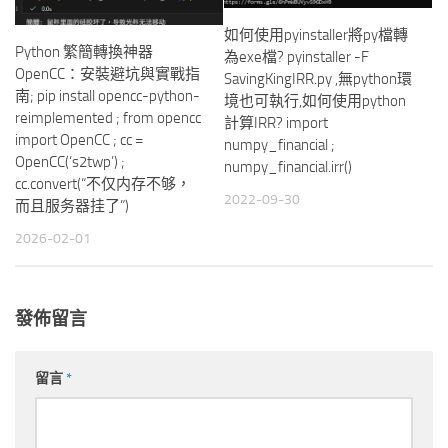
如何使用pyinstaller將py檔轉
Python 繁簡轉換神器
為exe檔? pyinstaller -F
OpenCC：安裝避坑與實戰指
SavingKingIRR.py ,無python環
南; pip install opencc-python-
境也可執行,如何使用python
reimplemented ; from opencc
計算IRR? import
import OpenCC ; cc =
numpy_financial ;
OpenCC(‘s2twp’) ;
numpy_financial.irr()
cc.convert(“不仅内存不够，
2022-09-30
而且服务器挂了”)
2026-02-01
發佈留言
留言
*