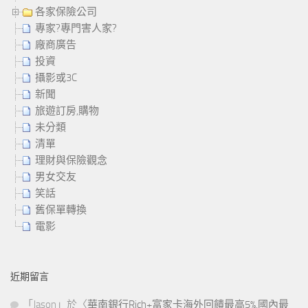
各家保險公司
專家?專門害人家?
廠商廣告
投資
攝影或3C
新聞
旅遊訂房,購物
未分類
清單
理財與保險觀念
男女交友
笑話
舊保單轉換
電影
近期留言
「
Jason
」於〈
華南銀行Rich+富家卡海外回饋最高5%,國內最