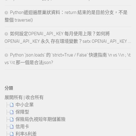
Python遞迴遍歷巢狀資料：return 結束的是目前分支，不是
整個 traverse()
如何設定OPENAI_API_KEY 每月使用上限？如何將
OPENAI_API_KEY 永久 存在環境變數？setx OPENAI_API_KEY …
Python `json.loads` 的 `strict=True / False` 快速指南 \n vs \\n ; \t
vs \\t 那一個是合法json?
分類
展開所有
|
收合所有
中小企業
保障型
保險局仇視短年期儲蓄險
信用卡
利率&利差