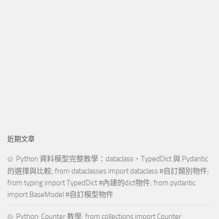
近期文章
Python 資料模型完整教學：dataclass、TypedDict 與 Pydantic
的選擇與比較; from dataclasses import dataclass #自訂類別物件;
from typing import TypedDict #內建的dict物件; from pydantic
import BaseModel #自訂模型物件
Python: Counter 教學; from collections import Counter