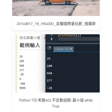
20140817_19_HX400V_宜蘭國際童玩節_俄羅斯
Python TQC考題402 不定數迴圈-最小值 while
True: