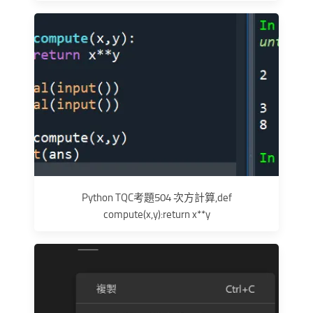
Python TQC考題504 次方計算,def
compute(x,y):return x**y